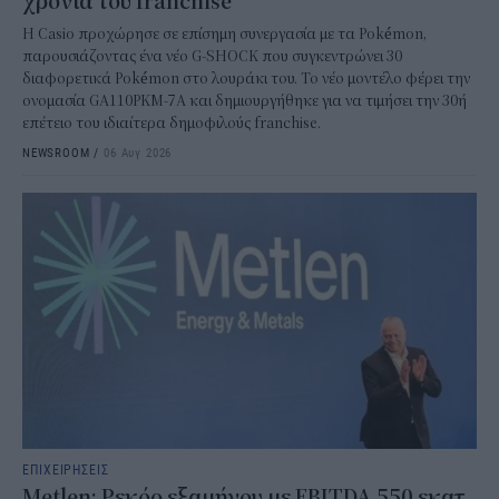
χρόνια του franchise
Η Casio προχώρησε σε επίσημη συνεργασία με τα Pokémon,
παρουσιάζοντας ένα νέο G-SHOCK που συγκεντρώνει 30
διαφορετικά Pokémon στο λουράκι του. Το νέο μοντέλο φέρει την
ονομασία GA110PKM-7A και δημιουργήθηκε για να τιμήσει την 30ή
επέτειο του ιδιαίτερα δημοφιλούς franchise.
NEWSROOM
/
06 Αυγ 2026
ΕΠΙΧΕΙΡΗΣΕΙΣ
Metlen: Ρεκόρ εξαμήνου με EBITDA 550 εκατ.