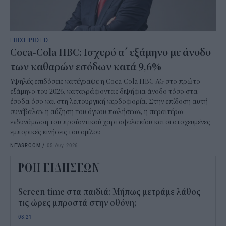
ΕΠΙΧΕΙΡΗΣΕΙΣ
Coca-Cola HBC: Ισχυρό α΄ εξάμηνο με άνοδο
των καθαρών εσόδων κατά 9,6%
Υψηλές επιδόσεις κατέγραψε η Coca-Cola HBC AG στο πρώτο
εξάμηνο του 2026, καταγράφοντας διψήφια άνοδο τόσο στα
έσοδα όσο και στη λειτουργική κερδοφορία. Στην επίδοση αυτή
συνέβαλαν η αύξηση του όγκου πωλήσεων, η περαιτέρω
ενδυνάμωση του προϊοντικού χαρτοφυλακίου και οι στοχευμένες
εμπορικές κινήσεις του ομίλου
NEWSROOM
/
05 Αυγ 2026
ΡΟΗ ΕΙΔΗΣΕΩΝ
Screen time στα παιδιά: Μήπως μετράμε λάθος
τις ώρες μπροστά στην οθόνη;
08:21