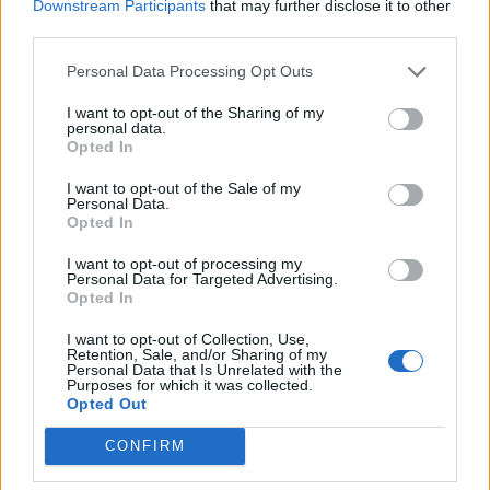
Downstream Participants
that may further disclose it to other
εξαγορά του 75% των ΗΛΕΚΤΩΡ και THALIS
third parties.
Ο Όμιλος AKTOR υπέγραψε δεσμευτική συμφωνία με τη Motor Oil
για την έμμεση απόκτηση του 75% των εταιρειών ΗΛΕΚΤΩΡ και
Personal Data Processing Opt Outs
THALIS, ενισχύοντας τις δραστηριότητες του Ομίλου στην κυκλική
οικονομία και τον κύκλο του νερού.
I want to opt-out of the Sharing of my
personal data.
NEWSROOM
/
05 Αυγ 2026
Opted In
I want to opt-out of the Sale of my
Personal Data.
Opted In
I want to opt-out of processing my
Personal Data for Targeted Advertising.
Opted In
I want to opt-out of Collection, Use,
Retention, Sale, and/or Sharing of my
Personal Data that Is Unrelated with the
Purposes for which it was collected.
Opted Out
CONFIRM
ΕΠΙΧΕΙΡΗΣΕΙΣ
Τι είναι το «φαινόμενο του κραγιόν» στο