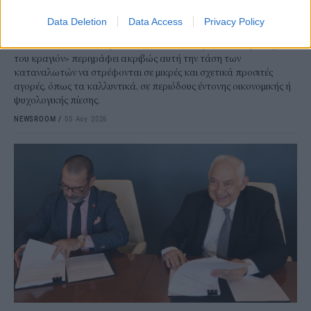
οποίο πόνταρε η L’Oréal
Data Deletion
Data Access
Privacy Policy
Έχετε νιώσει ποτέ την ανάγκη να αγοράσετε κάτι μόνο και μόνο για
να αισθανθείτε καλύτερα; Αν ναι, δεν είστε οι μόνοι. Το «φαινόμενο
του κραγιόν» περιγράφει ακριβώς αυτή την τάση των
καταναλωτών να στρέφονται σε μικρές και σχετικά προσιτές
αγορές, όπως τα καλλυντικά, σε περιόδους έντονης οικονομικής ή
ψυχολογικής πίεσης.
NEWSROOM
/
05 Αυγ 2026