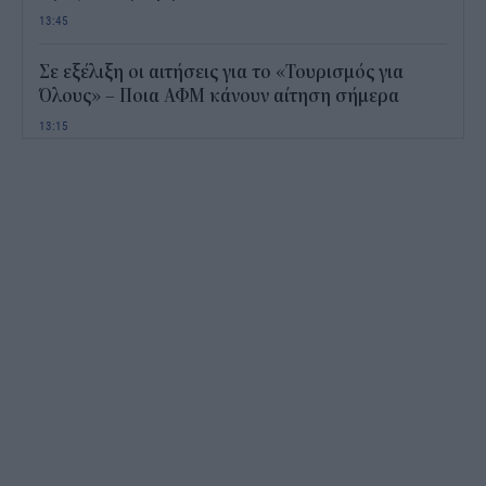
13:45
Σε εξέλιξη οι αιτήσεις για το «Τουρισμός για
Όλους» – Ποια ΑΦΜ κάνουν αίτηση σήμερα
13:15
Καιρός με 40άρια το Σαββατοκύριακο: Οι πιο
ζεστές περιοχές
12:47
Νέος "φόρος" στα τσιγάρα για τις πυρκαγιές: Η
πρόταση για να πληρώνουν οι καπνοβιομηχανίες
350 εκατ. ευρώ τον χρόνο
12:15
ΔΥΠΑ: Επίδομα περίπου 758 ευρώ για δύο μήνες
– Ποιοι γονείς το δικαιούνται
11:34