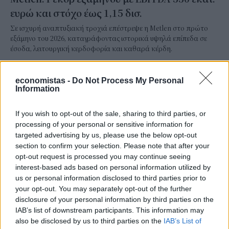
ευρώ και στόχο έως 1,15 δισ.
Σε ισχυρή αναπτυξιακή τροχιά επέστρεψε η Metlen στο πρώτο
εξάμηνο του 2026, καταγράφοντας ιστορικά υψηλά επίπεδα σε
έσοδα, λειτουργική κερδοφορία και καθαρά κέρδη.
NEWSROOM
/
06 Αυγ 2026
economistas -
Do Not Process My Personal
Information
If you wish to opt-out of the sale, sharing to third parties, or
processing of your personal or sensitive information for
targeted advertising by us, please use the below opt-out
section to confirm your selection. Please note that after your
opt-out request is processed you may continue seeing
interest-based ads based on personal information utilized by
us or personal information disclosed to third parties prior to
your opt-out. You may separately opt-out of the further
disclosure of your personal information by third parties on the
ΕΠΙΧΕΙΡΗΣΕΙΣ
IAB’s list of downstream participants. This information may
AKTOR: Συμφωνία με τη Motor Oil για την
also be disclosed by us to third parties on the
IAB’s List of