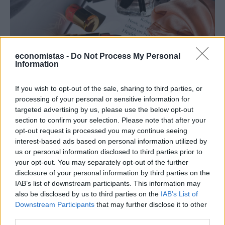
economistas -
Do Not Process My Personal
Information
If you wish to opt-out of the sale, sharing to third parties, or
processing of your personal or sensitive information for
ΕΠΙΧΕΙΡΗΣΕΙΣ
targeted advertising by us, please use the below opt-out
Τι είναι το «φαινόμενο του κραγιόν» στο
section to confirm your selection. Please note that after your
οποίο πόνταρε η L’Oréal
opt-out request is processed you may continue seeing
interest-based ads based on personal information utilized by
Έχετε νιώσει ποτέ την ανάγκη να αγοράσετε κάτι μόνο και μόνο για
us or personal information disclosed to third parties prior to
να αισθανθείτε καλύτερα; Αν ναι, δεν είστε οι μόνοι. Το «φαινόμενο
your opt-out. You may separately opt-out of the further
του κραγιόν» περιγράφει ακριβώς αυτή την τάση των
disclosure of your personal information by third parties on the
καταναλωτών να στρέφονται σε μικρές και σχετικά προσιτές
IAB’s list of downstream participants. This information may
αγορές, όπως τα καλλυντικά, σε περιόδους έντονης οικονομικής ή
also be disclosed by us to third parties on the
IAB’s List of
ψυχολογικής πίεσης.
Downstream Participants
that may further disclose it to other
NEWSROOM
/
05 Αυγ 2026
third parties.