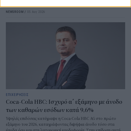
στην υλοποίηση μεγάλων ενεργειακών έργων.
NEWSROOM
/
05 Αυγ 2026
ΕΠΙΧΕΙΡΗΣΕΙΣ
Coca-Cola HBC: Ισχυρό α΄ εξάμηνο με άνοδο
των καθαρών εσόδων κατά 9,6%
Υψηλές επιδόσεις κατέγραψε η Coca-Cola HBC AG στο πρώτο
εξάμηνο του 2026, καταγράφοντας διψήφια άνοδο τόσο στα
έσοδα όσο και στη λειτουργική κερδοφορία. Στην επίδοση αυτή