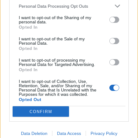
Personal Data Processing Opt Outs
I want to opt-out of the Sharing of my
personal data.
Opted In
I want to opt-out of the Sale of my
Personal Data.
Opted In
I want to opt-out of processing my
Personal Data for Targeted Advertising.
Opted In
ΕΠΙΧΕΙΡΗΣΕΙΣ
I want to opt-out of Collection, Use,
Λάρισα Θερμοηλεκτρική: Στην ΑΒΑΞ η
Retention, Sale, and/or Sharing of my
Personal Data that Is Unrelated with the
κατασκευή του σταθμού ηλεκτροπαραγωγής
Purposes for which it was collected.
Opted Out
800 MW
Την υπογραφή σύμβασης με τη Λάρισα Θερμοηλεκτρική
CONFIRM
ανακοίνωσε ο Όμιλος ΑΒΑΞ, αναλαμβάνοντας τη μελέτη, την
κατασκευή και τη λειτουργία μονάδας ηλεκτροπαραγωγής
συνδυασμένου κύκλου, ισχύος 800 MW. Η νέα ανάθεση
Data Deletion
Data Access
Privacy Policy
επιβεβαιώνει την ισχυρή παρουσία και την τεχνογνωσία του Ομίλου