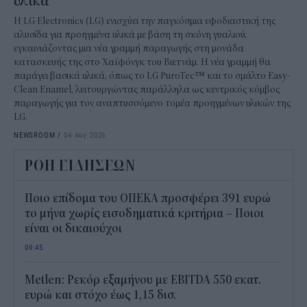
υλικά
Η LG Electronics (LG) ενισχύει την παγκόσμια εφοδιαστική της
αλυσίδα για προηγμένα υλικά με βάση τη σκόνη γυαλιού,
εγκαινιάζοντας μια νέα γραμμή παραγωγής στη μονάδα
κατασκευής της στο Χαϊφόνγκ του Βιετνάμ. Η νέα γραμμή θα
παράγει βασικά υλικά, όπως το LG PuroTec™ και το σμάλτο Easy-
Clean Enamel, λειτουργώντας παράλληλα ως κεντρικός κόμβος
παραγωγής για τον αναπτυσσόμενο τομέα προηγμένων υλικών της
LG.
NEWSROOM
/
04 Αυγ 2026
ΡΟΗ ΕΙΔΗΣΕΩΝ
Ποιο επίδομα του ΟΠΕΚΑ προσφέρει 391 ευρώ
το μήνα χωρίς εισοδηματικά κριτήρια – Ποιοι
είναι οι δικαιούχοι
09:45
Metlen: Ρεκόρ εξαμήνου με EBITDA 550 εκατ.
ευρώ και στόχο έως 1,15 δισ.