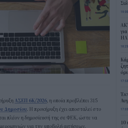
Συλ
19:0
AKT
για
ΗΛ
18:2
Κάρ
ζητ
όρ
17:5
Έκτ
οκήρυξη
ΑΣΕΠ 6Κ/2026
, η οποία προβλέπει 315
Αυ
ου Δημοσίου
. Η προκήρυξη έχει αποσταλεί στο
17:0
αι πλέον η δημοσίευσή της σε ΦΕΚ, ώστε να
10 
μερομηνιών για την υποβολή αιτήσεων.