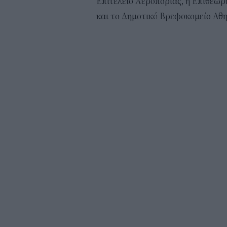
Επιτελείο Αεροπορίας, η Επιθεώρ
και το Δημοτικό Βρεφοκομείο Αθ