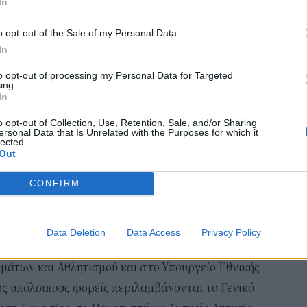
In
 Κεντρικής Μακεδονίας, η Περιφέρεια Δυτικής
Συν
αλλ
ς Μακεδονίας.
o opt-out of the Sale of my Personal Data.
φαν
In
και δήμοι, μεταξύ των οποίων ο Δήμος Ηρακλείου
03 Α
ος Δελφών, ο Δήμος Λαμιέων, ο Δήμος Πρέβεζας, ο
to opt-out of processing my Personal Data for Targeted
ing.
ωπίας, ο Δήμος Περιστερίου και ο Δήμος Μοσχάτου
Εκπ
In
(5/
αιτ
o opt-out of Collection, Use, Retention, Sale, and/or Sharing
ersonal Data that Is Unrelated with the Purposes for which it
μόν
lected.
Out
04 Α
θέσεις στο Υπουργείο Δικαιοσύνης, με
πηρεσίες Πατρών, Θεσσαλονίκης και Πειραιά,
CONFIRM
 Παιδιού» σε Αθήνα, Πάτρα, Θεσσαλονίκη, Ηράκλειο
Data Deletion
Data Access
Privacy Policy
 Υπουργείο Εργασίας και Κοινωνικής Ασφάλισης,
μάτων και Αθλητισμού και στο Υπουργείο Εθνικής
υς υπόλοιπους φορείς περιλαμβάνονται το Γενικό