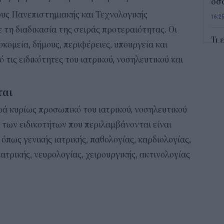
όσο
ους Πανεπιστημιακής και Τεχνολογικής
16:2
 τη διαδικασία της σειράς προτεραιότητας. Οι
Τι 
κομεία, δήμους, περιφέρειες, υπουργεία και
κρα
 τις ειδικότητες του ιατρικού, νοσηλευτικού και
L’O
16:0
ται
Το 
 κυρίως προσωπικό του ιατρικού, νοσηλευτικού
εμφ
στη
 των ειδικοτήτων που περιλαμβάνονται είναι
15:2
όπως γενικής ιατρικής, παθολογίας, καρδιολογίας,
ιατρικής, νευρολογίας, χειρουργικής, ακτινολογίας
Από
Εξ
15:0
Πού
σου