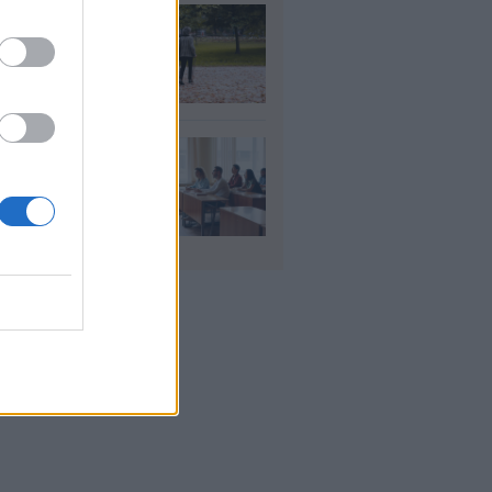
τάξεις χηρείας: Τι
άζει και πότε θα
ούν οι αυξήσεις
υγ 2026
αιδευτικοί: Αύριο
8) ξεκινούν οι
ήσεις για 5.017
ιμους διορισμούς
υγ 2026