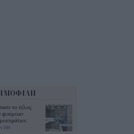
5
ΗΜΟΦΙΛΗ
τασε το τέλος
ν φούρνων
κροκυμάτων;
υγ 2026