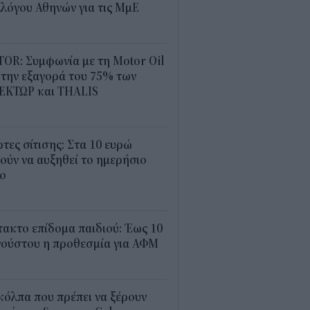
λόγου Αθηνών για τις ΜμΕ
0
OR: Συμφωνία με τη Motor Oil
 την εξαγορά του 75% των
ΕΚΤΩΡ και THALIS
5
τες σίτισης: Στα 10 ευρώ
ούν να αυξηθεί το ημερήσιο
ιο
3
ακτο επίδομα παιδιού: Έως 10
γούστου η προθεσμία για ΑΦΜ
3
κόλπα που πρέπει να ξέρουν