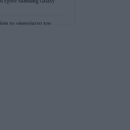
ι έχουν Samsung Galaxy
5
είναι το «φαινόμενο του
γιόν» στο οποίο πόνταρε η
réal
5
«μαθηματικό» κόλπο για 27
ανίσεις με μόλις εννέα ρούχα
 βαλίτσα
8
 ρεκόρ σε ρεκόρ ο
ωδικαστικός
1
 βρίσκεται η πιο ακριβή
ίτα ξενοδοχείου στον κόσμο