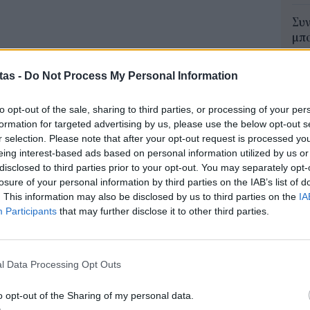
Συν
μπο
αν
 για ΠΕ Νοσηλευτικής, ΤΕ Νοσηλευτικής, ΤΕ
20.
tas -
Do Not Process My Personal Information
ι ενδιαφερόμενοι θα πρέπει να ελέγξουν
πρέ
όντα κάθε θέσης μόλις δημοσιευθεί το ΦΕΚ, καθώς
04 Α
to opt-out of the sale, sharing to third parties, or processing of your per
ί να ζητούνται συγκεκριμένοι τίτλοι σπουδών,
formation for targeted advertising by us, please use the below opt-out s
Πώς
r selection. Please note that after your opt-out request is processed y
ρόσθετα δικαιολογητικά.
μπα
eing interest-based ads based on personal information utilized by us or
χρη
οι προσλήψεις
disclosed to third parties prior to your opt-out. You may separately opt-
κιν
losure of your personal information by third parties on the IAB’s list of
ούν σε μεγάλο αριθμό φορέων του Δημοσίου.
03 Α
. This information may also be disclosed by us to third parties on the
IA
ονται νοσοκομεία, όπως το Αρεταίειο και το
Participants
that may further disclose it to other third parties.
e-Ε
, καθώς και Κέντρα Κοινωνικής Πρόνοιας σε
δικ
τρική Μακεδονία, η Ήπειρος, το Νότιο Αιγαίο, η
πρ
l Data Processing Opt Outs
ευ
ι Θράκη και τα Ιόνια Νησιά.
04 Α
εριφέρειες, όπως η Περιφέρεια Αττικής, η
o opt-out of the Sharing of my personal data.