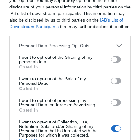
your opt-out. You may separately opt-out of the further
disclosure of your personal information by third parties on the
IAB’s list of downstream participants. This information may
also be disclosed by us to third parties on the
IAB’s List of
Downstream Participants
that may further disclose it to other
third parties.
ΠΡΑΣΙΝΗ ΑΝΑΠΤΥΞΗ
Personal Data Processing Opt Outs
Τιμολόγια ρεύματος: Ποιο χρώμα συμφέρει
I want to opt-out of the Sharing of my
περισσότερο τα νοικοκυριά
personal data.
Opted In
Ανατροπή στην αγορά ηλεκτρικής ενέργειας καταγράφουν τα
πρόσφατα στοιχεία της ΡΑΑΕΥ, καθώς τα κυμαινόμενα τιμολόγια
I want to opt-out of the Sale of my
εμφανίζουν τη χαμηλότερη μέση χρέωση για κατανάλωση 300
Personal Data.
κιλοβατωρών τον μήνα.
Opted In
NEWSROOM
/
28 Ιουλ 2026
I want to opt-out of processing my
Personal Data for Targeted Advertising.
Opted In
I want to opt-out of Collection, Use,
Retention, Sale, and/or Sharing of my
Personal Data that Is Unrelated with the
Purposes for which it was collected.