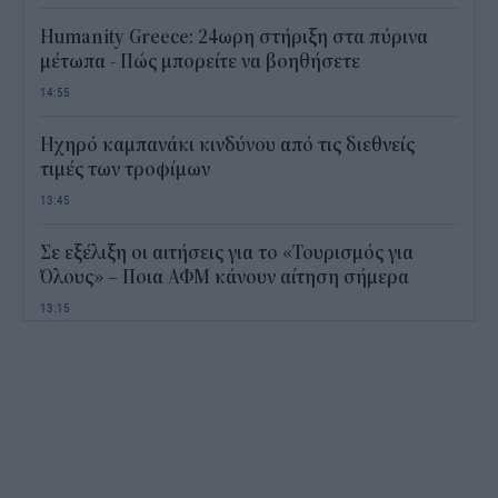
Humanity Greece: 24ωρη στήριξη στα πύρινα
μέτωπα - Πώς μπορείτε να βοηθήσετε
14:55
Ηχηρό καμπανάκι κινδύνου από τις διεθνείς
τιμές των τροφίμων
13:45
Σε εξέλιξη οι αιτήσεις για το «Τουρισμός για
Όλους» – Ποια ΑΦΜ κάνουν αίτηση σήμερα
13:15
Καιρός με 40άρια το Σαββατοκύριακο: Οι πιο
ζεστές περιοχές
12:47
Νέος "φόρος" στα τσιγάρα για τις πυρκαγιές: Η
πρόταση για να πληρώνουν οι καπνοβιομηχανίες