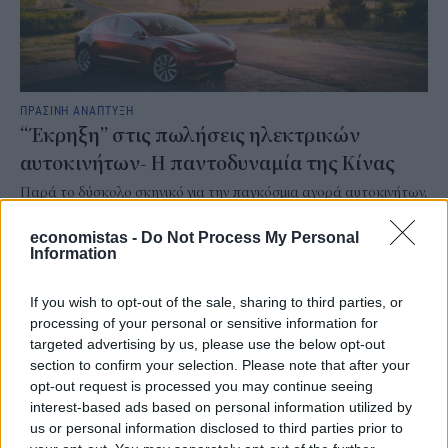
ΠΡΑΣΙΝΗ ΑΝΑΠΤΥΞΗ
“Έκρηξη” στις πωλήσεις ηλεκτρικών
αυτοκινήτων- Η παντοδυναμία της Κίνας
Παρά το δύσκολο σκηνικό για την παγκόσμια αγορά αυτοκινήτων,
οι πωλήσεις ηλεκτρικών αυτοκινήτων αυξήθηκαν κατά το
δεύτερο τρίμηνο του τρέχοντος έτους, καθώς η ενεργειακή κρίση
economistas -
Do Not Process My Personal
που πυροδοτήθηκε από τον πόλεμο στη Μέση Ανατολή έφερε
Information
ξανά στο προσκήνιο την αστάθεια των τιμών των καυσίμων.
ΓΙΩΡΓΟΣ ΠΑΠΠΟΥΣ
/
04 Αυγ 2026
If you wish to opt-out of the sale, sharing to third parties, or
processing of your personal or sensitive information for
targeted advertising by us, please use the below opt-out
section to confirm your selection. Please note that after your
opt-out request is processed you may continue seeing
interest-based ads based on personal information utilized by
us or personal information disclosed to third parties prior to