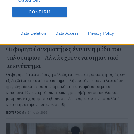
Opted Out
CONFIRM
Data Deletion
Data Access
Privacy Policy
ΠΡΑΣΙΝΗ ΑΝΑΠΤΥΞΗ
Οι φορητοί ανεμιστήρες έγιναν η μόδα του
καλοκαιριού - Αλλά έχουν ένα σημαντικό
μειονέκτημα
Οι φορητοί ανεμιστήρες ή αλλιώς τα ανεμιστηράκια χειρός, έχουν
εξελιχθεί σε ένα από τα πιο δημοφιλή προϊόντα των τελευταίων
ημερών, ειδικά τώρα που βρισκόμαστε αντιμέτωποι με το
καύσωνα. Είναι μικροί, οικονομικοί, μεταφέρονται εύκολα και
μπορούν να χρησιμοποιηθούν στο λεωφορείο, στην παραλία ή
κατά την αναμονή σε έναν σταθμό.
NEWSROOM
/
24 Ιουλ 2026