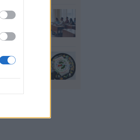
αιδευτικοί: Αύριο
8) ξεκινούν οι
ήσεις για 5.017
ιμους διορισμούς
υγ 2026
io: Το νέο G-
OCK Pokémon για
30 χρόνια του
nchise
υγ 2026