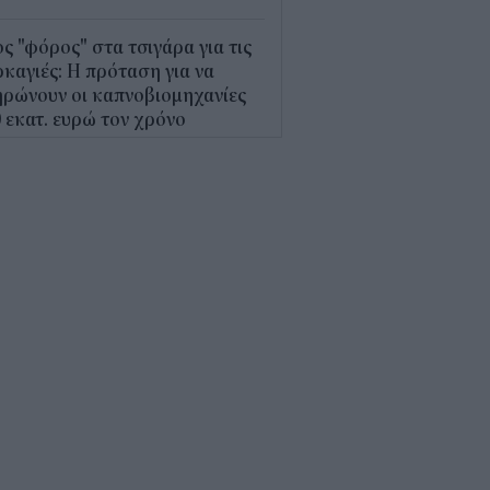
ς "φόρος" στα τσιγάρα για τις
καγιές: Η πρόταση για να
ρώνουν οι καπνοβιομηχανίες
 εκατ. ευρώ τον χρόνο
5
Α: Επίδομα περίπου 758 ευρώ
 δύο μήνες – Ποιοι γονείς το
αιούνται
4
κτρονικό "μάτι" σαρώνει τις
αλίες- Τι έδειξαν οι έλεγχοι
9
γράφη το νέο Ειδικό
οταξικό για τον Τουρισμό: Τι