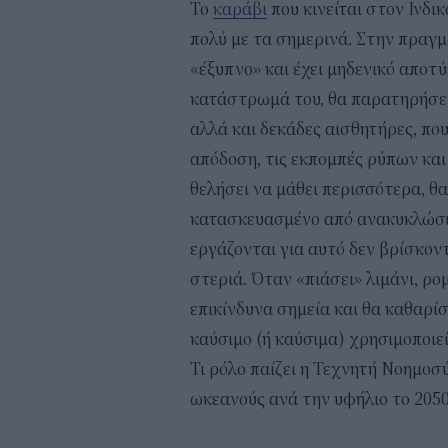
Το
καράβι
που κινείται στον Ινδι
πολύ με τα σημερινά. Στην πραγμα
«έξυπνο» και έχει μηδενικό αποτ
κατάστρωμά του, θα παρατηρήσει
αλλά και δεκάδες αισθητήρες, που
απόδοση, τις εκπομπές ρύπων και
θελήσει να μάθει περισσότερα, θα
κατασκευασμένο από ανακυκλώσιμ
εργάζονται για αυτό δεν βρίσκον
στεριά. Όταν «πιάσει» λιμάνι, ρ
επικίνδυνα σημεία και θα καθαρίσ
καύσιμο (ή καύσιμα) χρησιμοποιε
Τι ρόλο παίζει η Τεχνητή Νοημοσ
ωκεανούς ανά την υφήλιο το 2050