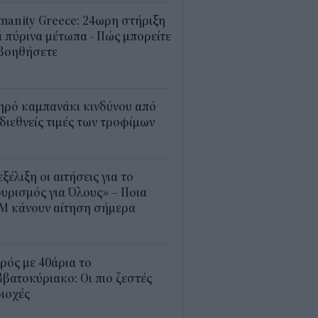
anity Greece: 24ωρη στήριξη
 πύρινα μέτωπα - Πώς μπορείτε
 βοηθήσετε
5
ηρό καμπανάκι κινδύνου από
 διεθνείς τιμές των τροφίμων
5
εξέλιξη οι αιτήσεις για το
υρισμός για Όλους» – Ποια
Μ κάνουν αίτηση σήμερα
5
ρός με 40άρια το
βατοκύριακο: Οι πιο ζεστές
ιοχές
7