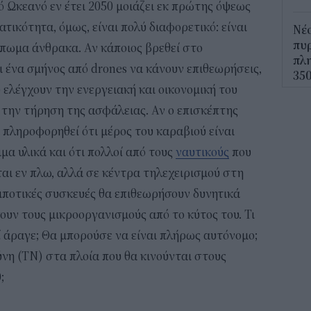
κό Ωκεανό εν έτει 2050 μοιάζει εκ πρώτης όψεως
τικότητα, όμως, είναι πολύ διαφορετικό: είναι
Νέο
πυρ
ύπωμα άνθρακα. Αν κάποιος βρεθεί στο
πλη
 ένα σμήνος από drones να κάνουν επιθεωρήσεις,
350
 ελέγχουν την ενεργειακή και οικονομική του
12:1
 την τήρηση της ασφάλειας. Αν ο επισκέπτης
ΔΥΠ
 πληροφορηθεί ότι μέρος του καραβιού είναι
για
α υλικά και ότι πολλοί από τους
ναυτικούς
που
δικ
ται εν πλω, αλλά σε κέντρα τηλεχειρισμού στη
11:3
ομποτικές συσκευές θα επιθεωρήσουν δυνητικά
Ηλε
ουν τους μικροοργανισμούς από το κύτος του. Τι
παρ
ί άραγε; Θα μπορούσε να είναι πλήρως αυτόνομο;
11:0
ύνη (ΤΝ) στα πλοία που θα κινούνται στους
;
Υπε
Χωρ