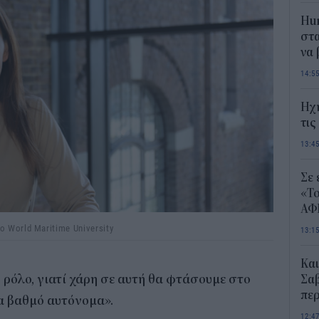
Hum
στα
να
14:5
Ηχ
τις
13:4
Σε 
«Το
ΑΦ
 World Maritime University
13:1
Και
 ρόλο, γιατί χάρη σε αυτή θα φτάσουμε στο
Σαβ
περ
να βαθμό αυτόνομα».
12:4