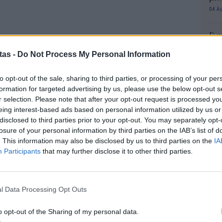
04 Α
Για
φορ
tas -
Do Not Process My Personal Information
κά
06 Α
ρείο Ειδήσεων (ΑΠΕ-ΜΠΕ) συζήτησε για τη
to opt-out of the sale, sharing to third parties, or processing of your per
ι για την απασχόληση στον κλάδο και την
formation for targeted advertising by us, please use the below opt-out s
Συν
r selection. Please note that after your opt-out request is processed y
αυτιλιακής βιομηχανίας
με την Ασπασία Πάστρα,
μπο
eing interest-based ads based on personal information utilized by us or
aritime University, με έδρα το Μάλμε της
αν
disclosed to third parties prior to your opt-out. You may separately opt-
20.
ς της στο 9ο Οικονομικό Φόρουμ των Δελφών
losure of your personal information by third parties on the IAB’s list of
πρέ
. This information may also be disclosed by us to third parties on the
IA
που είναι προγραμματισμένο να πραγματοποιηθεί
04 Α
Participants
that may further disclose it to other third parties.
ύς.
e-Ε
νούνται πιθανώς τα πλοία το 2050 απαντά:
δικ
l Data Processing Opt Outs
μίως, για να βρεθεί το καύσιμο που θα
πρ
ευ
ως εύκολο, γιατί η βέλτιστη λύση δεν σχετίζεται
o opt-out of the Sharing of my personal data.
04 Α