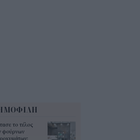
άζει για ξενοδοχεία, νησιά και
νδύσεις
6
όσιο: Άκυρες από 1η
ωβρίου οι εγκύκλιοι που δεν
ρτώνται online
5
ΗΜΟΦΙΛΗ
τασε το τέλος
ν φούρνων
κροκυμάτων;