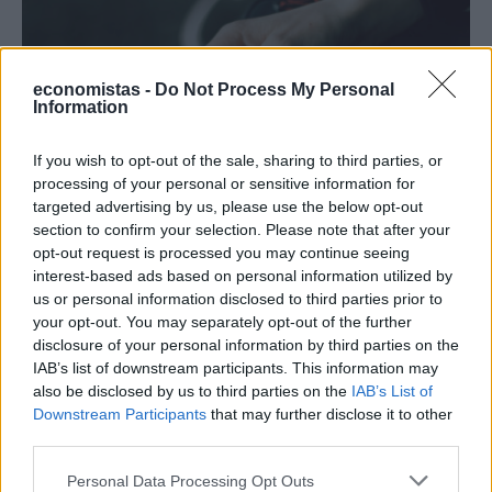
economistas -
Do Not Process My Personal
Information
If you wish to opt-out of the sale, sharing to third parties, or
processing of your personal or sensitive information for
targeted advertising by us, please use the below opt-out
section to confirm your selection. Please note that after your
opt-out request is processed you may continue seeing
ΟΙΚΟΝΟΜΙΑ
interest-based ads based on personal information utilized by
Το κάπνισμα βλάπτει σοβαρά και τα
us or personal information disclosed to third parties prior to
δημόσια συστήματα Υγείας- Τι δείχνουν τα
your opt-out. You may separately opt-out of the further
στοιχεία της Eurostat
disclosure of your personal information by third parties on the
IAB’s list of downstream participants. This information may
Εν αναμονή των αποφάσεων της Κομισιόν, για το αν και πόσο θα
also be disclosed by us to third parties on the
IAB’s List of
αυξηθεί η φορολογία στα καπνικά προϊόντα, ως μέσο
Downstream Participants
that may further disclose it to other
αυτοχρηματοδότησης του νέου Ευρωπαϊκού Πολυετούς
third parties.
Προϋπολογισμού, τα νέα στοιχεία της Eurostat ενισχύουν τα
επιχειρήματα όσων υποστηρίζουν ότι η αύξηση της φορολογίας
Personal Data Processing Opt Outs
στα καπνικά δεν θα ωφελήσει μόνο τα κοινοτικά ταμεία, αλλά και