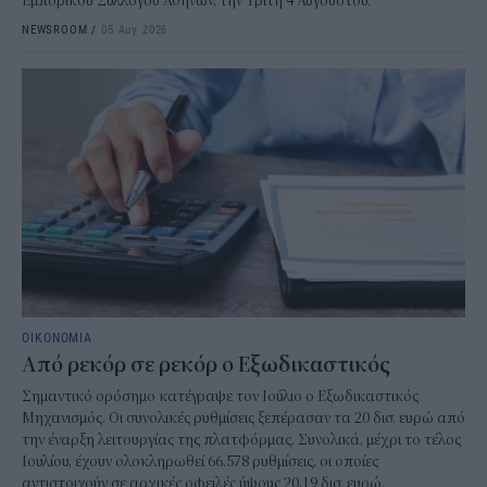
Εμπορικού Συλλόγου Αθηνών, την Τρίτη 4 Αυγούστου.
NEWSROOM
/
05 Αυγ 2026
ΟΙΚΟΝΟΜΙΑ
Από ρεκόρ σε ρεκόρ ο Εξωδικαστικός
Σημαντικό ορόσημο κατέγραψε τον Ιούλιο ο Εξωδικαστικός
Μηχανισμός. Οι συνολικές ρυθμίσεις ξεπέρασαν τα 20 δισ. ευρώ από
την έναρξη λειτουργίας της πλατφόρμας. Συνολικά, μέχρι το τέλος
Ιουλίου, έχουν ολοκληρωθεί 66.578 ρυθμίσεις, οι οποίες
αντιστοιχούν σε αρχικές οφειλές ύψους 20,19 δισ. ευρώ.