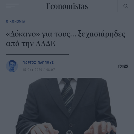
Main
ΟΙΚΟΝΟΜΙΑ
navigation
«Δόκανο» για τους… ξεχασιάρηδες
από την ΑΑΔΕ
ΓΙΩΡΓΟΣ ΠΑΠΠΟΥΣ
15 Οκτ 2020
08:07