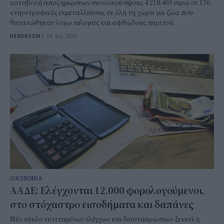
καταβολή αποζημιώσεων συνολικού ύψους 4.218.469 ευρώ σε 176
κτηνοτροφικές εκμεταλλεύσεις σε όλη τη χώρα για ζώα που
θανατώθηκαν λόγω ευλογιάς και αφθώδους πυρετού.
NEWSROOM
/
04 Αυγ 2026
ΟΙΚΟΝΟΜΙΑ
ΑΑΔΕ: Ελέγχονται 12.000 φορολογούμενοι,
στο στόχαστρο εισοδήματα και δαπάνες
Νέο κύκλο εκτεταμένων ελέγχων και διασταυρώσεων ξεκινά η