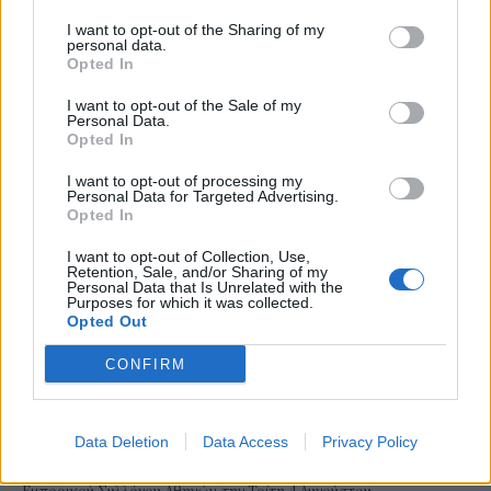
τα δημόσια συστήματα υγείας.
I want to opt-out of the Sharing of my
personal data.
ΓΙΩΡΓΟΣ ΠΑΠΠΟΥΣ
/
06 Αυγ 2026
Opted In
I want to opt-out of the Sale of my
Personal Data.
Opted In
I want to opt-out of processing my
Personal Data for Targeted Advertising.
Opted In
I want to opt-out of Collection, Use,
Retention, Sale, and/or Sharing of my
Personal Data that Is Unrelated with the
Purposes for which it was collected.
Opted Out
ΟΙΚΟΝΟΜΙΑ
CONFIRM
Οι 10 προτάσεις του Εμπορικού Συλλόγου
Αθηνών για τις ΜμΕ
Data Deletion
Data Access
Privacy Policy
Με τον Υφυπουργό Εθνικής Οικονομίας και Οικονομικών, Δημήτρη
Μαρκόπουλο, συναντήθηκε το Διοικητικό Συμβούλιο του