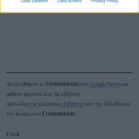
Data Deletion
Data Access
Privacy Policy
Ακολουθήστε το
στο
Google News
και
μάθετε πρώτοι όλες τις ειδήσεις
Δείτε όλες τις τελευταίες
Ειδήσεις
από την Ελλάδα και
τον Κόσμο, στο
TAGS