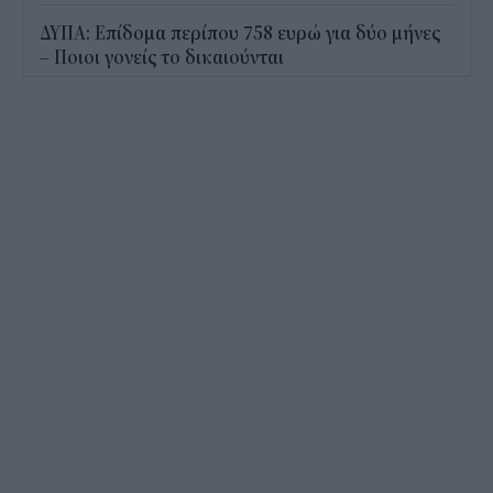
ΔΥΠΑ: Επίδομα περίπου 758 ευρώ για δύο μήνες
– Ποιοι γονείς το δικαιούνται
11:34
Ηλεκτρονικό "μάτι" σαρώνει τις παραλίες- Τι
έδειξαν οι έλεγχοι
11:09
Υπεγράφη το νέο Ειδικό Χωροταξικό για τον
Τουρισμό: Τι αλλάζει για ξενοδοχεία, νησιά και
επενδύσεις
10:56
Δημόσιο: Άκυρες από 1η Οκτωβρίου οι εγκύκλιοι
που δεν αναρτώνται online
10:35