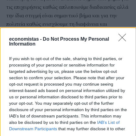
τις επιχειρήσεις καθώς απλοποιούμε διαδικασίες αλλά
την ίδια στιγμή είναι σημαντικό βήμα και για την
πολιτεία καθώς ενισχύουμε τη διαφάνεια και
αντιμετωπίζουμε την φοροδιαφυγή και το
economistas -
Do Not Process My Personal
λαθρεμπόριο».
Information
Ο Διοικητής της ΑΑΔΕ, Γιώργος Πιτσιλής, δήλωσε: «Ο
If you wish to opt-out of the sale, sharing to third parties, or
τρίτος πυλώνας της ψηφιακής παρακολούθησης των
processing of your personal or sensitive information for
συναλλαγών γίνεται πράξη. Συμπληρώνοντας την
targeted advertising by us, please use the below opt-out
ψηφιακή έκδοση παραστατικών στο myDATA και τη
section to confirm your selection. Please note that after your
opt-out request is processed you may continue seeing
διασύνδεση των POS με τα ταμειακά συστήματα των
interest-based ads based on personal information utilized by
επιχειρήσεων, το ψηφιακό δελτίο αποστολής
us or personal information disclosed to third parties prior to
διαμορφώνει ένα νέο πλαίσιο στη διακίνηση αγαθών.
your opt-out. You may separately opt-out of the further
disclosure of your personal information by third parties on the
Διευκολύνει τις επιχειρήσεις στις μεταξύ τους
IAB’s list of downstream participants. This information may
συναλλαγές και στην παρακολούθηση της μεταφοράς
also be disclosed by us to third parties on the
IAB’s List of
των αγαθών τους, ενισχύει τη διαφάνεια και
Downstream Participants
that may further disclose it to other
third parties.