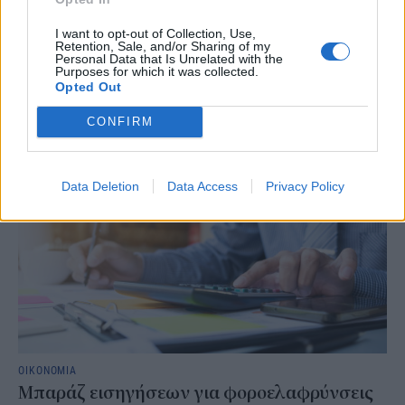
Σημαντικό ορόσημο κατέγραψε τον Ιούλιο ο Εξωδικαστικός
I want to opt-out of Collection, Use,
Μηχανισμός. Οι συνολικές ρυθμίσεις ξεπέρασαν τα 20 δισ. ευρώ από
Retention, Sale, and/or Sharing of my
την έναρξη λειτουργίας της πλατφόρμας. Συνολικά, μέχρι το τέλος
Personal Data that Is Unrelated with the
Ιουλίου, έχουν ολοκληρωθεί 66.578 ρυθμίσεις, οι οποίες
Purposes for which it was collected.
Opted Out
αντιστοιχούν σε αρχικές οφειλές ύψους 20,19 δισ. ευρώ.
NEWSROOM
/
05 Αυγ 2026
CONFIRM
Data Deletion
Data Access
Privacy Policy
ΟΙΚΟΝΟΜΙΑ
Μπαράζ εισηγήσεων για φοροελαφρύνσεις