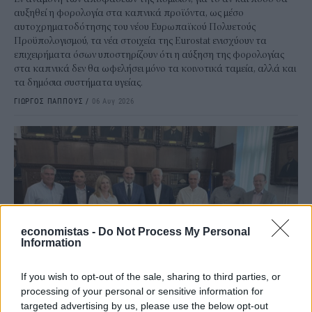
αυξηθεί η φορολογία στα καπνικά προϊόντα, ως μέσο
αυτοχρηματοδότησης του νέου Ευρωπαϊκού Πολυετούς
Προϋπολογισμού, τα νέα στοιχεία της Eurostat ενισχύουν τα
επιχειρήματα όσων υποστηρίζουν ότι η αύξηση της φορολογίας
στα καπνικά δεν θα ωφελήσει μόνο τα κοινοτικά ταμεία, αλλά και
τα δημόσια συστήματα υγείας.
ΓΙΩΡΓΟΣ ΠΑΠΠΟΥΣ
/
06 Αυγ 2026
economistas -
Do Not Process My Personal
Information
If you wish to opt-out of the sale, sharing to third parties, or
processing of your personal or sensitive information for
ΟΙΚΟΝΟΜΙΑ
targeted advertising by us, please use the below opt-out