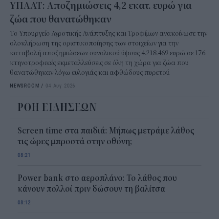
ΥΠΑΑΤ: Αποζημιώσεις 4,2 εκατ. ευρώ για
ζώα που θανατώθηκαν
Το Υπουργείο Αγροτικής Ανάπτυξης και Τροφίμων ανακοίνωσε την
ολοκλήρωση της οριστικοποίησης των στοιχείων για την
καταβολή αποζημιώσεων συνολικού ύψους 4.218.469 ευρώ σε 176
κτηνοτροφικές εκμεταλλεύσεις σε όλη τη χώρα για ζώα που
θανατώθηκαν λόγω ευλογιάς και αφθώδους πυρετού.
NEWSROOM
/
04 Αυγ 2026
ΡΟΗ ΕΙΔΗΣΕΩΝ
Screen time στα παιδιά: Μήπως μετράμε λάθος
τις ώρες μπροστά στην οθόνη;
08:21
Power bank στο αεροπλάνο: Το λάθος που
κάνουν πολλοί πριν δώσουν τη βαλίτσα
08:12