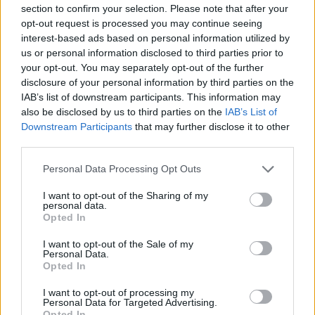
Οι 10 προτάσεις του Εμπορικού Συλλόγου
section to confirm your selection. Please note that after your
Αθηνών για τις ΜμΕ
opt-out request is processed you may continue seeing
interest-based ads based on personal information utilized by
Με τον Υφυπουργό Εθνικής Οικονομίας και Οικονομικών, Δημήτρη
us or personal information disclosed to third parties prior to
Μαρκόπουλο, συναντήθηκε το Διοικητικό Συμβούλιο του
your opt-out. You may separately opt-out of the further
Εμπορικού Συλλόγου Αθηνών, την Τρίτη 4 Αυγούστου.
disclosure of your personal information by third parties on the
NEWSROOM
/
05 Αυγ 2026
IAB’s list of downstream participants. This information may
also be disclosed by us to third parties on the
IAB’s List of
Downstream Participants
that may further disclose it to other
third parties.
Personal Data Processing Opt Outs
I want to opt-out of the Sharing of my
personal data.
Opted In
I want to opt-out of the Sale of my
Personal Data.
Opted In
ΟΙΚΟΝΟΜΙΑ
I want to opt-out of processing my
Personal Data for Targeted Advertising.
Από ρεκόρ σε ρεκόρ ο Εξωδικαστικός
Opted In