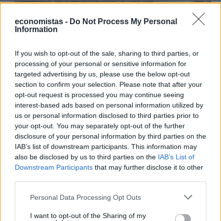
economistas -
Do Not Process My Personal
Information
If you wish to opt-out of the sale, sharing to third parties, or
processing of your personal or sensitive information for
targeted advertising by us, please use the below opt-out
section to confirm your selection. Please note that after your
opt-out request is processed you may continue seeing
interest-based ads based on personal information utilized by
us or personal information disclosed to third parties prior to
ΟΙΚΟΝΟΜΙΑ
your opt-out. You may separately opt-out of the further
Οι 10 προτάσεις του Εμπορικού Συλλόγου
disclosure of your personal information by third parties on the
IAB’s list of downstream participants. This information may
Αθηνών για τις ΜμΕ
also be disclosed by us to third parties on the
IAB’s List of
Με τον Υφυπουργό Εθνικής Οικονομίας και Οικονομικών, Δημήτρη
Downstream Participants
that may further disclose it to other
Μαρκόπουλο, συναντήθηκε το Διοικητικό Συμβούλιο του
third parties.
Εμπορικού Συλλόγου Αθηνών, την Τρίτη 4 Αυγούστου.
NEWSROOM
/
05 Αυγ 2026
Personal Data Processing Opt Outs
I want to opt-out of the Sharing of my