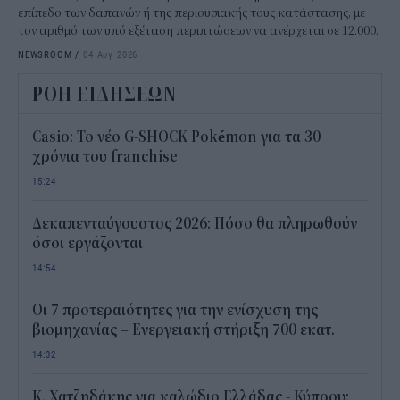
επίπεδο των δαπανών ή της περιουσιακής τους κατάστασης, με
τον αριθμό των υπό εξέταση περιπτώσεων να ανέρχεται σε 12.000.
NEWSROOM
/
04 Αυγ 2026
ΡΟΗ ΕΙΔΗΣΕΩΝ
Casio: Το νέο G-SHOCK Pokémon για τα 30
χρόνια του franchise
15:24
Δεκαπενταύγουστος 2026: Πόσο θα πληρωθούν
όσοι εργάζονται
14:54
Οι 7 προτεραιότητες για την ενίσχυση της
βιομηχανίας – Ενεργειακή στήριξη 700 εκατ.
14:32
Κ. Χατζηδάκης για καλώδιο Ελλάδας - Κύπρου: