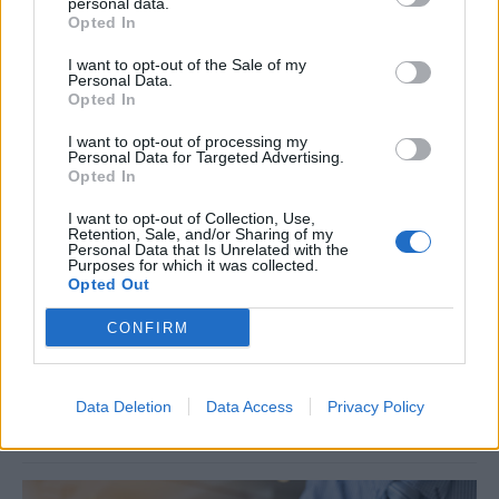
personal data.
Opted In
I want to opt-out of the Sale of my
Personal Data.
Opted In
I want to opt-out of processing my
Personal Data for Targeted Advertising.
Opted In
I want to opt-out of Collection, Use,
Retention, Sale, and/or Sharing of my
Personal Data that Is Unrelated with the
ΟΙΚΟΝΟΜΙΑ
Purposes for which it was collected.
Από ρεκόρ σε ρεκόρ ο Εξωδικαστικός
Opted Out
Σημαντικό ορόσημο κατέγραψε τον Ιούλιο ο Εξωδικαστικός
CONFIRM
Μηχανισμός. Οι συνολικές ρυθμίσεις ξεπέρασαν τα 20 δισ. ευρώ από
την έναρξη λειτουργίας της πλατφόρμας. Συνολικά, μέχρι το τέλος
Ιουλίου, έχουν ολοκληρωθεί 66.578 ρυθμίσεις, οι οποίες
Data Deletion
Data Access
Privacy Policy
αντιστοιχούν σε αρχικές οφειλές ύψους 20,19 δισ. ευρώ.
NEWSROOM
/
05 Αυγ 2026