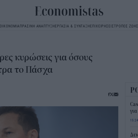
ΟΙΚΟΝΟΜΙΑ
ΠΡΑΣΙΝΗ ΑΝΑΠΤΥΞΗ
ΕΡΓΑΣΙΑ & ΣΥΝΤΑΞΗ
ΕΠΙΧΕΙΡΗΣΕΙΣ
ΤΡΟΠΟΣ ΖΩΗ
Main
navigation
ες κυρώσεις για όσους
τρα το Πάσχα
Ρ
Ca
για
15:2
Δε