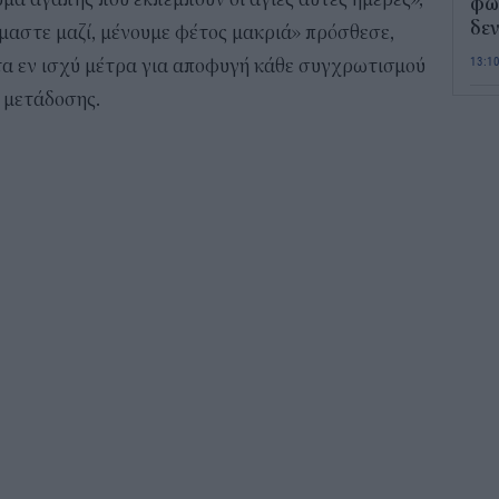
φως
δεν
ίμαστε μαζί, μένουμε φέτος μακριά» πρόσθεσε,
13:1
α εν ισχύ μέτρα για αποφυγή κάθε συγχρωτισμού
 μετάδοσης.
Τι 
διά
επ
12:2
Παι
202
προ
vo
11:5
Χα
Έρ
πρ
ερ