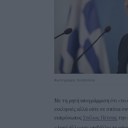
Φωτογραφία: Eurokinissi
Με τη ρητή υπογράμμιση ότι «το 
εκκλησιές αλλά ούτε σε σπίτια σ
εκπρόσωπος
Στέλιος Πέτσας
την 
«Αυτό άλλωστε επιβάλλει το μήνυ