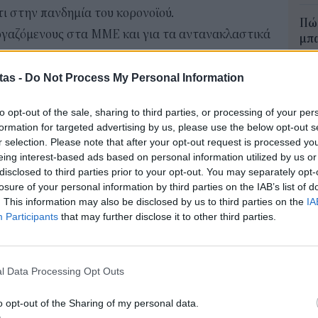
τι στην πανδημία του κορονοϊού.
Πώς
εργαζόμενους στα ΜΜΕ και για τα αντανακλαστικά
μπα
χρη
ετάδοση τις λειτουργίες της Μεγάλης Εβδομάδας
κιν
οί από το σπίτι. Ξεχωριστή αναφορά έκανε στη
tas -
Do Not Process My Personal Information
03 Α
 από τη Μεγάλη Τρίτη για τη μετάδοση των
to opt-out of the sale, sharing to third parties, or processing of your per
λώσσα.
Συν
formation for targeted advertising by us, please use the below opt-out s
μπο
r selection. Please note that after your opt-out request is processed y
ς μάχες και θα ήταν άδικο να χάσουμε τον πόλεμο
αν
eing interest-based ads based on personal information utilized by us or
νισε ο κ. Πέτσας.
20.
disclosed to third parties prior to your opt-out. You may separately opt-
πρέ
ση «ακόμη και στους λίγους όπως φάνηκε από
losure of your personal information by third parties on the IAB’s list of
04 Α
. This information may also be disclosed by us to third parties on the
IA
νται να μετακινηθούν την Κυριακή του Πάσχα για
Participants
that may further disclose it to other third parties.
ους, να μην το κάνουν. Πρώτον γιατί θα θέσουν
Για
φορ
υς και των προσώπων που αγαπούν. Και δεύτερον
κά
υν τα περιοριστικά μέτρα που ακολουθούν οι
l Data Processing Opt Outs
06 Α
στους 10 Έλληνες κι αυτό θα επισύρει φυσικά
o opt-out of the Sharing of my personal data.
από τις μέχρι σήμερα κυρώσεις και κυρίως θα