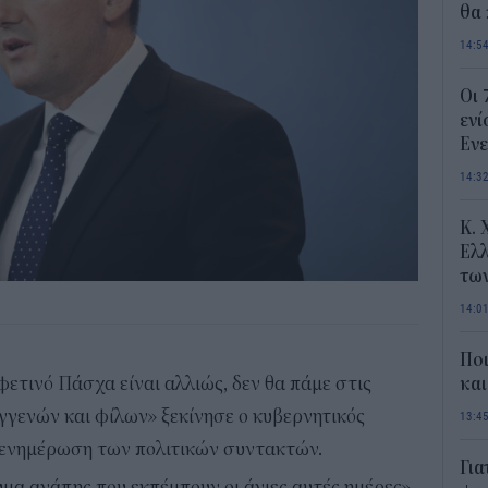
θα 
14:5
Οι 
ενί
Ενε
14:3
Κ. 
Ελλ
τω
14:0
Ποι
φετινό Πάσχα είναι αλλιώς, δεν θα πάμε στις
και
υγγενών και φίλων» ξεκίνησε ο κυβερνητικός
13:4
ενημέρωση των πολιτικών συντακτών.
Για
μα αγάπης που εκπέμπουν οι άγιες αυτές ημέρες»,