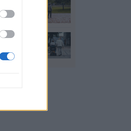
τάξεις χηρείας: Τι
άζει και πότε θα
ούν οι αυξήσεις
υγ 2026
ΦΚΑ: Ποιοι
αιούνται
οσαύξηση έως 846
ρώ στη σύνταξη
υγ 2026