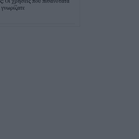
; Οι χρήσεις που πιθανότατα
 γνωρίζατε
0
παθαίνει ο εγκέφαλος στο
στημα και γιατί ανησυχούν οι
ιστήμονες
5
δικοί σταθμοί ΕΣΠΑ 2026 -
7: Πότε αναμένονται τα
σωρινά αποτελέσματα για τα
ucher
0
ρδαλιάς: Με το Παρατηρητήριο
γων αποκτούμε ένα από τα
ώτα ολοκληρωμένα ψηφιακά
γαλεία στην Ευρώπη