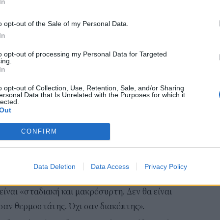
Συν
In
αλλ
ενότητα που μας έχει οδηγήσει με επιτυχία μέχρι
φαν
o opt-out of the Sale of my Personal Data.
όλων στα δύσκολα και πρωτόγνωρα αυτά μέτρα θα
03 Α
In
 για τη σταδιακή μετάβαση στην κανονικότητα»,
to opt-out of processing my Personal Data for Targeted
e-Ε
ing.
In
δικ
τρατηγικό σχέδιο σταδιακής μετάβασης στην
πρ
o opt-out of Collection, Use, Retention, Sale, and/or Sharing
ευ
ersonal Data that Is Unrelated with the Purposes for which it
lected.
Πέτσας, κατά την ενημέρωση επανέλαβε ότι όπως
04 Α
Out
ρα ισχύουν μέχρι τις 27 Απριλίου και πρόσθεσε:
CONFIRM
στρατηγικό σχέδιο σταδιακής μετάβασης στην
τα επιδημιολογικά δεδομένα και τις εισηγήσεις
 είμαστε ακόμη εκεί». Επανέλαβε επίσης το μότο
Data Deletion
Data Access
Privacy Policy
ς» και διευκρίνισε ότι σε κάθε περίπτωση η
ίναι «σταδιακή και μακρόσυρτη. Δεν θα είναι
 σαν θερμοστάτης. Όχι σαν διακόπτης».