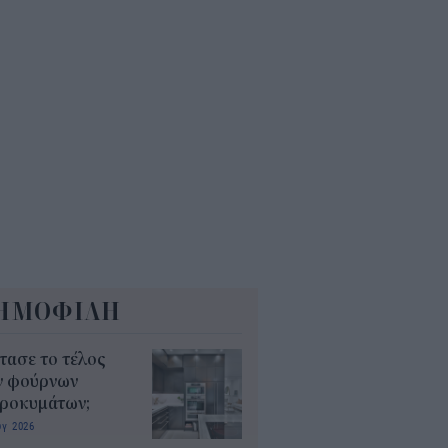
7
ΕΚΕΠΕ: Άνοιξε η πλατφόρμα
 ΑΑΔΕ για ενισχύσεις de
imis ύψους 24,6 εκατ.
8
ΗΜΟΦΙΛΗ
τασε το τέλος
ν φούρνων
κροκυμάτων;
υγ 2026