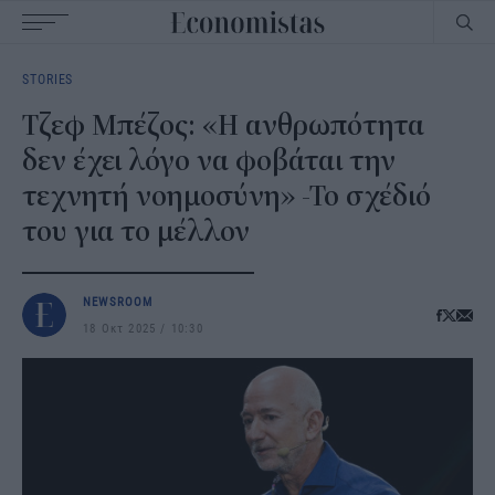
Main
STORIES
navigation
Τζεφ Μπέζος: «Η ανθρωπότητα
δεν έχει λόγο να φοβάται την
τεχνητή νοημοσύνη» -Το σχέδιό
του για το μέλλον
NEWSROOM
18 Οκτ 2025
10:30