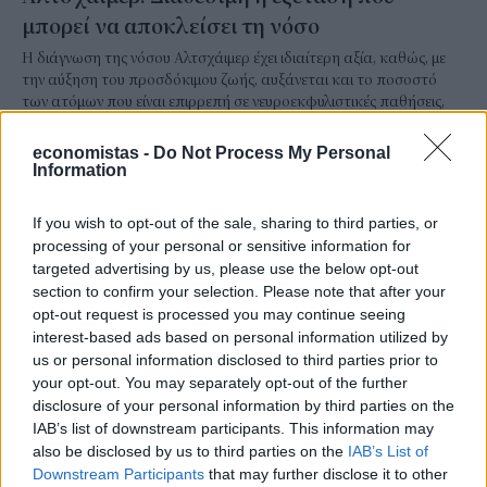
μπορεί να αποκλείσει τη νόσο
Η διάγνωση της νόσου Αλτσχάιμερ έχει ιδιαίτερη αξία, καθώς, με
την αύξηση του προσδόκιμου ζωής, αυξάνεται και το ποσοστό
των ατόμων που είναι επιρρεπή σε νευροεκφυλιστικές παθήσεις,
ασκώντας αυξανόμενη πίεση στα συστήματα υγείας.
economistas -
Do Not Process My Personal
NEWSROOM
/
22 Ιουν 2026
Information
If you wish to opt-out of the sale, sharing to third parties, or
processing of your personal or sensitive information for
targeted advertising by us, please use the below opt-out
section to confirm your selection. Please note that after your
opt-out request is processed you may continue seeing
interest-based ads based on personal information utilized by
us or personal information disclosed to third parties prior to
your opt-out. You may separately opt-out of the further
disclosure of your personal information by third parties on the
IAB’s list of downstream participants. This information may
also be disclosed by us to third parties on the
IAB’s List of
STORIES
Downstream Participants
that may further disclose it to other