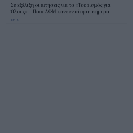
Σε εξέλιξη οι αιτήσεις για το «Τουρισμός για
Όλους» – Ποια ΑΦΜ κάνουν αίτηση σήμερα
13:15
Καιρός με 40άρια το Σαββατοκύριακο: Οι πιο
ζεστές περιοχές
12:47
Νέος "φόρος" στα τσιγάρα για τις πυρκαγιές: Η
πρόταση για να πληρώνουν οι καπνοβιομηχανίες
350 εκατ. ευρώ τον χρόνο
12:15
ΔΥΠΑ: Επίδομα περίπου 758 ευρώ για δύο μήνες
– Ποιοι γονείς το δικαιούνται
11:34