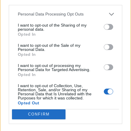
Πότε είναι η Πανσέληνος Ιουνίου και γιατί
third parties.
λέγεται «του Μελιού»
Personal Data Processing Opt Outs
Το βράδυ της Δευτέρας 29 Ιουνίου θα απολαύσουμε στον
νυχτερινό ουρανό την πανσέληνο, με το φαινόμενο να
I want to opt-out of the Sharing of my
κορυφώνεται τις πρώτες πρωινές ώρες της Τρίτης, 30 Ιουνίου, στις
personal data.
Opted In
02:56 (ώρα Ελλάδας), όταν η πλευρά της Σελήνης που είναι ορατή
από τη Γη θα φωτίζεται πλήρως από τον Ήλιο.
I want to opt-out of the Sale of my
NEWSROOM
/
22 Ιουν 2026
Personal Data.
Opted In
I want to opt-out of processing my
Personal Data for Targeted Advertising.
Opted In
I want to opt-out of Collection, Use,
Retention, Sale, and/or Sharing of my
Personal Data that Is Unrelated with the
Purposes for which it was collected.
Opted Out
CONFIRM