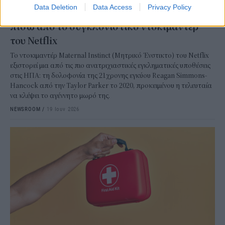
STORIES
Data Deletion
Data Access
Privacy Policy
Maternal Instinct: Η πραγματική ιστορία
πίσω από το συγκλονιστικό ντοκιμαντέρ
του Netflix
Το ντοκιμαντέρ Maternal Instinct (Μητρικό Ένστικτο) του Netflix
εξιστορεί μια από τις πιο ανατριχιαστικές εγκληματικές υποθέσεις
στις ΗΠΑ: τη δολοφονία της 21χρονης εγκύου Reagan Simmons-
Hancock από την Taylor Parker το 2020, προκειμένου η τελευταία
να κλέψει το αγέννητο μωρό της.
NEWSROOM
/
19 Ιουν 2026