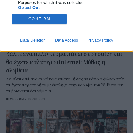
Purposes for which it was collected.
Opted Out
CONFIRM
Data Deletion
Data Access
Privacy Policy
ΤΕΧΝΟΛΟΓΙΑ
Βάλτε ένα απλό κέρμα πάνω στο router και
θα έχετε καλύτερο ίinternet: Μύθος η
αλήθεια
Δεν είναι απίθανο σε κάποια επίσκεψή σας σε κάποιο φιλικό σπίτι
να έχετε παρατηρήσει με έκπληξη στην κορυφή του Wi-Fi router
να βρίσκεται ένα νόμισμα.
NEWSROOM
/
10 Αυγ 2026