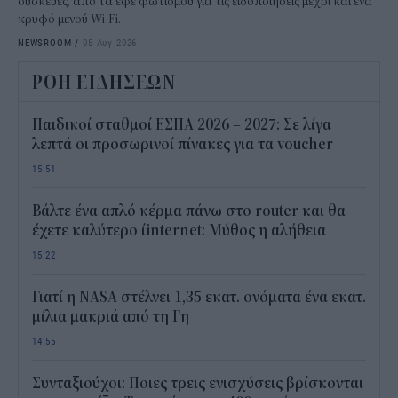
συσκευές, από τα εφέ φωτισμού για τις ειδοποιήσεις μέχρι και ένα
κρυφό μενού Wi-Fi.
NEWSROOM
/
05 Αυγ 2026
ΡΟΗ ΕΙΔΗΣΕΩΝ
Παιδικοί σταθμοί ΕΣΠΑ 2026 – 2027: Σε λίγα
λεπτά οι προσωρινοί πίνακες για τα voucher
15:51
Βάλτε ένα απλό κέρμα πάνω στο router και θα
έχετε καλύτερο ίinternet: Μύθος η αλήθεια
15:22
Γιατί η NASA στέλνει 1,35 εκατ. ονόματα ένα εκατ.
μίλια μακριά από τη Γη
14:55
Συνταξιούχοι: Ποιες τρεις ενισχύσεις βρίσκονται