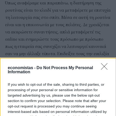
Όπως αναφέραμε και παραπάνω, η διατήρηση της
ρουτίνας είναι το κλειδί για να μεταφέρετε με επιτυχία
τη λειτουργία σας στο σπίτι. Μέσα σε αυτή τη ρουτίνα
είναι και η επικοινωνία με τους πελάτες. Δε χρειάζεται
να ακυρώσετε συναντήσεις, απλά μεταφέρετέ τις
online και ενημερώστε τους πρόσωπο με πρόσωπο
πως η εταιρεία σας συνεχίζει να λειτουργεί κανονικά
σαν να μην άλλαξε τίποτα. Επιδείξτε τους την ευελιξία
σας σαν οργανισμός και (γιατί όχι) εντυπωσιάστε τους
economistas -
Do Not Process My Personal
με την ευστροφία σας. Μπορείτε να πάτε κι ένα βήμα
Information
παραπέρα και να τους δώσετε συμβουλές για το πως
θα το κάνουν και οι ίδιοι. Οργανώστε ψηφιακά
If you wish to opt-out of the sale, sharing to third parties, or
workshops ή καθοδηγήστε τους στα σωστά εργαλεία
processing of your personal or sensitive information for
targeted advertising by us, please use the below opt-out
που θα τους βοηθήσουν να μεταφέρουν τη λειτουργία
section to confirm your selection. Please note that after your
τους online, ώστε να επιβεβαιώσετε ότι δε θα
opt-out request is processed you may continue seeing
σταματήσουν να είναι αποδοτικοί και παραγωγικοί!
interest-based ads based on personal information utilized by