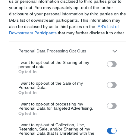
us or personal information disclosed to third parties prior to
your opt-out. You may separately opt-out of the further
Ακολουθήστε το
στο
Google News
και
disclosure of your personal information by third parties on the
IAB’s list of downstream participants. This information may
μάθετε πρώτοι όλες τις ειδήσεις
also be disclosed by us to third parties on the
IAB’s List of
Δείτε όλες τις τελευταίες
Ειδήσεις
από την Ελλάδα και
Downstream Participants
that may further disclose it to other
third parties.
τον Κόσμο, στο
Personal Data Processing Opt Outs
TAGS
I want to opt-out of the Sharing of my
personal data.
δουλειά
τηλεργασία
Opted In
I want to opt-out of the Sale of my
Personal Data.
Opted In
ΣΧΕΤΙΚΑ
I want to opt-out of processing my
Personal Data for Targeted Advertising.
Opted In
I want to opt-out of Collection, Use,
Retention, Sale, and/or Sharing of my
Personal Data that Is Unrelated with the