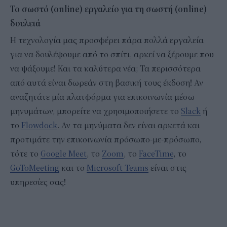
Το σωστό (
online
) εργαλείο για τη σωστή (
online
)
δουλειά
Η τεχνολογία μας προσφέρει πάρα πολλά εργαλεία
για να δουλέψουμε από το σπίτι, αρκεί να ξέρουμε που
να ψάξουμε! Και τα καλύτερα νέα; Τα περισσότερα
από αυτά είναι δωρεάν στη βασική τους έκδοση! Αν
αναζητάτε μία πλατφόρμα για επικοινωνία μέσω
μηνυμάτων, μπορείτε να χρησιμοποιήσετε το
Slack
ή
το
Flowdock
. Αν τα μηνύματα δεν είναι αρκετά και
προτιμάτε την επικοινωνία πρόσωπο-με-πρόσωπο,
τότε το
Google Meet
, το
Zoom
, το
FaceTime
, το
GoToMeeting
και το
Microsoft Teams
είναι στις
υπηρεσίες σας!