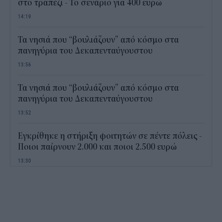
στο τραπέζι - Το σενάριο για 400 ευρώ
14:19
Τα νησιά που “βουλιάζουν” από κόσμο στα
πανηγύρια του Δεκαπενταύγουστου
13:56
Τα νησιά που “βουλιάζουν” από κόσμο στα
πανηγύρια του Δεκαπενταύγουστου
13:52
Εγκρίθηκε η στήριξη φοιτητών σε πέντε πόλεις -
Ποιοι παίρνουν 2.000 και ποιοι 2.500 ευρώ
13:30
Πώς το νερό της βροχής στις σκεπές μπορεί να
γίνει «όπλο» κατά των καυσώνων
13:03