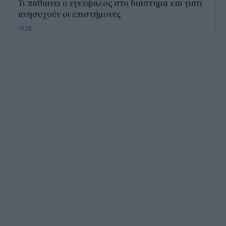
Τι παθαίνει ο εγκέφαλος στο διάστημα και γιατί
ανησυχούν οι επιστήμονες
12:25
Παιδικοί σταθμοί ΕΣΠΑ 2026 - 2027: Πότε
αναμένονται τα προσωρινά αποτελέσματα για τα
voucher
11:50
Χαρδαλιάς: Με το Παρατηρητήριο Έργων
αποκτούμε ένα από τα πρώτα ολοκληρωμένα
ψηφιακά εργαλεία στην Ευρώπη
11:27
ΟΠΕΚΕΠΕ: Άνοιξε η πλατφόρμα της ΑΑΔΕ για
ενισχύσεις de minimis ύψους 24,6 εκατ.
11:08