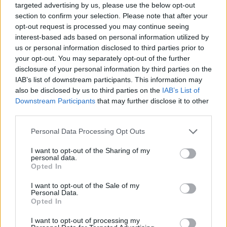
targeted advertising by us, please use the below opt-out
section to confirm your selection. Please note that after your
opt-out request is processed you may continue seeing
interest-based ads based on personal information utilized by
us or personal information disclosed to third parties prior to
your opt-out. You may separately opt-out of the further
disclosure of your personal information by third parties on the
IAB’s list of downstream participants. This information may
also be disclosed by us to third parties on the
IAB’s List of
Downstream Participants
that may further disclose it to other
third parties.
Personal Data Processing Opt Outs
ΤΕΧΝΟΛΟΓΙΑ
I want to opt-out of the Sharing of my
10 κόλπα που πρέπει να ξέρουν όσοι έχουν
personal data.
Opted In
Samsung Galaxy
Εάν έχετε Samsung Galaxy κινητό, ήρθε η ώρα να ανακαλύψετε
I want to opt-out of the Sale of my
Personal Data.
μια σειρά από λειτουργίες που δεν θα βρείτε σε άλλες Android
Opted In
συσκευές, από τα εφέ φωτισμού για τις ειδοποιήσεις μέχρι και ένα
κρυφό μενού Wi-Fi.
I want to opt-out of processing my