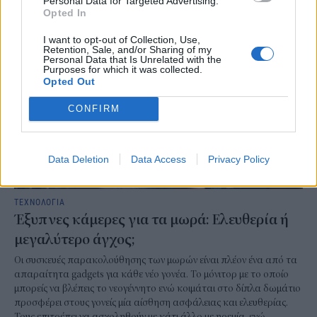
Personal Data for Targeted Advertising.
NEWSROOM
/
05 Αυγ 2026
Opted In
I want to opt-out of Collection, Use,
Retention, Sale, and/or Sharing of my
Personal Data that Is Unrelated with the
Purposes for which it was collected.
Opted Out
CONFIRM
Data Deletion
Data Access
Privacy Policy
ΤΕΧΝΟΛΟΓΙΑ
Έξυπνες κάμερες για τα μωρά: Ελευθερία ή
μεγαλύτερο άγχος;
Οι συσκευές παρακολούθησης των μωρών είναι πλέον ένα από τα
απαραίτητα gadgets για κάθε νέο γονέα. Το μόνιτορ με το οποίο
μπορείς να βλέπεις το νεογέννητο ενώ κοιμάται στο δίπλα δωμάτιο
προσφέρει στους γονείς μία αίσθηση ασφάλειας και ελευθερίας.
Τους επιτρέπει να ασχοληθούν με κάτι άλλο με ηρεμία, ενώ