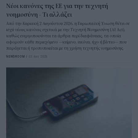
Νέοι κανόνες της ΕΕ για την τεχνητή
νοημοσύνη - Τι αλλάζει
Από την Κυριακή 2 Αυγούστου 2026, η Ευρωπαϊκή Ένωση θέτει σε
ισχύ νέους κανόνες σχετικά με την Τεχνητή Νοημοσύνη (AI Act),
καθώς ενεργοποιούνται τα άρθρα περί διαφάνειας, τα οποία
αφορούν κάθε περιεχόμενο —κείμενο, εικόνα, ήχο ή βίντεο— που
παράγεται ή τροποποιείται με τη χρήση τεχνητής νοημοσύνης.
NEWSROOM
/
03 Αυγ 2026