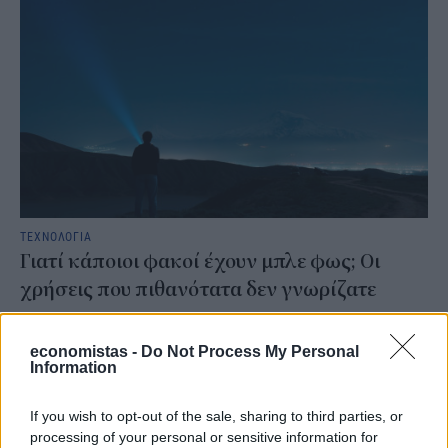
ΤΕΧΝΟΛΟΓΙΑ
Γιατί κάποιοι φακοί έχουν μπλε φως; Οι
χρήσεις που πιθανότατα δεν γνωρίζατε
Για μια διακοπή ρεύματος, μια επίσκεψη στο υπόγειο ή μια
αναζήτηση στη σοφίτα, ένας συνηθισμένος φακός με λευκό φως
economistas -
Do Not Process My Personal
είναι συνήθως αρκετός. Υπάρχουν, όμως, περιπτώσεις στις οποίες
Information
ένα έντονο λευκό φως όχι μόνο δεν βοηθά, αλλά μπορεί να
δυσκολέψει τον χρήστη. Εκεί βρίσκουν εφαρμογή οι φακοί με μπλε
If you wish to opt-out of the sale, sharing to third parties, or
φως.
processing of your personal or sensitive information for
NEWSROOM
/
06 Αυγ 2026