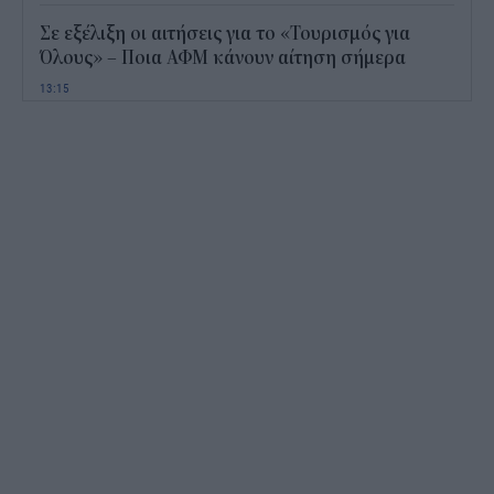
Σε εξέλιξη οι αιτήσεις για το «Τουρισμός για
Όλους» – Ποια ΑΦΜ κάνουν αίτηση σήμερα
13:15
Καιρός με 40άρια το Σαββατοκύριακο: Οι πιο
ζεστές περιοχές
12:47
Νέος "φόρος" στα τσιγάρα για τις πυρκαγιές: Η
πρόταση για να πληρώνουν οι καπνοβιομηχανίες
350 εκατ. ευρώ τον χρόνο
12:15
ΔΥΠΑ: Επίδομα περίπου 758 ευρώ για δύο μήνες
– Ποιοι γονείς το δικαιούνται
11:34