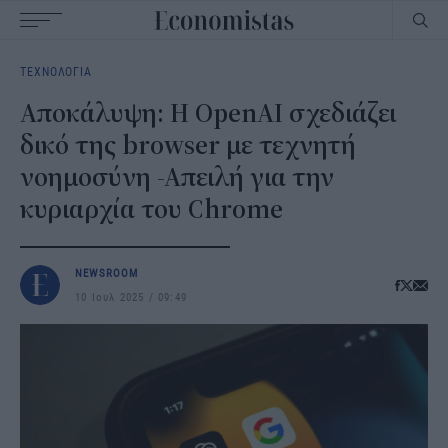
Main
ΤΕΧΝΟΛΟΓΙΑ
navigation
Αποκάλυψη: Η OpenAI σχεδιάζει
δικό της browser με τεχνητή
νοημοσύνη -Απειλή για την
κυριαρχία του Chrome
NEWSROOM
10 Ιουλ 2025
09:49