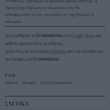
Αντιθέτως, σχεδιάζει να ασκήσει έφεση. Πάντως, η
OpenAI έχει δηλώσει σε ακροάσεις ότι θα
ενδιαφερόταν να τον αγοράσει, αν της δινόταν η
ευκαιρία.
Ακολουθήστε το
στο
Google News
και
μάθετε πρώτοι όλες τις ειδήσεις
Δείτε όλες τις τελευταίες
Ειδήσεις
από την Ελλάδα και
τον Κόσμο, στο
TAGS
OpenAI
Google
Τεχνητή Νοημοσύνη
ΣΧΕΤΙΚΑ