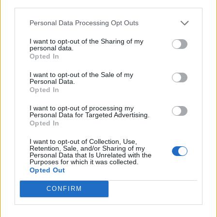
είναι συνήθως αρκετός. Υπάρχουν, όμως, περιπτώσεις στις οποίες
third parties.
ένα έντονο λευκό φως όχι μόνο δεν βοηθά, αλλά μπορεί να
δυσκολέψει τον χρήστη. Εκεί βρίσκουν εφαρμογή οι φακοί με μπλε
Personal Data Processing Opt Outs
φως.
I want to opt-out of the Sharing of my
NEWSROOM
/
06 Αυγ 2026
personal data.
Opted In
I want to opt-out of the Sale of my
Personal Data.
Opted In
I want to opt-out of processing my
Personal Data for Targeted Advertising.
Opted In
I want to opt-out of Collection, Use,
Retention, Sale, and/or Sharing of my
Personal Data that Is Unrelated with the
Purposes for which it was collected.
Opted Out
ΤΕΧΝΟΛΟΓΙΑ
CONFIRM
10 κόλπα που πρέπει να ξέρουν όσοι έχουν
Samsung Galaxy