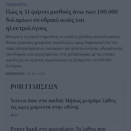
ΤΕΧΝΟΛΟΓΙΑ
Πώς η AI φέρνει μισθούς άνω των 100.000
δολαρίων σε υδραυλικούς και
ηλεκτρολόγους
Μπορεί η τεχνητή νοημοσύνη να απειλεί χιλιάδες παραδοσιακές
θέσεις εργασίας γραφείου, παράλληλα όμως δημιουργεί ένα νέο
κύμα επαγγελματικών ευκαιριών για ηλεκτρολόγους, υδραυλικούς,
οικοδόμους και εργαζομένους στη χαλυβουργία, με τις ετήσιες
αποδοχές σε αρκετές περιπτώσεις να ξεπερνούν τα 100.000
δολάρια.
NEWSROOM
/
04 Αυγ 2026
ΡΟΗ ΕΙΔΗΣΕΩΝ
Screen time στα παιδιά: Μήπως μετράμε λάθος
τις ώρες μπροστά στην οθόνη;
08:21
Power bank στο αεροπλάνο: Το λάθος που