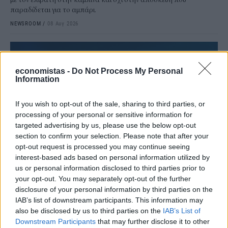
παραδίδεται για το αμπάρι.
NEWSROOM
/
08 Αυγ 2026
economistas -
Do Not Process My Personal
Information
If you wish to opt-out of the sale, sharing to third parties, or
processing of your personal or sensitive information for
targeted advertising by us, please use the below opt-out
section to confirm your selection. Please note that after your
opt-out request is processed you may continue seeing
interest-based ads based on personal information utilized by
ΤΕΧΝΟΛΟΓΙΑ
us or personal information disclosed to third parties prior to
Γιατί κάποιοι φακοί έχουν μπλε φως; Οι
your opt-out. You may separately opt-out of the further
disclosure of your personal information by third parties on the
χρήσεις που πιθανότατα δεν γνωρίζατε
IAB’s list of downstream participants. This information may
Για μια διακοπή ρεύματος, μια επίσκεψη στο υπόγειο ή μια
also be disclosed by us to third parties on the
IAB’s List of
αναζήτηση στη σοφίτα, ένας συνηθισμένος φακός με λευκό φως
Downstream Participants
that may further disclose it to other