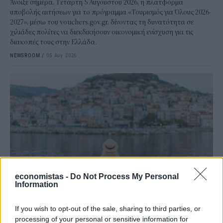
Άνοιξε σήμερα, Τετάρτη 5 Αυγούστου 2026, η πλατφόρμα
υποβολής αιτήσεων για το πρόγραμμα «Τουρισμός για Όλους 2026-
2027», μέσω του vouchers.gov.gr, δίνοντας τη δυνατότητα σε
χιλιάδες πολίτες να διεκδικήσουν οικονομική ενίσχυση για τις
διακοπές τους στην Ελλάδα.
NEWSROOM
/
05 Αυγ 2026
economistas -
Do Not Process My Personal
Information
ΤΟΥΡΙΣΜΟΣ
«Τουρισμός για Όλους 2026-2027»: Όσα
If you wish to opt-out of the sale, sharing to third parties, or
processing of your personal or sensitive information for