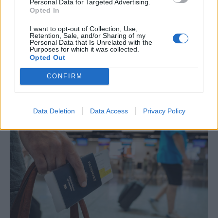
Personal Data for Targeted Advertising.
Opted In
ΤΟΥΡΙΣΜΟΣ
I want to opt-out of Collection, Use,
Τουρισμός για Όλους 2026-2027: Όλα όσα
Retention, Sale, and/or Sharing of my
Personal Data that Is Unrelated with the
θέλετε να γνωρίζετε
Purposes for which it was collected.
Opted Out
Αν και πολλοί δεν έχουν φύγει ακόμα για τις καλοκαιρινές τους
διακοπές, μπορούν να σκέφτονται τις επόμενες αποδράσεις τους
CONFIRM
καθώς η πλατφόρμα για το νέο πρόγραμμα Τουρισμός για Όλους
αναμένεται να ανοίξει τον Αύγουστο.
NEWSROOM
/
13 Ιουλ 2026
Data Deletion
Data Access
Privacy Policy