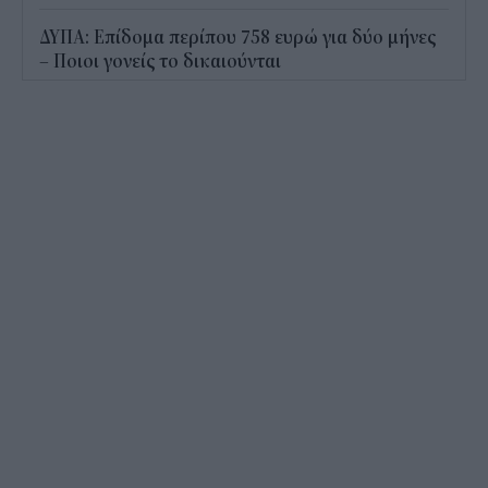
ΔΥΠΑ: Επίδομα περίπου 758 ευρώ για δύο μήνες
– Ποιοι γονείς το δικαιούνται
11:34
Ηλεκτρονικό "μάτι" σαρώνει τις παραλίες- Τι
έδειξαν οι έλεγχοι
11:09
Υπεγράφη το νέο Ειδικό Χωροταξικό για τον
Τουρισμό: Τι αλλάζει για ξενοδοχεία, νησιά και
επενδύσεις
10:56
Δημόσιο: Άκυρες από 1η Οκτωβρίου οι εγκύκλιοι
που δεν αναρτώνται online
10:35