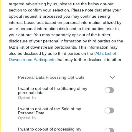
πρέπει να ξέρετε πριν ανοίξουν οι αιτήσεις
targeted advertising by us, please use the below opt-out
στις 7 Αυγούστου
section to confirm your selection. Please note that after your
opt-out request is processed you may continue seeing
Αντίστροφα μετράει ο χρόνος για την επιστροφή ενός από τα πιο
interest-based ads based on personal information utilized by
δημοφιλή κοινωνικά προγράμματα του υπουργείου Τουρισμού. Η
υπουργός Τουρισμού, Όλγα Κεφαλογιάννη, ανακοίνωσε ότι η
us or personal information disclosed to third parties prior to
πλατφόρμα για το πρόγραμμα «Τουρισμός για Όλους 2026-2027»
your opt-out. You may separately opt-out of the further
θα ανοίξει την Παρασκευή 7 Αυγούστου, δίνοντας το «πράσινο
disclosure of your personal information by third parties on the
φως» σε χιλιάδες νοικοκυριά να διεκδικήσουν επιδοτημένες
IAB’s list of downstream participants. This information may
διακοπές.
also be disclosed by us to third parties on the
IAB’s List of
Downstream Participants
that may further disclose it to other
NEWSROOM
/
30 Ιουλ 2026
third parties.
Personal Data Processing Opt Outs
I want to opt-out of the Sharing of my
personal data.
Opted In
I want to opt-out of the Sale of my
Personal Data.
Opted In
I want to opt-out of processing my