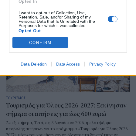
Opted In
ΣΧΕΤΙΚΑ
I want to opt-out of Collection, Use,
Retention, Sale, and/or Sharing of my
Personal Data that Is Unrelated with the
Purposes for which it was collected.
Opted Out
CONFIRM
Data Deletion
Data Access
Privacy Policy
ΤΟΥΡΙΣΜΟΣ
Τουρισμός για Όλους 2026-2027: Ξεκίνησαν
σήμερα οι αιτήσεις για έως 600 ευρώ
Άνοιξε σήμερα, Τετάρτη 5 Αυγούστου 2026, η πλατφόρμα
υποβολής αιτήσεων για το πρόγραμμα «Τουρισμός για Όλους 2026-
2027», μέσω του vouchers.gov.gr, δίνοντας τη δυνατότητα σε