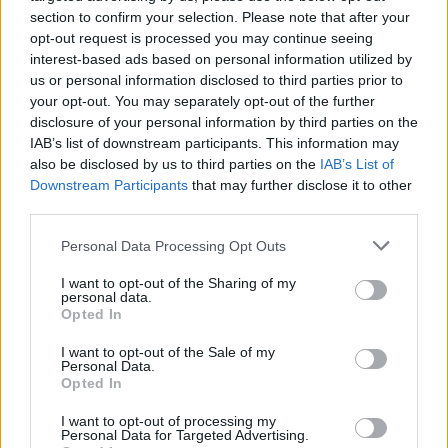
section to confirm your selection. Please note that after your
opt-out request is processed you may continue seeing
interest-based ads based on personal information utilized by
us or personal information disclosed to third parties prior to
your opt-out. You may separately opt-out of the further
Η παραλία Παλαιοκαστρίτσα στην Κέρκυρα/ φωτο: eurokinissi
disclosure of your personal information by third parties on the
IAB’s list of downstream participants. This information may
also be disclosed by us to third parties on the
IAB’s List of
Ακολουθήστε το
στο
Google News
και
Downstream Participants
that may further disclose it to other
third parties.
μάθετε πρώτοι όλες τις ειδήσεις
Δείτε όλες τις τελευταίες
Ειδήσεις
από την Ελλάδα και
Personal Data Processing Opt Outs
τον Κόσμο, στο
I want to opt-out of the Sharing of my
personal data.
Opted In
TAGS
I want to opt-out of the Sale of my
Personal Data.
παραλίες
θάλασσα
καλοκαίρι
Διακοπές
Ιόνιο
Opted In
Κρήτη
Κέρκυρα
I want to opt-out of processing my
Personal Data for Targeted Advertising.