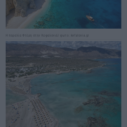
Η παραλία Φτέρη στην Κεφαλονιά/ φωτο: kefalonia.gr