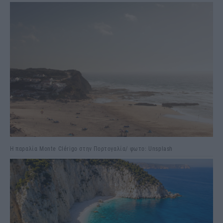
Η παραλία Monte Clérigo στην Πορτογαλία/ φωτο: Unsplash