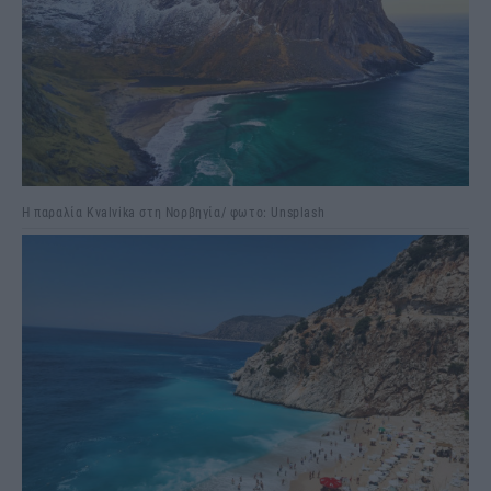
Η παραλία Kvalvika στη Νορβηγία/ φωτο: Unsplash