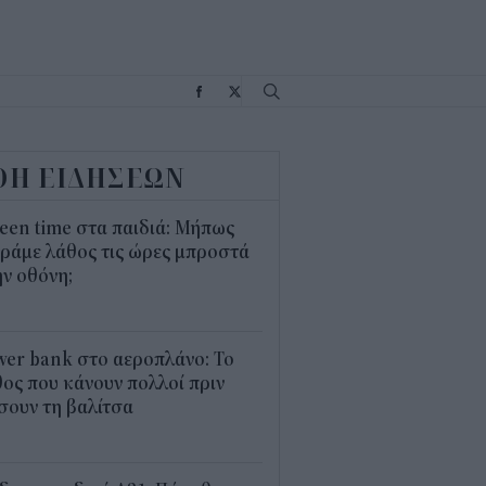
Σ
ΟΗ ΕΙΔΗΣΕΩΝ
een time στα παιδιά: Μήπως
ράμε λάθος τις ώρες μπροστά
ν οθόνη;
1
er bank στο αεροπλάνο: Το
ος που κάνουν πολλοί πριν
σουν τη βαλίτσα
2