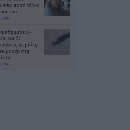
λάσιο ποσό τέλος
γούστου
υγ 2026
 «μαθηματικό»
πο για 27
ανίσεις με μόλις
έα ρούχα στη
λίτσα
υγ 2026