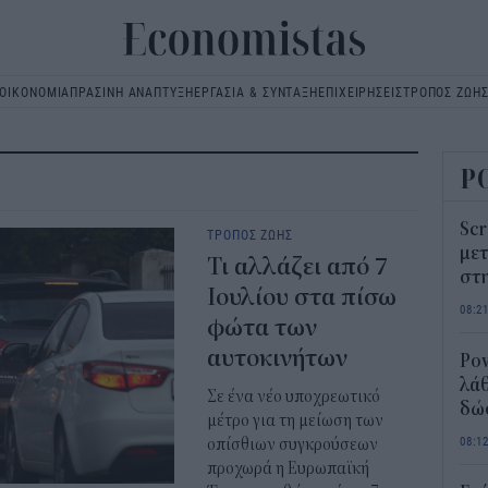
ΟΙΚΟΝΟΜΙΑ
ΠΡΑΣΙΝΗ ΑΝΑΠΤΥΞΗ
ΕΡΓΑΣΙΑ & ΣΥΝΤΑΞΗ
ΕΠΙΧΕΙΡΗΣΕΙΣ
ΤΡΟΠΟΣ ΖΩΗ
Main
navigation
Ρ
Scr
ΤΡΟΠΟΣ ΖΩΗΣ
μετ
Τι αλλάζει από 7
στη
Ιουλίου στα πίσω
08:2
φώτα των
αυτοκινήτων
Pow
λάθ
Σε ένα νέο υποχρεωτικό
δώ
μέτρο για τη μείωση των
08:1
οπίσθιων συγκρούσεων
προχωρά η Ευρωπαϊκή