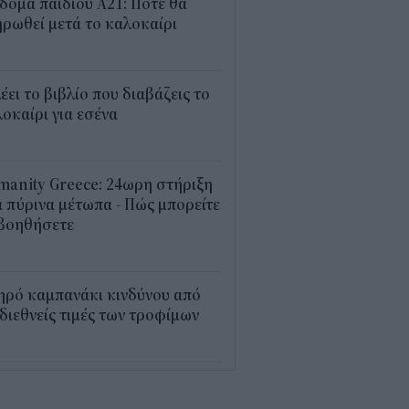
δομα παιδιού Α21: Πότε θα
ρωθεί μετά το καλοκαίρι
0
λέει το βιβλίο που διαβάζεις το
οκαίρι για εσένα
3
anity Greece: 24ωρη στήριξη
 πύρινα μέτωπα - Πώς μπορείτε
 βοηθήσετε
5
ηρό καμπανάκι κινδύνου από
 διεθνείς τιμές των τροφίμων
5
εξέλιξη οι αιτήσεις για το
υρισμός για Όλους» – Ποια