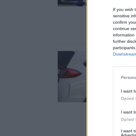
If you wish 
sensitive in
confirm you
continue se
information 
further disc
participants
Downstream 
Persona
I want t
Opted 
I want t
Opted 
I want 
Advertis