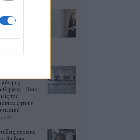
ρισμοί
αιδευτικών 2026:
ε βγαίνουν τα
ματα και τι
πει να προσέξουν
υποψήφιοι
υγ 2026
ΕΠ 6Κ/2026:
ευταία μέρα για
 μόνιμες
σλήψεις – Ποιοι
είς του
μοσίου ζητούν
οσωπικό
υγ 2026
τάξεις χηρείας:
οι θα δουν