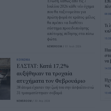
Ένωση, καθώς από τις 7
Επί
Ιουλίου 2026 κάθε νέο όχημα
πλη
που θα ταξινομείται για
08:0
πρώτη φορά σε κράτος-μέλος
θα πρέπει να διαθέτει
Τι 
σύστημα προειδοποίησης
καλ
απότομης πέδησης στα πίσω
15:3
φώτα.
NEWSROOM
/
01 Ιουλ 2026
Hum
στα
ΚΟΙΝΩΝΙΑ
να
ΕΛΣΤΑΤ: Κατά 17,2%
14:5
αυξήθηκαν τα τροχαία
ατυχήματα τον Φεβρουάριο
Ηχ
τις
38 άτομα έχασαν την ζωή του σην άσφαλτο ενώ
31 τραυματίστηκαν σοβαρά
13:4
NEWSROOM
/
30 Απρ 2024
Σε 
«Το