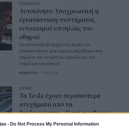
ΤΕΧΝΟΛΟΓΙΑ
ΑΦ
Αυτοκίνητο: Υποχρεωτική η
13:1
εγκατάσταση συστήματος
εντοπισμού υπνηλίας του
Και
Σαβ
οδηγού
περ
Οι αυτοκινητοβιομηχανίες πρέπει να
12:4
εγκαταστήσουν μια κάμερα υπερύθρων που
σαρώνει την κίνηση των ματιών και του
Νέο
κεφαλιού του οδηγού
πυρ
NEWSROOM
/
17 Απρ 2024
πλη
350
ΔΙΕΘΝΗ
12:1
Τα Tesla έχουν περισσότερα
ατυχήματα από τα
ΔΥΠ
για
βενζινοκίνητα – Γιατί συμβαίνει
δικ
αυτό
tas -
Do Not Process My Personal Information
11:3