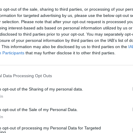
Η Hertz ανακοίνωσε πριν από μερικές ημέρες
ότι θα πουλήσει τα 20.000 ηλεκτρικά
to opt-out of the sale, sharing to third parties, or processing of your per
αυτοκίνητα που διαθέτει στο στόλο της και θα
formation for targeted advertising by us, please use the below opt-out s
τα αντικαταστήσει με συμβατικά
r selection. Please note that after your opt-out request is processed y
ντιζελοκίνητα.
eing interest-based ads based on personal information utilized by us or
disclosed to third parties prior to your opt-out. You may separately opt-
ΚΛΕΙΩ ΝΙΚΟΛΑΟΥ
/
22 Ιαν 2024
losure of your personal information by third parties on the IAB’s list of
. This information may also be disclosed by us to third parties on the
IA
ΚΟΙΝΩΝΙΑ
Δ
Participants
that may further disclose it to other third parties.
ΕΛΣΤΑΤ: Οριακή αύξηση των
τροχαίων δυστυχημάτων τον
Για
φορ
l Data Processing Opt Outs
Φεβρουάριο του 2023
κά
Οριακή αύξηση κατά 0,1% σημείωσαν τα οδικά
06 Α
o opt-out of the Sharing of my personal data.
τροχαία ατυχήματα, που συνέβησαν σε
In
ολόκληρη τη χώρα και προκάλεσαν τον θάνατο
Cas
ή τον τραυματισμό ατόμων, τον Φεβρουάριο
o opt-out of the Sale of my Personal Data.
SH
εφέτος σε σύγκριση με τον αντίστοιχο μήνα του
In
τα 
2022 -και ανήλθαν συνολικά σε 709.
fra
NEWSROOM
/
28 Απρ 2023
to opt-out of processing my Personal Data for Targeted
06 Α
ing.