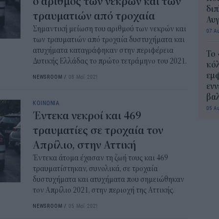
ο αριθμός των νεκρών και των
διπ
τραυματιών από τροχαία
Αυ
Σημαντική μείωση του αριθμού των νεκρών και
07 Α
των τραυματιών από τροχαία δυστυχήματα και
ατυχήματα καταγράφηκαν στην περιφέρεια
Το
Δυτικής Ελλάδας το πρώτο τετράμηνο του 2021.
κόλ
εμφ
NEWSROOM
/
08 Μαΐ 2021
ενν
βα
ΚΟΙΝΩΝΙΑ
05 Α
Έντεκα νεκροί και 469
τραυματίες σε τροχαία τον
Απρίλιο, στην Αττική
Έντεκα άτομα έχασαν τη ζωή τους και 469
τραυματίστηκαν, συνολικά, σε τροχαία
δυστυχήματα και ατυχήματα που σημειώθηκαν
τον Απρίλιο 2021, στην περιοχή της Αττικής.
NEWSROOM
/
05 Μαΐ 2021