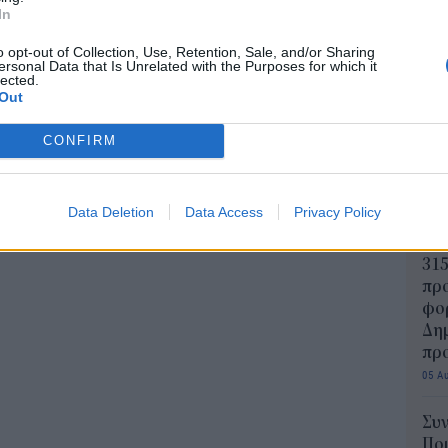
In
ΟΙΚΟΝΟΜΙΑ
Φόροι - «φωτιά» στην
Διο
o opt-out of Collection, Use, Retention, Sale, and/or Sharing
εκπ
ersonal Data that Is Unrelated with the Purposes for which it
κατανάλωση
lected.
Πότ
Out
Η Ελλάδα κατέχει την πρώτη θέση στην
ονό
Ευρωζώνη σε ότι αφορά τους φόρους σε αγαθά
πρέ
CONFIRM
και υπηρεσίες (ΦΠΑ, Ειδικοί φόροι
οι 
κατανάλωσης, δασμοί).
06 Α
ΓΙΩΡΓΟΣ ΠΑΠΠΟΥΣ
/
30 Νοε 2018
Data Deletion
Data Access
Privacy Policy
ΑΣ
Τελ
315
προ
φορ
Δη
πρ
05 Α
Συν
Ποι