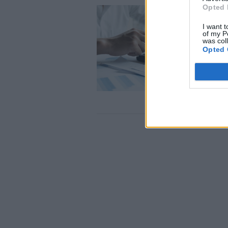
Opted 
I want t
of my P
was col
Opted 