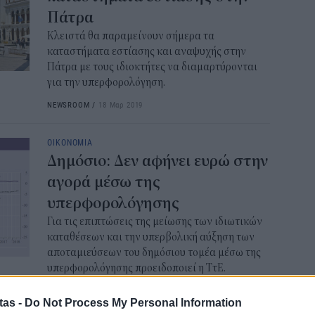
ΑΦ
Πάτρα
13:1
Κλειστά θα παραμείνουν σήμερα τα
καταστήματα εστίασης και αναψυχής στην
Πάτρα με τους ιδιοκτήτες να διαμαρτύρονται
Και
για την υπερφορολόγηση.
Σαβ
περ
NEWSROOM
/
18 Μαρ 2019
12:4
ΟΙΚΟΝΟΜΙΑ
Νέο
Δημόσιο: Δεν αφήνει ευρώ στην
πυρ
αγορά μέσω της
πλη
350
υπερφορολόγησης
12:1
Για τις επιπτώσεις της μείωσης των ιδιωτικών
καταθέσεων και την υπερβολική αύξηση των
αποταμιεύσεων του δημόσιου τομέα μέσω της
ΔΥΠ
υπερφορολόγησης προειδοποιεί η ΤτΕ.
για
δικ
ΓΙΑΝΝΗΣ ΠΑΠΑΔΟΓΙΑΝΝΗΣ
/
21 Δεκ 2018
tas -
Do Not Process My Personal Information
11:3