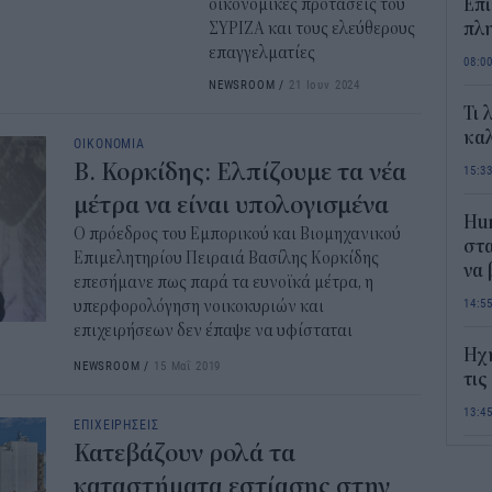
οικονομικές προτάσεις του
Επί
ΣΥΡΙΖΑ και τους ελεύθερους
πλη
επαγγελματίες
08:0
NEWSROOM
/
21 Ιουν 2024
Τι 
καλ
ΟΙΚΟΝΟΜΙΑ
Β. Κορκίδης: Ελπίζουμε τα νέα
15:3
μέτρα να είναι υπολογισμένα
Hum
Ο πρόεδρος του Εμπορικού και Βιομηχανικού
στα
Επιμελητηρίου Πειραιά Βασίλης Κορκίδης
να
επεσήμανε πως παρά τα ευνοϊκά μέτρα, η
14:5
υπερφορολόγηση νοικοκυριών και
επιχειρήσεων δεν έπαψε να υφίσταται
Ηχ
NEWSROOM
/
15 Μαΐ 2019
τις
13:4
ΕΠΙΧΕΙΡΗΣΕΙΣ
Κατεβάζουν ρολά τα
Σε 
καταστήματα εστίασης στην
«Το