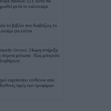
δομα παιδιού Α21: Πότε θα
ρωθεί μετά το καλοκαίρι
0
λέει το βιβλίο που διαβάζεις το
οκαίρι για εσένα
3
anity Greece: 24ωρη στήριξη
 πύρινα μέτωπα - Πώς μπορείτε
 βοηθήσετε
5
ηρό καμπανάκι κινδύνου από
 διεθνείς τιμές των τροφίμων
5
εξέλιξη οι αιτήσεις για το
υρισμός για Όλους» – Ποια