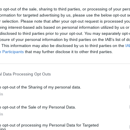
ΟΙΚΟΝΟΜΙΑ
to opt-out of the sale, sharing to third parties, or processing of your per
Το «φάντασμα» του Φόρου
formation for targeted advertising by us, please use the below opt-out s
Υπεραξίας Ακινήτων
r selection. Please note that after your opt-out request is processed y
eing interest-based ads based on personal information utilized by us or
Πιθανή η ενεργοποίηση του Φόρου Υπεραξίας
disclosed to third parties prior to your opt-out. You may separately opt-
Ακινήτων στο πλαίσιο της προσπάθειας του
losure of your personal information by third parties on the IAB’s list of
οικονομικού επιτελείου για την ενίσχυση και
. This information may also be disclosed by us to third parties on the
IA
διεύρυνση των εσόδων.
Δ
Participants
that may further disclose it to other third parties.
ΓΙΩΡΓΟΣ ΠΑΠΠΟΥΣ
/
03 Δεκ 2018
Για
STORIES
φορ
l Data Processing Opt Outs
Απομυζώντας την άτυχη κότα
κά
06 Α
o opt-out of the Sharing of my personal data.
με τα χρυσά αυγά
In
Η κυβέρνηση φαίνεται να πιστεύει πως έχει
Cas
λύσει τα προβλήματά της απομυζώντας
o opt-out of the Sale of my Personal Data.
SH
αχόρταγα τον άτυχο ιδιωτικό τομέα.
In
τα 
ΓΙΑΝΝΗΣ ΠΑΠΑΔΟΓΙΑΝΝΗΣ
/
30 Νοε 2018
fra
to opt-out of processing my Personal Data for Targeted
06 Α
ing.