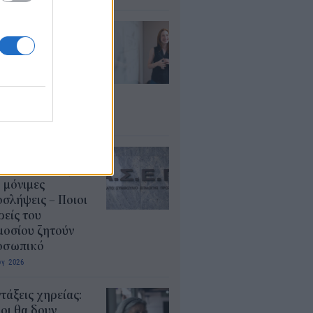
ρισμοί
αιδευτικών 2026:
ε βγαίνουν τα
ματα και τι
πει να προσέξουν
υποψήφιοι
υγ 2026
ΕΠ 6Κ/2026:
ευταία μέρα για
 μόνιμες
σλήψεις – Ποιοι
είς του
μοσίου ζητούν
οσωπικό
υγ 2026
τάξεις χηρείας:
οι θα δουν