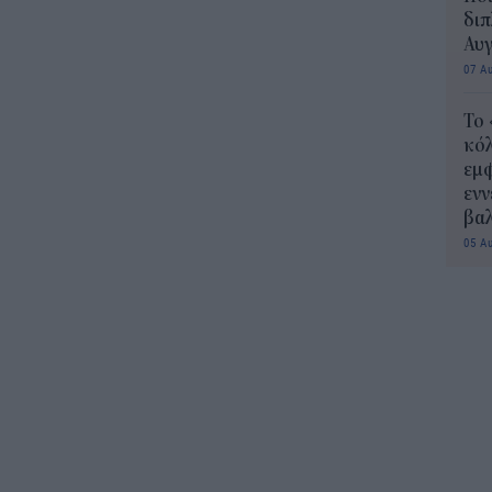
διπ
Αυ
07 Α
Το
κόλ
εμφ
ενν
βα
05 Α