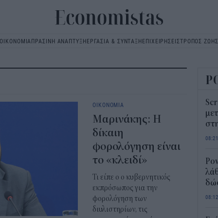
ΟΙΚΟΝΟΜΙΑ
ΠΡΑΣΙΝΗ ΑΝΑΠΤΥΞΗ
ΕΡΓΑΣΙΑ & ΣΥΝΤΑΞΗ
ΕΠΙΧΕΙΡΗΣΕΙΣ
ΤΡΟΠΟΣ ΖΩΗ
Main
navigation
Ρ
Scr
ΟΙΚΟΝΟΜΙΑ
μετ
Μαρινάκης: Η
στη
δίκαιη
08:2
φορολόγηση είναι
το «κλειδί»
Pow
λάθ
Τι είπε ο ο κυβερνητικός
δώ
εκπρόσωπος για την
08:1
φορολόγηση των
διυλιστηρίων, τις