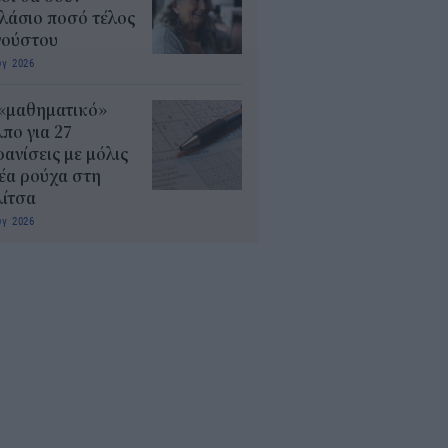
λάσιο ποσό τέλος
γούστου
υγ 2026
 «μαθηματικό»
πο για 27
ανίσεις με μόλις
έα ρούχα στη
λίτσα
υγ 2026