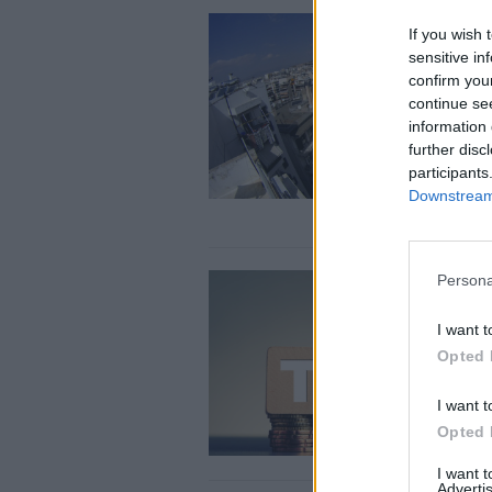
If you wish 
sensitive in
confirm you
continue se
information 
further disc
participants
Downstream 
Persona
I want t
Opted 
I want t
Opted 
I want 
Advertis