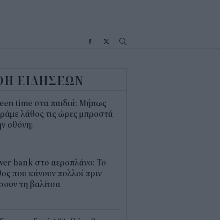
Σ
ΟΗ ΕΙΔΗΣΕΩΝ
een time στα παιδιά: Μήπως
ράμε λάθος τις ώρες μπροστά
ν οθόνη;
1
er bank στο αεροπλάνο: Το
ος που κάνουν πολλοί πριν
σουν τη βαλίτσα
2