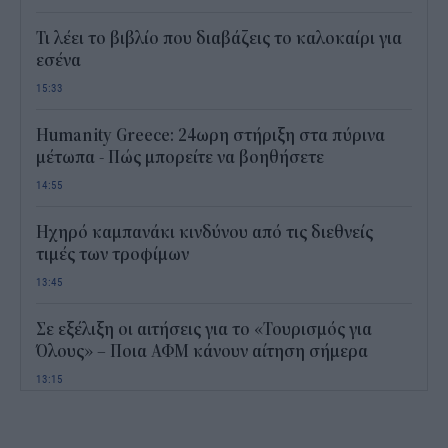
Τι λέει το βιβλίο που διαβάζεις το καλοκαίρι για
εσένα
15:33
Humanity Greece: 24ωρη στήριξη στα πύρινα
μέτωπα - Πώς μπορείτε να βοηθήσετε
14:55
Ηχηρό καμπανάκι κινδύνου από τις διεθνείς
τιμές των τροφίμων
13:45
Σε εξέλιξη οι αιτήσεις για το «Τουρισμός για
Όλους» – Ποια ΑΦΜ κάνουν αίτηση σήμερα
13:15
Καιρός με 40άρια το Σαββατοκύριακο: Οι πιο