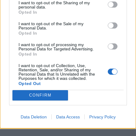
μεθόδων logistics αποτελεί καθοριστικό παράγοντα
I want to opt-out of the Sharing of my
personal data.
προστιθέμενης αξίας.
Opted In
Πέμπτο πεδίο, οι Αεροπορικές Μεταφορές.
I want to opt-out of the Sale of my
Personal Data.
Εργαζόμαστε συστηματικά για τη διατήρηση των
Opted In
υψηλών επιδόσεων και την περαιτέρω βελτίωση των
I want to opt-out of processing my
επιπέδων ασφαλείας, καθώς και για τη μετάβαση σε
Personal Data for Targeted Advertising.
Opted In
ένα αεροπορικό οικοσύστημα φιλικότερο προς το
περιβάλλον, σε συνεργασία και με τους Διεθνείς
I want to opt-out of Collection, Use,
Retention, Sale, and/or Sharing of my
Οργανισμούς Πολιτικής Αεροπορίας.
Personal Data that Is Unrelated with the
Purposes for which it was collected.
Opted Out
CONFIRM
Data Deletion
Data Access
Privacy Policy