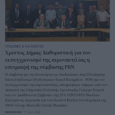
ΥΠΟΔΟΜΕΣ & ΚΑΤΑΣΚΕΥΕΣ
Χρίστος Δήμας: Καθοριστική για τον
εκσυγχρονισμό της αεροναυτιλίας η
υπογραφή της σύμβασης PBN
Η σύμβαση για την υλοποίηση των διαδικασιών περί Πλοήγησης
Βάσει Επιδόσεων (Performance Based Navigation - PBN) για τον
εκσυγχρονισμό της αεροναυτιλίας, υπογράφηκε, σήμερα, από τον
Διοικητή της Υπηρεσίας Πολιτικής Αεροπορίας Γεώργιο Βαγενά
και τον Διευθύνοντα Σύμβουλο της EFA VENTURES Νικόλαο
Καλογιάννη, παρουσία και του Head of Market Development της
ENAV Group, Marcello Davide Mannino.
NEWSROOM
/
17 Ιουλ 2026