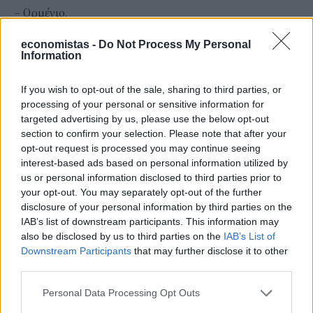
– Ορμένιο.
Με αυτόν τον τρόπο θα προαχθούν οι πολυτροπικές
economistas -
Do Not Process My Personal
μετακινήσεις στο πλαίσιο του Διευρωπαϊκού Δικτύου
Information
Μεταφορών, καθώς η Ελλάδα συμμετέχει σε δύο νέους
If you wish to opt-out of the sale, sharing to third parties, or
Ευρωπαϊκούς Διαδρόμους Μεταφορών:
processing of your personal or sensitive information for
Τον Διάδρομο «Βαλτική Θάλασσα – Μαύρη
targeted advertising by us, please use the below opt-out
section to confirm your selection. Please note that after your
Θάλασσα – Αιγαίο Πέλαγος».
opt-out request is processed you may continue seeing
Και τον Διάδρομο «Δυτικά Βαλκάνια – Ανατολική
interest-based ads based on personal information utilized by
Μεσόγειος».
us or personal information disclosed to third parties prior to
your opt-out. You may separately opt-out of the further
Παράλληλα με την ενίσχυση της εξωστρέφειας
disclosure of your personal information by third parties on the
ενθαρρύνουμε και την εισαγωγή νέων τεχνολογιών,
IAB’s list of downstream participants. This information may
also be disclosed by us to third parties on the
IAB’s List of
που βρίσκουν πεδίο εφαρμογής στην αστική
Downstream Participants
that may further disclose it to other
εφοδιαστική, όπου διεισδύει σταθερά και η
third parties.
ηλεκτροκίνηση.
Personal Data Processing Opt Outs
Ο ανθρωποκεντρικός χαρακτήρας των σύγχρονων