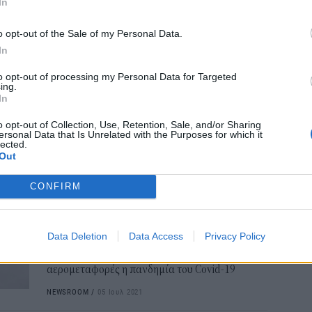
παγκόσμιες αερομεταφορές τον
In
Cas
Ιούλιο
SH
o opt-out of the Sale of my Personal Data.
τα 
Οι αεροπορικές εταιρείες κατέγραψαν
In
fra
«μεγάλη» ζήτηση τον Ιούλιο, περίοδο αιχμής
06 Α
στο βόρειο ημισφαίριο, φτάνοντας το 95,6%
to opt-out of processing my Personal Data for Targeted
των επιπέδων του Ιουλίου του 2019,
ing.
In
ανακοίνωσε σήμερα η Διεθνής Ένωση
Αερομεταφορών (IATA).
o opt-out of Collection, Use, Retention, Sale, and/or Sharing
ersonal Data that Is Unrelated with the Purposes for which it
NEWSROOM
/
06 Σεπ 2023
lected.
Out
ΕΠΙΧΕΙΡΗΣΕΙΣ
CONFIRM
Το νέο τοπίο στις
αερομεταφορές - 4ο Συνέδριο
Υποδομών και Μεταφορών
Data Deletion
Data Access
Privacy Policy
Το νέο τοπίο που διαμόρφωσε στις εγχώριες
αερομεταφορές η πανδημία του Covid-19
NEWSROOM
/
05 Ιουλ 2021