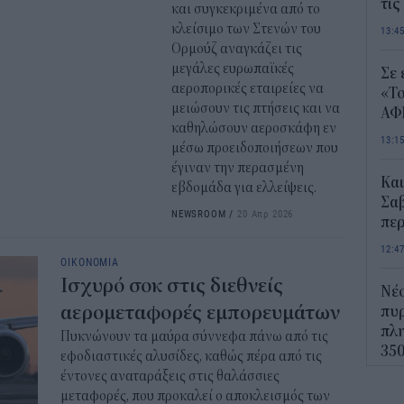
τις
και συγκεκριμένα από το
κλείσιμο των Στενών του
13:4
Ορμούζ αναγκάζει τις
μεγάλες ευρωπαϊκές
Σε 
αεροπορικές εταιρείες να
«Το
μειώσουν τις πτήσεις και να
ΑΦ
καθηλώσουν αεροσκάφη εν
13:1
μέσω προειδοποιήσεων που
έγιναν την περασμένη
Και
εβδομάδα για ελλείψεις.
Σαβ
NEWSROOM
/
20 Απρ 2026
περ
12:4
ΟΙΚΟΝΟΜΙΑ
Ισχυρό σοκ στις διεθνείς
Νέο
αερομεταφορές εμπορευμάτων
πυρ
πλη
Πυκνώνουν τα μαύρα σύννεφα πάνω από τις
350
εφοδιαστικές αλυσίδες, καθώς πέρα από τις
έντονες αναταράξεις στις θαλάσσιες
12:1
μεταφορές, που προκαλεί ο αποκλεισμός των