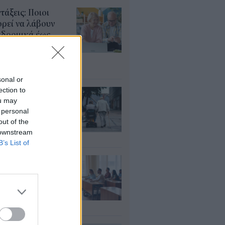
τάξεις: Ποιοι
ρεί να λάβουν
αδρομικά έως
000 ευρώ – Τι
πει να ελέγξουν
υγ 2026
sonal or
ection to
ΦΚΑ: Ποιοι
ou may
αιούνται
 personal
οσαύξηση έως 846
out of the
ρώ στη σύνταξη
 downstream
υγ 2026
B’s List of
αιδευτικοί: Αύριο
8) ξεκινούν οι
ήσεις για 5.017
ιμους διορισμούς
υγ 2026