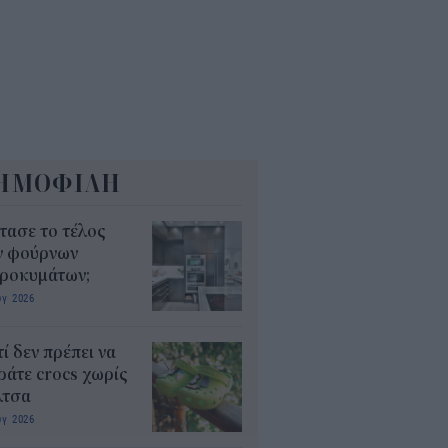
5
ΗΜΟΦΙΛΗ
τασε το τέλος
ν φούρνων
κροκυμάτων;
υγ 2026
τί δεν πρέπει να
άτε crocs χωρίς
λτσα
υγ 2026