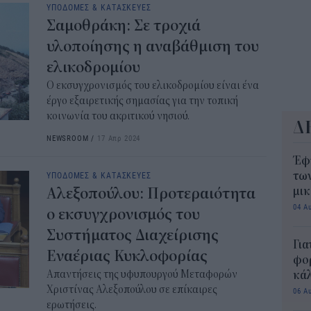
10:3
ΥΠΟΔΟΜΕΣ & ΚΑΤΑΣΚΕΥΕΣ
Σαμοθράκη: Σε τροχιά
υλοποίησης η αναβάθμιση του
ελικοδρομίου
Ο εκσυγχρονισμός του ελικοδρομίου είναι ένα
έργο εξαιρετικής σημασίας για την τοπική
κοινωνία του ακριτικού νησιού.
Δ
NEWSROOM
/
17 Απρ 2024
Έφ
ΥΠΟΔΟΜΕΣ & ΚΑΤΑΣΚΕΥΕΣ
τω
Αλεξοπούλου: Προτεραιότητα
μι
04 Α
ο εκσυγχρονισμός του
Συστήματος Διαχείρισης
Για
Εναέριας Κυκλοφορίας
φορ
Απαντήσεις της υφυπουργού Μεταφορών
κά
Χριστίνας Αλεξοπούλου σε επίκαιρες
06 Α
ερωτήσεις.