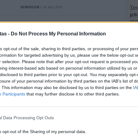
NEWSROOM
/
08 Απρ 2024
Συν
μπο
αν
ΔΙΕΘΝΗ
20.
Japan Airlines: Πρώην
tas -
Do Not Process My Personal Information
πρέ
αεροσυνοδός, η πρώτη
04 Α
to opt-out of the sale, sharing to third parties, or processing of your per
γυναίκα-πρόεδρος της
formation for targeted advertising by us, please use the below opt-out s
e-Ε
εταιρείας
r selection. Please note that after your opt-out request is processed y
δικ
Οι ιαπωνικές εταιρίες υφίστανται ολοένα και
eing interest-based ads based on personal information utilized by us or
πρ
μεγαλύτερη πίεση να ενισχύσουν τη
disclosed to third parties prior to your opt-out. You may separately opt-
ευ
διαφοροποίηση ως προς το φύλο και να
losure of your personal information by third parties on the IAB’s list of
04 Α
. This information may also be disclosed by us to third parties on the
IA
διαχειριστούν το μισθολογικό χάσμα μεταξύ
Participants
that may further disclose it to other third parties.
των φύλων
Εκπ
NEWSROOM
/
17 Ιαν 2024
(5/
αιτ
l Data Processing Opt Outs
μόν
ΔΙΕΘΝΗ
04 Α
Στα προ πανδημίας επίπεδα οι
o opt-out of the Sharing of my personal data.