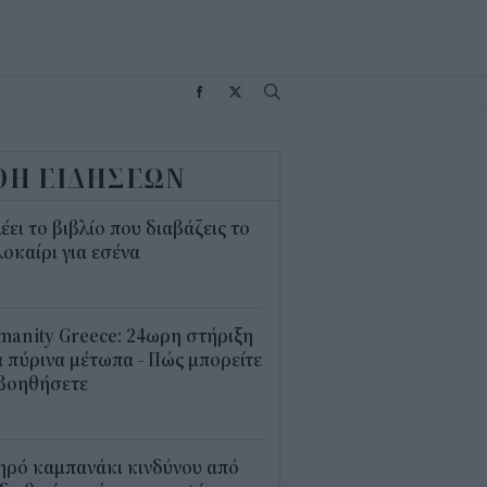
Σ
ΟΗ ΕΙΔΗΣΕΩΝ
λέει το βιβλίο που διαβάζεις το
οκαίρι για εσένα
3
anity Greece: 24ωρη στήριξη
 πύρινα μέτωπα - Πώς μπορείτε
 βοηθήσετε
5
ηρό καμπανάκι κινδύνου από