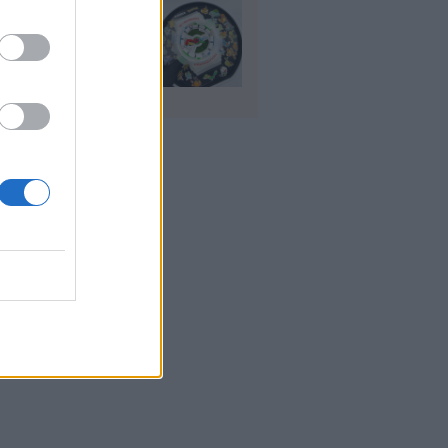
io: Το νέο G-
OCK Pokémon για
30 χρόνια του
nchise
υγ 2026