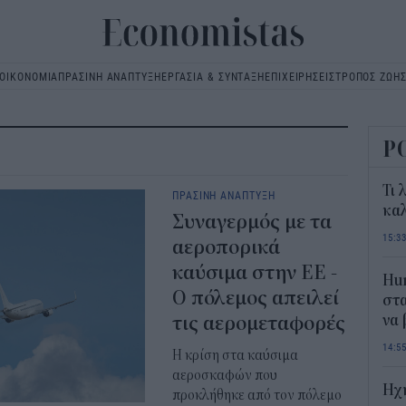
ΟΙΚΟΝΟΜΙΑ
ΠΡΑΣΙΝΗ ΑΝΑΠΤΥΞΗ
ΕΡΓΑΣΙΑ & ΣΥΝΤΑΞΗ
ΕΠΙΧΕΙΡΗΣΕΙΣ
ΤΡΟΠΟΣ ΖΩΗ
Main
navigation
Ρ
Τι 
ΠΡΑΣΙΝΗ ΑΝΑΠΤΥΞΗ
καλ
Συναγερμός με τα
15:3
αεροπορικά
καύσιμα στην ΕΕ -
Hum
Ο πόλεμος απειλεί
στα
τις αερομεταφορές
να
14:5
Η κρίση στα καύσιμα
αεροσκαφών που
Ηχ
προκλήθηκε από τον πόλεμο