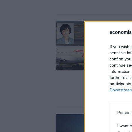
economis
If you wish 
sensitive in
confirm you
continue se
information 
further disc
participants
Downstream 
Persona
I want t