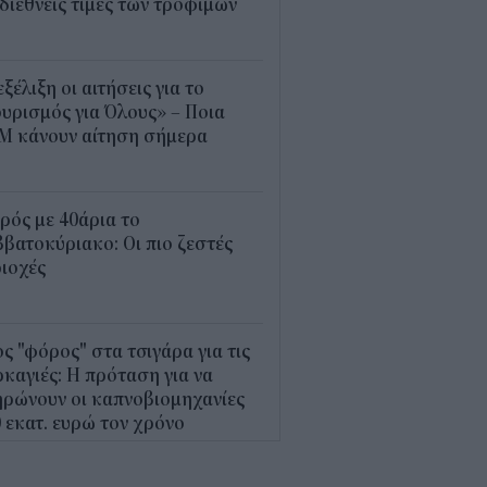
 διεθνείς τιμές των τροφίμων
5
εξέλιξη οι αιτήσεις για το
υρισμός για Όλους» – Ποια
Μ κάνουν αίτηση σήμερα
5
ρός με 40άρια το
βατοκύριακο: Οι πιο ζεστές
ιοχές
7
ς "φόρος" στα τσιγάρα για τις
καγιές: Η πρόταση για να
ρώνουν οι καπνοβιομηχανίες
 εκατ. ευρώ τον χρόνο
5