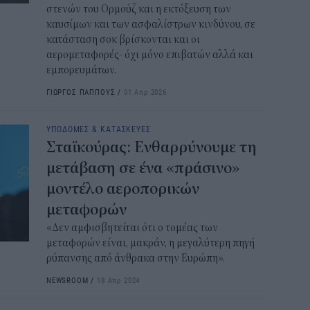
στενών του Ορμούζ και η εκτόξευση των
ΔΥΠ
καυσίμων και των ασφαλίστρων κινδύνου, σε
για
κατάσταση σοκ βρίσκονται και οι
δικ
αερομεταφορές- όχι μόνο επιβατών αλλά και
11:3
εμπορευμάτων.
ΓΙΩΡΓΟΣ ΠΑΠΠΟΥΣ
/
01 Απρ 2026
Ηλε
παρ
ΥΠΟΔΟΜΕΣ & ΚΑΤΑΣΚΕΥΕΣ
11:0
Σταϊκούρας: Ενθαρρύνουμε τη
Υπε
μετάβαση σε ένα «πράσινο»
Χωρ
μοντέλο αεροπορικών
αλλ
μεταφορών
επε
«Δεν αμφισβητείται ότι ο τομέας των
10:5
μεταφορών είναι, μακράν, η μεγαλύτερη πηγή
ρύπανσης από άνθρακα στην Ευρώπη».
Δημ
Οκτ
NEWSROOM
/
18 Απρ 2024
ανα