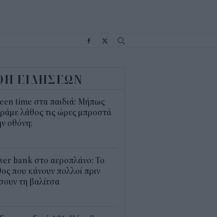
Σ
ΟΗ ΕΙΔΗΣΕΩΝ
een time στα παιδιά: Μήπως
ράμε λάθος τις ώρες μπροστά
ν οθόνη;
1
er bank στο αεροπλάνο: Το
ος που κάνουν πολλοί πριν
σουν τη βαλίτσα
2