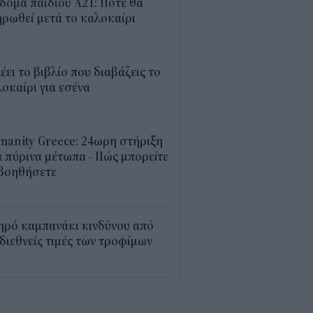
δομα παιδιού Α21: Πότε θα
ρωθεί μετά το καλοκαίρι
0
λέει το βιβλίο που διαβάζεις το
οκαίρι για εσένα
3
anity Greece: 24ωρη στήριξη
 πύρινα μέτωπα - Πώς μπορείτε
 βοηθήσετε
5
ηρό καμπανάκι κινδύνου από
 διεθνείς τιμές των τροφίμων
5
εξέλιξη οι αιτήσεις για το
υρισμός για Όλους» – Ποια