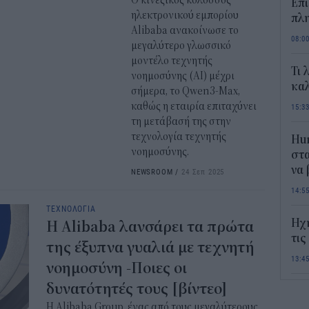
Ο κινεζικός κολοσσός
Επί
ηλεκτρονικού εμπορίου
πλη
Alibaba ανακοίνωσε το
08:0
μεγαλύτερο γλωσσικό
μοντέλο τεχνητής
Τι 
νοημοσύνης (ΑΙ) μέχρι
καλ
σήμερα, το Qwen3-Max,
καθώς η εταιρία επιταχύνει
15:3
τη μετάβασή της στην
τεχνολογία τεχνητής
Hum
νοημοσύνης.
στα
να
NEWSROOM
/
24 Σεπ 2025
14:5
ΤΕΧΝΟΛΟΓΙΑ
Ηχ
Η Alibaba λανσάρει τα πρώτα
τις
της έξυπνα γυαλιά με τεχνητή
13:4
νοημοσύνη -Ποιες οι
δυνατότητές τους [βίντεο]
Σε 
«Το
Η Alibaba Group, ένας από τους μεγαλύτερους