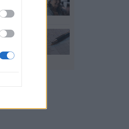
λάσιο ποσό τέλος
γούστου
υγ 2026
 «μαθηματικό»
πο για 27
ανίσεις με μόλις
έα ρούχα στη
λίτσα
υγ 2026