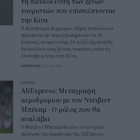
τη διευκόλυνση των ξένων
τουριστών που επισκέπτονται
την Κίνα
Η πλατφόρμα πληρωμών Alipay ανακοίνωσε
πρόσφατα την παροχή υπηρεσιών σε 16
γλώσσες, αναμένοντας ότι η εξέλιξη αυτή θα
διευκολύνει τους ξένους τουρίστες κατά τις
επισκέψεις τους στην Κίνα.
NEWSROOM
/
22 Αυγ 2024
STORIES
AliExpress: Μεταγραφή
αεροδρομίου με τον Ντέιβιντ
Μπέκαμ - Ο ρόλος που θα
αναλάβει
Ο Ντέιβιντ Μπέκαμ θα γίνει το κεντρικό
πρόσωπο της καμπάνιας της AliExpress.