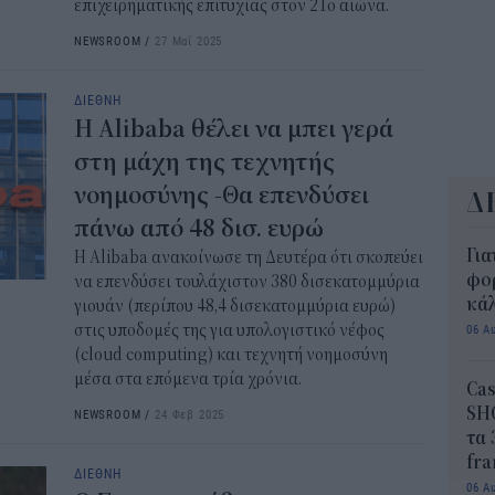
επιχειρηματικής επιτυχίας στον 21ο αιώνα.
NEWSROOM
/
27 Μαΐ 2025
ΔΙΕΘΝΗ
H Alibaba θέλει να μπει γερά
στη μάχη της τεχνητής
νοημοσύνης -Θα επενδύσει
Δ
πάνω από 48 δισ. ευρώ
Για
Η Alibaba ανακοίνωσε τη Δευτέρα ότι σκοπεύει
φορ
να επενδύσει τουλάχιστον 380 δισεκατομμύρια
κά
γιουάν (περίπου 48,4 δισεκατομμύρια ευρώ)
στις υποδομές της για υπολογιστικό νέφος
06 Α
(cloud computing) και τεχνητή νοημοσύνη
μέσα στα επόμενα τρία χρόνια.
Cas
SH
NEWSROOM
/
24 Φεβ 2025
τα 
fra
ΔΙΕΘΝΗ
06 Α