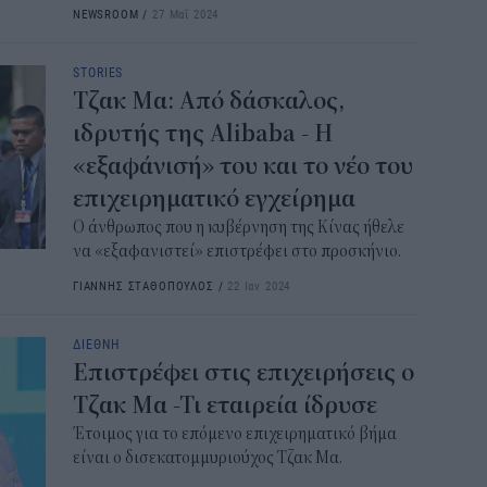
NEWSROOM
/
27 Μαΐ 2024
STORIES
Τζακ Μα: Από δάσκαλος,
ιδρυτής της Alibaba - Η
«εξαφάνισή» του και το νέο του
επιχειρηματικό εγχείρημα
Ο άνθρωπος που η κυβέρνηση της Κίνας ήθελε
να «εξαφανιστεί» επιστρέφει στο προσκήνιο.
ΓΙΑΝΝΗΣ ΣΤΑΘΟΠΟΥΛΟΣ
/
22 Ιαν 2024
ΔΙΕΘΝΗ
Επιστρέφει στις επιχειρήσεις ο
Τζακ Μα -Τι εταιρεία ίδρυσε
Έτοιμος για το επόμενο επιχειρηματικό βήμα
είναι ο δισεκατομμυριούχος Τζακ Μα.