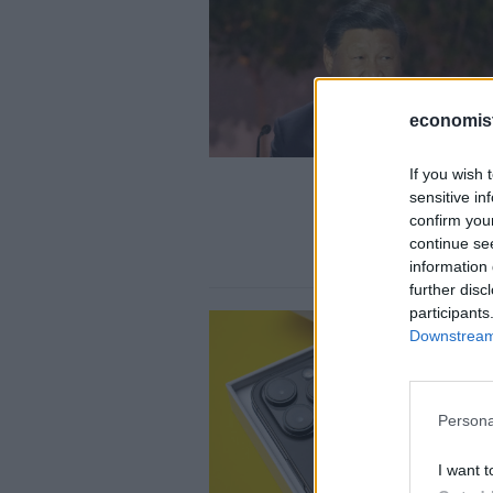
economis
If you wish 
sensitive in
confirm you
continue se
information 
further disc
participants
Downstream 
Persona
I want t