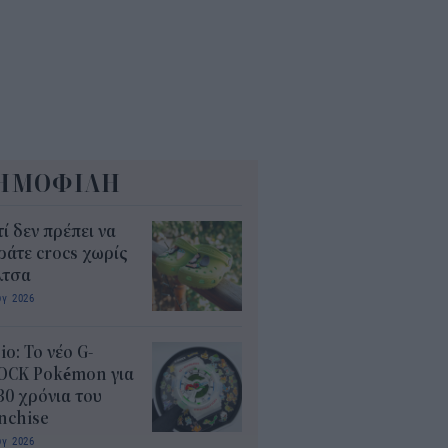
ΗΜΟΦΙΛΗ
τί δεν πρέπει να
άτε crocs χωρίς
λτσα
υγ 2026
io: Το νέο G-
OCK Pokémon για
30 χρόνια του
nchise
υγ 2026