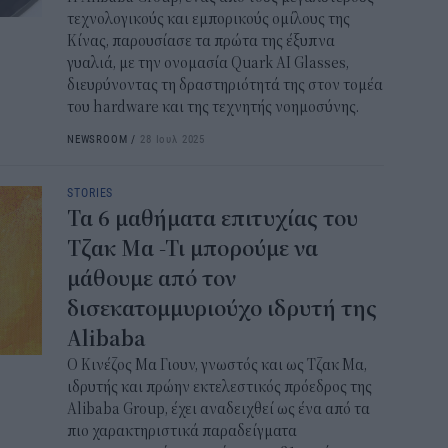
ΑΦ
τεχνολογικούς και εμπορικούς ομίλους της
Κίνας, παρουσίασε τα πρώτα της έξυπνα
13:1
γυαλιά, με την ονομασία Quark AI Glasses,
διευρύνοντας τη δραστηριότητά της στον τομέα
Και
του hardware και της τεχνητής νοημοσύνης.
Σαβ
περ
NEWSROOM
/
28 Ιουλ 2025
12:4
STORIES
Τα 6 μαθήματα επιτυχίας του
Νέο
πυρ
Τζακ Μα -Τι μπορούμε να
πλη
μάθουμε από τον
350
δισεκατομμυριούχο ιδρυτή της
12:1
Alibaba
ΔΥΠ
Ο Κινέζος Μα Γιουν, γνωστός και ως Τζακ Μα,
για
ιδρυτής και πρώην εκτελεστικός πρόεδρος της
δικ
Alibaba Group, έχει αναδειχθεί ως ένα από τα
πιο χαρακτηριστικά παραδείγματα
11:3