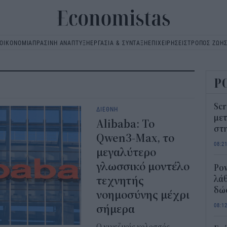
ΟΙΚΟΝΟΜΙΑ
ΠΡΑΣΙΝΗ ΑΝΑΠΤΥΞΗ
ΕΡΓΑΣΙΑ & ΣΥΝΤΑΞΗ
ΕΠΙΧΕΙΡΗΣΕΙΣ
ΤΡΟΠΟΣ ΖΩΗ
Main
navigation
Ρ
Scr
ΔΙΕΘΝΗ
μετ
Alibaba: Το
στη
Qwen3-Max, το
08:2
μεγαλύτερο
γλωσσικό μοντέλο
Pow
τεχνητής
λάθ
δώ
νοημοσύνης μέχρι
08:1
σήμερα