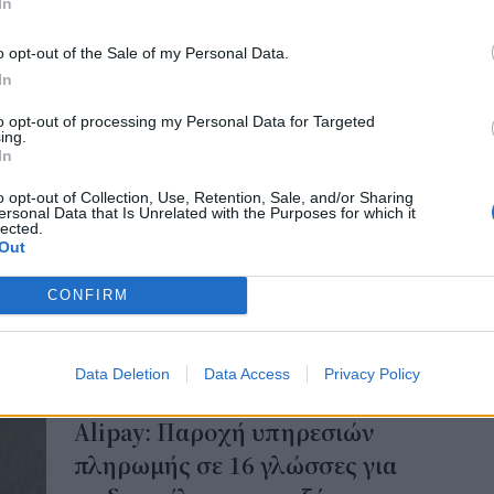
In
διπ
Αυ
o opt-out of the Sale of my Personal Data.
ΤΕΧΝΟΛΟΓΙΑ
07 Α
In
Alibaba: Παρουσίασε μοντέλο
τεχνητής νοημοσύνης για το
Το
to opt-out of processing my Personal Data for Targeted
ing.
κόλ
οποίο ισχυρίζεται πως
In
εμφ
υπερτερεί του DeepSeek-V3
ενν
o opt-out of Collection, Use, Retention, Sale, and/or Sharing
Η κινεζική τεχνολογική εταιρεία Alibaba
ersonal Data that Is Unrelated with the Purposes for which it
βα
lected.
παρουσίασε σήμερα μια νέα εκδοχή του
05 Α
Out
μοντέλου τεχνητής νοημοσύνης της Qwen 2.5,
για την οποία υποστηρίζει πως υπερτερεί του
CONFIRM
περίφημου DeepSeek-V3.
NEWSROOM
/
29 Ιαν 2025
Data Deletion
Data Access
Privacy Policy
ΔΙΕΘΝΗ
Alipay: Παροχή υπηρεσιών
πληρωμής σε 16 γλώσσες για