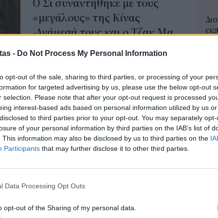
Ο Σι συναντήθηκε με τους
«μεγάλους» της Κίνας
Διο
εκπ
-Ανάμεσά τους και ο Τζακ Μα
Πότ
Ο Κινέζος πρόεδρος Σι Τζινπίνγκ συμμετείχε
ονό
tas -
Do Not Process My Personal Information
σήμερα σε συνέδριο με τους επικεφαλής των
πρέ
μεγαλύτερων κινεζικών ιδιωτικών εταιρειών,
οι 
to opt-out of the sale, sharing to third parties, or processing of your per
μεταξύ των οποίων ο Τζακ Μα του γίγαντα του
06 Α
formation for targeted advertising by us, please use the below opt-out s
διαδικτυακού εμπορίου Alibaba, μετέδωσαν
r selection. Please note that after your opt-out request is processed y
κρατικά μέσα ενημέρωσης.
ΑΣ
eing interest-based ads based on personal information utilized by us or
NEWSROOM
/
17 Φεβ 2025
Τελ
disclosed to third parties prior to your opt-out. You may separately opt-
losure of your personal information by third parties on the IAB’s list of
315
. This information may also be disclosed by us to third parties on the
IA
προ
ΤΕΧΝΟΛΟΓΙΑ
Participants
that may further disclose it to other third parties.
φορ
Το iPhone θα χρησιμοποιήσει
Δη
την Alibaba AI στην Κίνα
πρ
Την τεχνολογία AI της Alibaba Group Holding
05 Α
l Data Processing Opt Outs
Ltd. θα χρησιμοποιούν τα iPhones στην Κίνα.
Συν
NEWSROOM
/
13 Φεβ 2025
o opt-out of the Sharing of my personal data.
Ποι