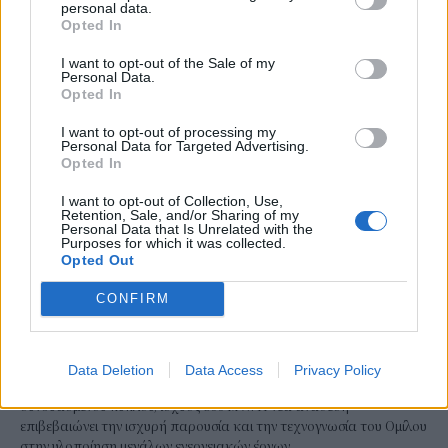
personal data.
Opted In
I want to opt-out of the Sale of my
Personal Data.
Opted In
I want to opt-out of processing my
Personal Data for Targeted Advertising.
Opted In
I want to opt-out of Collection, Use,
Retention, Sale, and/or Sharing of my
Personal Data that Is Unrelated with the
ΕΠΙΧΕΙΡΗΣΕΙΣ
Purposes for which it was collected.
Λάρισα Θερμοηλεκτρική: Στην ΑΒΑΞ η
Opted Out
κατασκευή του σταθμού ηλεκτροπαραγωγής
CONFIRM
800 MW
Την υπογραφή σύμβασης με τη Λάρισα Θερμοηλεκτρική
ανακοίνωσε ο Όμιλος ΑΒΑΞ, αναλαμβάνοντας τη μελέτη, την
Data Deletion
Data Access
Privacy Policy
κατασκευή και τη λειτουργία μονάδας ηλεκτροπαραγωγής
συνδυασμένου κύκλου, ισχύος 800 MW. Η νέα ανάθεση
επιβεβαιώνει την ισχυρή παρουσία και την τεχνογνωσία του Ομίλου
στην υλοποίηση μεγάλων ενεργειακών έργων.