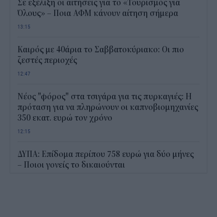
Σε εξέλιξη οι αιτήσεις για το «Τουρισμός για
Όλους» – Ποια ΑΦΜ κάνουν αίτηση σήμερα
13:15
Καιρός με 40άρια το Σαββατοκύριακο: Οι πιο
ζεστές περιοχές
12:47
Νέος "φόρος" στα τσιγάρα για τις πυρκαγιές: Η
πρόταση για να πληρώνουν οι καπνοβιομηχανίες
350 εκατ. ευρώ τον χρόνο
12:15
ΔΥΠΑ: Επίδομα περίπου 758 ευρώ για δύο μήνες
– Ποιοι γονείς το δικαιούνται
11:34
Ηλεκτρονικό "μάτι" σαρώνει τις παραλίες- Τι
έδειξαν οι έλεγχοι