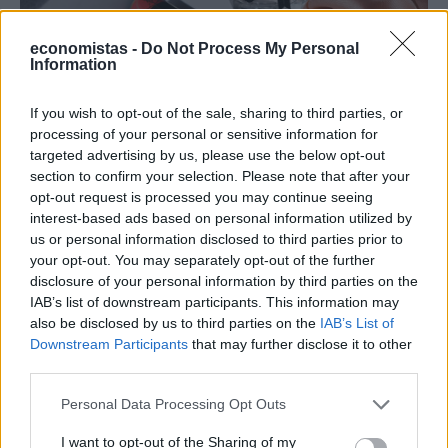
economistas -
Do Not Process My Personal
Information
If you wish to opt-out of the sale, sharing to third parties, or
processing of your personal or sensitive information for
targeted advertising by us, please use the below opt-out
section to confirm your selection. Please note that after your
ΕΠΙΧΕΙΡΗΣΕΙΣ
opt-out request is processed you may continue seeing
Τι είναι το «φαινόμενο του κραγιόν» στο
interest-based ads based on personal information utilized by
us or personal information disclosed to third parties prior to
οποίο πόνταρε η L’Oréal
your opt-out. You may separately opt-out of the further
Έχετε νιώσει ποτέ την ανάγκη να αγοράσετε κάτι μόνο και μόνο για
disclosure of your personal information by third parties on the
να αισθανθείτε καλύτερα; Αν ναι, δεν είστε οι μόνοι. Το «φαινόμενο
IAB’s list of downstream participants. This information may
του κραγιόν» περιγράφει ακριβώς αυτή την τάση των
also be disclosed by us to third parties on the
IAB’s List of
καταναλωτών να στρέφονται σε μικρές και σχετικά προσιτές
Downstream Participants
that may further disclose it to other
αγορές, όπως τα καλλυντικά, σε περιόδους έντονης οικονομικής ή
third parties.
ψυχολογικής πίεσης.
NEWSROOM
/
05 Αυγ 2026
Personal Data Processing Opt Outs
I want to opt-out of the Sharing of my