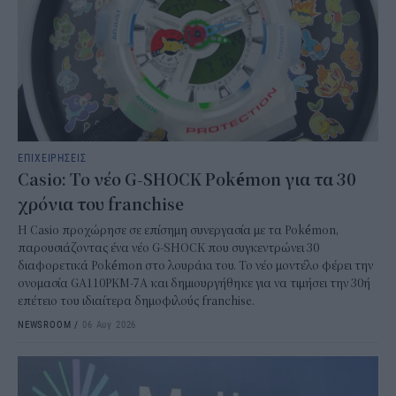
ΕΠΙΧΕΙΡΗΣΕΙΣ
Casio: Το νέο G-SHOCK Pokémon για τα 30
χρόνια του franchise
Η Casio προχώρησε σε επίσημη συνεργασία με τα Pokémon,
παρουσιάζοντας ένα νέο G-SHOCK που συγκεντρώνει 30
διαφορετικά Pokémon στο λουράκι του. Το νέο μοντέλο φέρει την
ονομασία GA110PKM-7A και δημιουργήθηκε για να τιμήσει την 30ή
επέτειο του ιδιαίτερα δημοφιλούς franchise.
NEWSROOM
/
06 Αυγ 2026