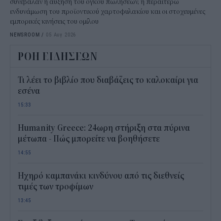
συνέβαλαν η αύξηση του όγκου πωλήσεων, η περαιτέρω
ενδυνάμωση του προϊοντικού χαρτοφυλακίου και οι στοχευμένες
εμπορικές κινήσεις του ομίλου
NEWSROOM
/
05 Αυγ 2026
ΡΟΗ ΕΙΔΗΣΕΩΝ
Τι λέει το βιβλίο που διαβάζεις το καλοκαίρι για
εσένα
15:33
Humanity Greece: 24ωρη στήριξη στα πύρινα
μέτωπα - Πώς μπορείτε να βοηθήσετε
14:55
Ηχηρό καμπανάκι κινδύνου από τις διεθνείς
τιμές των τροφίμων
13:45