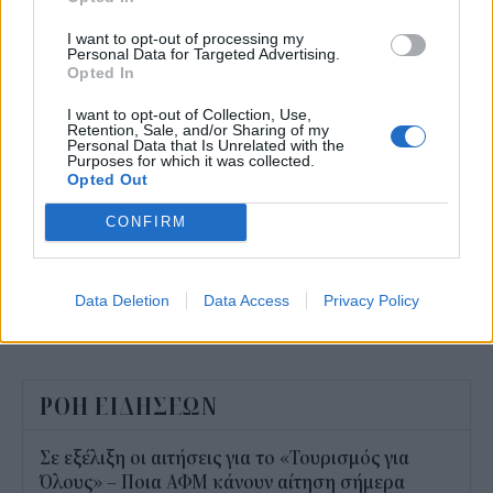
I want to opt-out of processing my
Personal Data for Targeted Advertising.
Opted In
I want to opt-out of Collection, Use,
Retention, Sale, and/or Sharing of my
Personal Data that Is Unrelated with the
Purposes for which it was collected.
Opted Out
ΕΠΙΧΕΙΡΗΣΕΙΣ
Οκτώ ζητήματα για τη διαφήμιση στην
CONFIRM
ψηφιακή εποχή
Data Deletion
Data Access
Privacy Policy
NEWSROOM
/
16 Απρ 2019
ΡΟΗ ΕΙΔΗΣΕΩΝ
Σε εξέλιξη οι αιτήσεις για το «Τουρισμός για
Όλους» – Ποια ΑΦΜ κάνουν αίτηση σήμερα