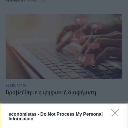
NEWSROOM
/
06 Νοε 2019
ΤΕΧΝΟΛΟΓΙΑ
Βραβεύθηκε η ψηφιακή διαφήμιση
NEWSROOM
/
21 Ιουν 2019
economistas -
Do Not Process My Personal
Information