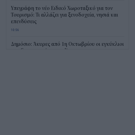
Υπεγράφη το νέο Ειδικό Χωροταξικό για τον
Τουρισμό: Τι αλλάζει για ξενοδοχεία, νησιά και
επενδύσεις
10:56
Δημόσιο: Άκυρες από 1η Οκτωβρίου οι εγκύκλιοι
που δεν αναρτώνται online
10:35
ΕΦΚΑ και ΟΠΕΚΑ: Ποιες δύο σημαντικές
πληρωμές γίνονται σήμερα (7/8)
10:17
Πλοίο με καθυστέρηση τον Δεκαπενταύγουστο:
Πότε παίρνεις πίσω χρήματα
09:45
Συντάξεις χηρείας: Ποιοι θα δουν διπλάσιο ποσό