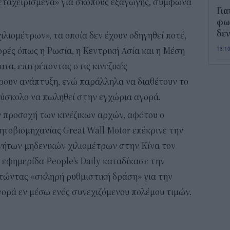
εταχειρισμένα» για σκοπούς εξαγωγής, σύμφωνα
Για
φως
δεν
ιλιομέτρων», τα οποία δεν έχουν οδηγηθεί ποτέ,
13:1
ρές όπως η Ρωσία, η Κεντρική Ασία και η Μέση
τα, επιτρέποντας στις κινεζικές
Τι 
ρουν ανάπτυξη, ενώ παράλληλα να διαθέτουν το
διά
επ
δύσκολο να πωληθεί στην εγχώρια αγορά.
12:2
 προσοχή των κινέζικων αρχών, αφότου ο
νητοβιομηχανίας Great Wall Motor επέκρινε την
Παι
ήτων μηδενικών χιλιομέτρων στην Κίνα τον
202
προ
 η εφημερίδα People's Daily καταδίκασε την
vo
τώντας «σκληρή ρυθμιστική δράση» για την
11:5
ορά εν μέσω ενός συνεχιζόμενου πολέμου τιμών.
Χα
Έρ