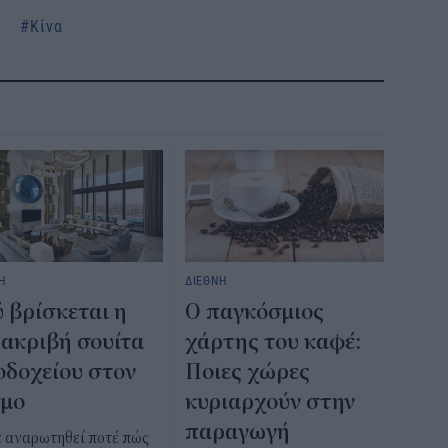
α
Κίνα
Η
ΔΙΕΘΝΗ
 βρίσκεται η
Ο παγκόσμιος
 ακριβή σουίτα
χάρτης του καφέ:
οδοχείου στον
Ποιες χώρες
σμο
κυριαρχούν στην
παραγωγή
ε αναρωτηθεί ποτέ πώς