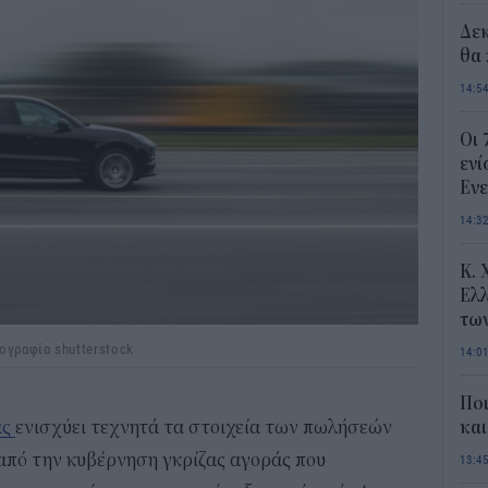
Δε
θα 
14:5
Οι 
ενί
Ενε
14:3
Κ. 
Ελλ
τω
ογραφία shutterstock
14:0
Ποι
ας
ενισχύει τεχνητά τα στοιχεία των πωλήσεών
και
από την κυβέρνηση γκρίζας αγοράς που
13:4