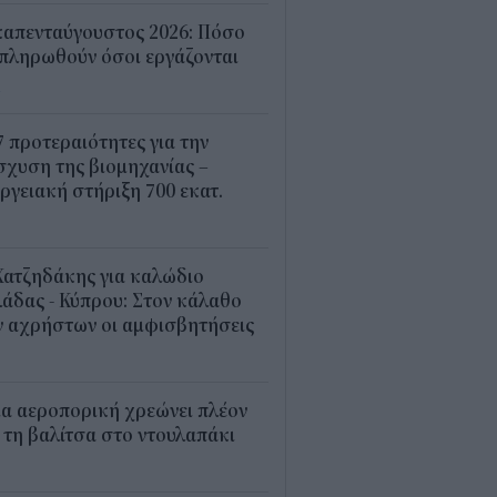
καπενταύγουστος 2026: Πόσο
πληρωθούν όσοι εργάζονται
4
7 προτεραιότητες για την
σχυση της βιομηχανίας –
ργειακή στήριξη 700 εκατ.
2
Χατζηδάκης για καλώδιο
άδας - Κύπρου: Στον κάλαθο
ν αχρήστων οι αμφισβητήσεις
1
α αεροπορική χρεώνει πλέον
 τη βαλίτσα στο ντουλαπάκι
5