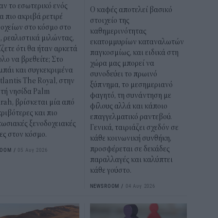
αν το εσωτερικό ενός
Ο καφές αποτελεί βασικό
α πιο ακριβά ρετιρέ
στοιχείο της
οχείων στο κόσμο στο
καθημερινότητας
, ρεαλιστικά μιλώντας,
εκατομμυρίων καταναλωτών
ζετε ότι θα ήταν αρκετά
παγκοσμίως, και ειδικά στη
λο να βρεθείτε; Στο
χώρα μας μπορεί να
μπάι και συγκεκριμένα
συνοδεύει το πρωινό
tlantis The Royal, στην
ξύπνημα, το μεσημεριανό
ητή νησίδα Palm
φαγητό, τη συνάντηση με
rah, βρίσκεται μία από
φίλους αλλά και κάποιο
κριβότερες και πιο
επαγγελματικό ραντεβού.
πωσιακές ξενοδοχειακές
Γενικά, ταιριάζει σχεδόν σε
ες στον κόσμο.
κάθε κοινωνική συνθήκη,
προσφέρεται σε δεκάδες
ROOM
/
05 Αυγ 2026
παραλλαγές και καλύπτει
κάθε γούστο.
NEWSROOM
/
04 Αυγ 2026