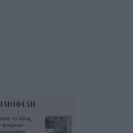
ώτα ολοκληρωμένα ψηφιακά
γαλεία στην Ευρώπη
7
ΕΚΕΠΕ: Άνοιξε η πλατφόρμα
 ΑΑΔΕ για ενισχύσεις de
imis ύψους 24,6 εκατ.
8
ΗΜΟΦΙΛΗ
τασε το τέλος
ν φούρνων
κροκυμάτων;