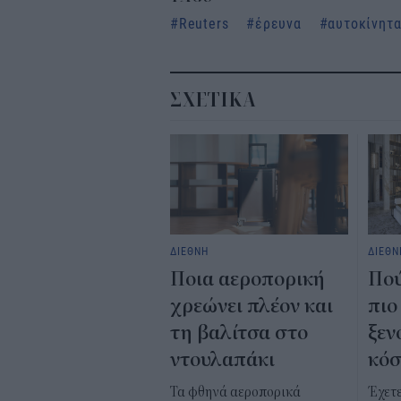
Reuters
έρευνα
αυτοκίνητ
ΣΧΕΤΙΚΑ
ΔΙΕΘΝΗ
ΔΙΕΘΝ
Ποια αεροπορική
Πού
χρεώνει πλέον και
πιο
τη βαλίτσα στο
ξεν
ντουλαπάκι
κό
Τα φθηνά αεροπορικά
Έχετ