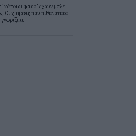
τί κάποιοι φακοί έχουν μπλε
; Οι χρήσεις που πιθανότατα
 γνωρίζατε
0
παθαίνει ο εγκέφαλος στο
στημα και γιατί ανησυχούν οι
ιστήμονες
5
δικοί σταθμοί ΕΣΠΑ 2026 -
7: Πότε αναμένονται τα
σωρινά αποτελέσματα για τα
ucher
0
ρδαλιάς: Με το Παρατηρητήριο
γων αποκτούμε ένα από τα