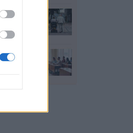
ΦΚΑ: Ποιοι
αιούνται
οσαύξηση έως 846
ρώ στη σύνταξη
υγ 2026
αιδευτικοί: Αύριο
8) ξεκινούν οι
ήσεις για 5.017
ιμους διορισμούς
υγ 2026