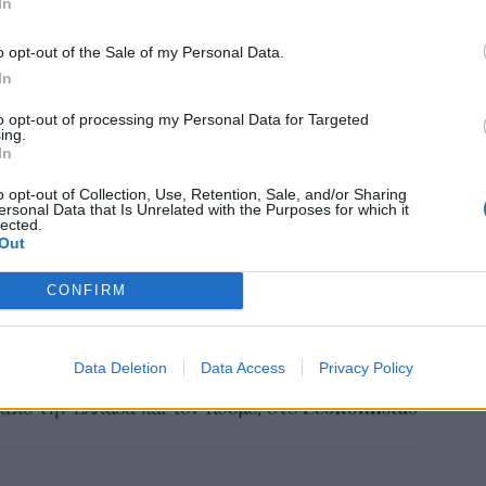
In
τα έσοδα.
e-Ε
ς αυτοδιοικήσεις να επιτύχουν τους στόχους
o opt-out of the Sale of my Personal Data.
δικ
έσει το Πεκίνο. Δεδομένου ότι οι εξαγωγικές
In
πρ
κάθε αυτοκίνητο, η αξία συναλλαγής διπλασιάζεται
ευ
to opt-out of processing my Personal Data for Targeted
ing.
04 Α
σεις καινούργιων ή μεταχειρισμένων αυτοκινήτων,
In
τικά στοιχεία του ΑΕΠ.
Εκπ
o opt-out of Collection, Use, Retention, Sale, and/or Sharing
ersonal Data that Is Unrelated with the Purposes for which it
 αυτοκινητοβιομηχανία της Κίνας, η μεγαλύτερη
(5/
lected.
αιτ
αγωγή να υπερβαίνει τη ζήτηση, τροφοδοτώντας
Out
μόν
ο τιμών και προκαλώντας κατηγορίες για
04 Α
CONFIRM
ηχανία στις διεθνείς αγορές.
Data Deletion
Data Access
Privacy Policy
το
Google News
και μάθετε πρώτοι όλες τις ειδήσεις
από την Ελλάδα και τον Κόσμο, στο