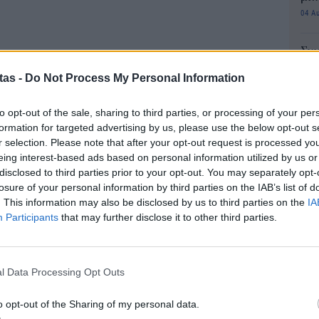
04 Α
Συν
μπο
tas -
Do Not Process My Personal Information
αν
ν οχημάτων αντιμετωπίζουν κριτική, η εξαγωγή
20.
δενικών χιλιομέτρων ενθαρρύνεται ενεργά από
to opt-out of the sale, sharing to third parties, or processing of your per
πρέ
 όλη την Κίνα. Το Reuters ισχυρίζεται ότι
formation for targeted advertising by us, please use the below opt-out s
04 Α
r selection. Please note that after your opt-out request is processed y
ς, συμπεριλαμβανομένων μεγάλων κόμβων
eing interest-based ads based on personal information utilized by us or
Πώς
 και η Σετσουάν, που έχουν τεκμηριώσει δημόσια
disclosed to third parties prior to your opt-out. You may separately opt-
μπα
losure of your personal information by third parties on the IAB’s list of
ν πρακτική.
χρη
. This information may also be disclosed by us to third parties on the
IA
κιν
αγορά αυτοκινήτων απευθείας από τους
Participants
that may further disclose it to other third parties.
03 Α
πους από τους εξαγωγείς, καθώς αυτά φεύγουν
Τα οχήματα καταχωρούνται με κινεζικές πινακίδες
Συν
l Data Processing Opt Outs
αλλ
αμέσως ως μεταχειρισμένα για εξαγωγή. Αυτό
φαν
αυτοκινήτων να καταγράφουν τα αυτοκίνητα ως
o opt-out of the Sharing of my personal data.
03 Α