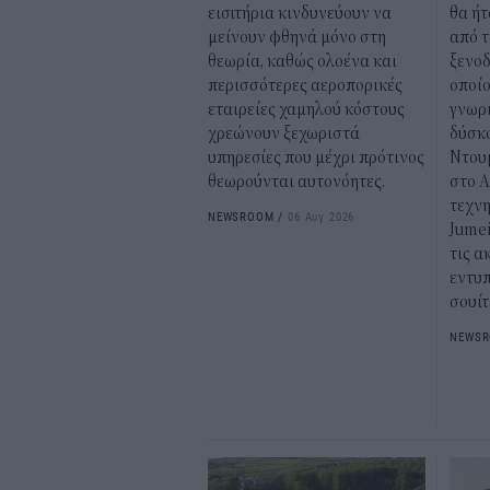
εισιτήρια κινδυνεύουν να
θα ήτ
μείνουν φθηνά μόνο στη
από τ
θεωρία, καθώς ολοένα και
ξενοδ
περισσότερες αεροπορικές
οποίο
εταιρείες χαμηλού κόστους
γνωρί
χρεώνουν ξεχωριστά
δύσκο
υπηρεσίες που μέχρι πρότινος
Ντου
θεωρούνται αυτονόητες.
στο A
τεχν
NEWSROOM
/
06 Αυγ 2026
Jumei
τις α
εντυ
σουίτ
NEWS