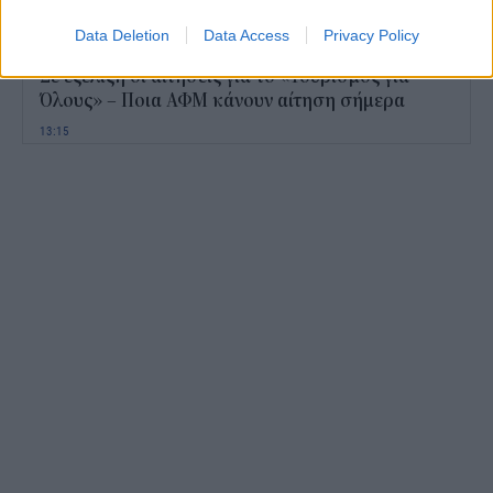
13:45
Data Deletion
Data Access
Privacy Policy
Σε εξέλιξη οι αιτήσεις για το «Τουρισμός για
Όλους» – Ποια ΑΦΜ κάνουν αίτηση σήμερα
13:15
Καιρός με 40άρια το Σαββατοκύριακο: Οι πιο
ζεστές περιοχές
12:47
Νέος "φόρος" στα τσιγάρα για τις πυρκαγιές: Η
πρόταση για να πληρώνουν οι καπνοβιομηχανίες
350 εκατ. ευρώ τον χρόνο
12:15
ΔΥΠΑ: Επίδομα περίπου 758 ευρώ για δύο μήνες
– Ποιοι γονείς το δικαιούνται
11:34