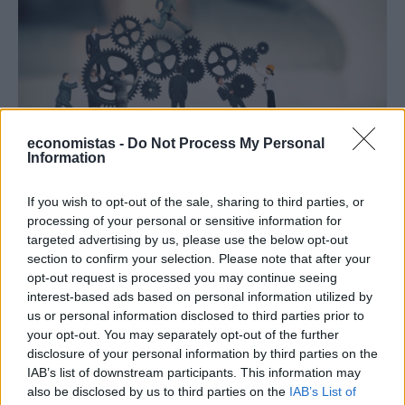
economistas -
Do Not Process My Personal
EL PROFESOR
Information
El Profesor: Η νέα στήλη του Economistas
If you wish to opt-out of the sale, sharing to third parties, or
processing of your personal or sensitive information for
EL PROFESOR
/
20 Μαΐ 2019
targeted advertising by us, please use the below opt-out
section to confirm your selection. Please note that after your
opt-out request is processed you may continue seeing
interest-based ads based on personal information utilized by
ΡΟΗ ΕΙΔΗΣΕΩΝ
us or personal information disclosed to third parties prior to
your opt-out. You may separately opt-out of the further
Screen time στα παιδιά: Μήπως μετράμε λάθος
disclosure of your personal information by third parties on the
τις ώρες μπροστά στην οθόνη;
IAB’s list of downstream participants. This information may
08:21
also be disclosed by us to third parties on the
IAB’s List of