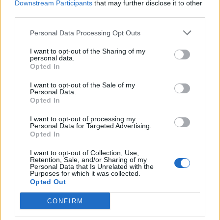
Downstream Participants
that may further disclose it to other
third parties.
Power bank στο αεροπλάνο: Το λάθος που
κάνουν πολλοί πριν δώσουν τη βαλίτσα
Personal Data Processing Opt Outs
08:12
I want to opt-out of the Sharing of my
personal data.
Επίδομα παιδιού Α21: Πότε θα πληρωθεί μετά το
Opted In
καλοκαίρι
I want to opt-out of the Sale of my
08:00
Personal Data.
Opted In
Τι λέει το βιβλίο που διαβάζεις το καλοκαίρι για
I want to opt-out of processing my
εσένα
Personal Data for Targeted Advertising.
Opted In
15:33
I want to opt-out of Collection, Use,
Humanity Greece: 24ωρη στήριξη στα πύρινα
Retention, Sale, and/or Sharing of my
Personal Data that Is Unrelated with the
μέτωπα - Πώς μπορείτε να βοηθήσετε
Purposes for which it was collected.
Opted Out
14:55
CONFIRM
Ηχηρό καμπανάκι κινδύνου από τις διεθνείς
τιμές των τροφίμων