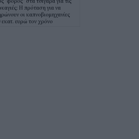
ς "φόρος" στα τσιγάρα για τις
καγιές: Η πρόταση για να
ρώνουν οι καπνοβιομηχανίες
 εκατ. ευρώ τον χρόνο
5
Α: Επίδομα περίπου 758 ευρώ
 δύο μήνες – Ποιοι γονείς το
αιούνται
4
κτρονικό "μάτι" σαρώνει τις
αλίες- Τι έδειξαν οι έλεγχοι
9
γράφη το νέο Ειδικό
οταξικό για τον Τουρισμό: Τι
άζει για ξενοδοχεία, νησιά και
νδύσεις