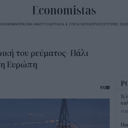
ΟΙΚΟΝΟΜΙΑ
ΠΡΑΣΙΝΗ ΑΝΑΠΤΥΞΗ
ΕΡΓΑΣΙΑ & ΣΥΝΤΑΞΗ
ΕΠΙΧΕΙΡΗΣΕΙΣ
ΤΡΟΠΟΣ ΖΩΗ
Main
navigation
ική του ρεύματος- Πάλι
 η Ευρώπη
Ρ
Τι 
καλ
15:3
Hum