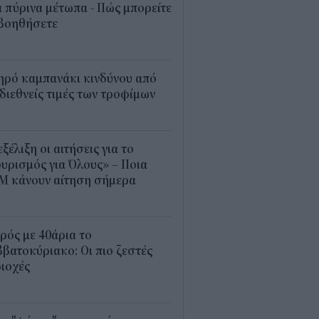
 πύρινα μέτωπα - Πώς μπορείτε
 βοηθήσετε
5
ηρό καμπανάκι κινδύνου από
 διεθνείς τιμές των τροφίμων
5
εξέλιξη οι αιτήσεις για το
υρισμός για Όλους» – Ποια
Μ κάνουν αίτηση σήμερα
5
ρός με 40άρια το
βατοκύριακο: Οι πιο ζεστές
ιοχές
7