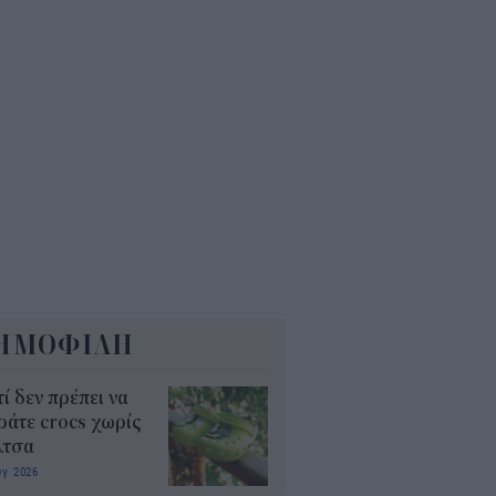
6
όσιο: Άκυρες από 1η
ωβρίου οι εγκύκλιοι που δεν
ρτώνται online
5
ΗΜΟΦΙΛΗ
τί δεν πρέπει να
άτε crocs χωρίς
λτσα
υγ 2026