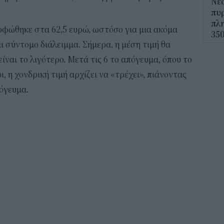
Νέο
πυρ
πλη
ορφώθηκε στα 62,5 ευρώ, ωστόσο για μια ακόμα
350
ι σύντομο διάλειμμα. Σήμερα, η μέση τιμή θα
12:1
ίναι το λιγότερο. Μετά τις 6 το απόγευμα, όπου το
ΔΥΠ
, η χονδρική τιμή αρχίζει να «τρέχει», πιάνοντας
για
πόγευμα.
δικ
11:3
Ηλε
παρ
11:0
Υπε
Χωρ
αλλ
επε