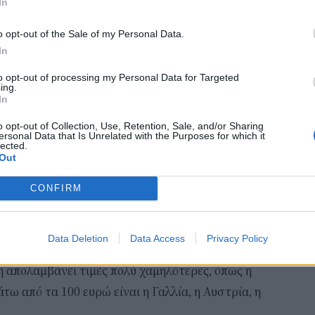
In
Δη
πρ
o opt-out of the Sale of my Personal Data.
05 Α
In
Συν
to opt-out of processing my Personal Data for Targeted
Ποι
ing.
In
διπ
Αυ
o opt-out of Collection, Use, Retention, Sale, and/or Sharing
07 Α
ersonal Data that Is Unrelated with the Purposes for which it
lected.
Out
Το
κόλ
CONFIRM
εμφ
ενν
ηματίζει, είναι ότι για μια ακόμα φορά η Ευρώπη
βα
Data Deletion
Data Access
Privacy Policy
05 Α
Έτσι, την ώρα που η Ν.Α. Ευρώπη βιώνει τιμές
η απολαμβάνει τιμές πολύ χαμηλότερες, όπως η
άτω από τα 100 ευρώ είναι η Γαλλία, η Αυστρία, η