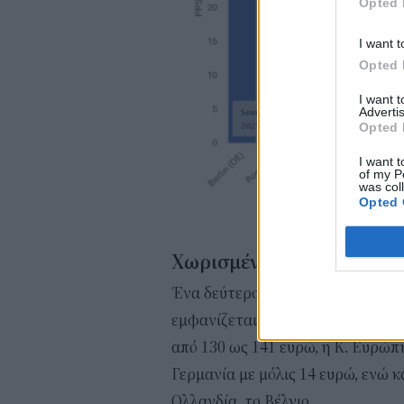
Opted 
I want t
Opted 
I want 
Advertis
Opted 
I want t
of my P
was col
Opted 
Χωρισμένη η Ευρώπη
Ένα δεύτερο, που πρέπει να προβλ
εμφανίζεται χωρισμένη στα δύο. 
από 130 ως 141 ευρώ, η Κ. Ευρώπ
Γερμανία με μόλις 14 ευρώ, ενώ κ
Ολλανδία, το Βέλγιο.