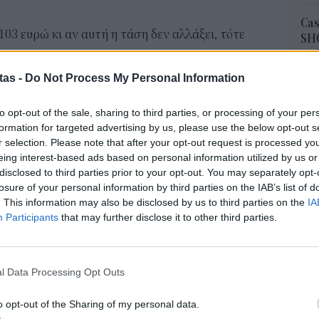
Cas
3 ευρώ κι αν αυτή η τάση δεν αλλάξει, τότε
SH
τα 
 θα συγκρατήσουν οι πάροχοι τα τιμολόγια,
fra
tas -
Do Not Process My Personal Information
06 Α
τοιχεία του ΗΕΡΙ, η Ελλάδα έχει «τσιμπημένα»
to opt-out of the sale, sharing to third parties, or processing of your per
Διο
ακρίβεια, η μέση τιμή με ΦΠΑ, «μεταφρασμένη» σε
formation for targeted advertising by us, please use the below opt-out s
εκπ
r selection. Please note that after your opt-out request is processed y
ιαμορφώνεται στα 27,80 λεπτά ανά κιλοβατώρα,
Πότ
eing interest-based ads based on personal information utilized by us or
αϊκό όρο των 26,02 λεπτών.
ονό
disclosed to third parties prior to your opt-out. You may separately opt-
πρέ
losure of your personal information by third parties on the IAB’s list of
οι 
. This information may also be disclosed by us to third parties on the
IA
06 Α
Participants
that may further disclose it to other third parties.
ΑΣ
Τελ
l Data Processing Opt Outs
315
προ
o opt-out of the Sharing of my personal data.
φορ