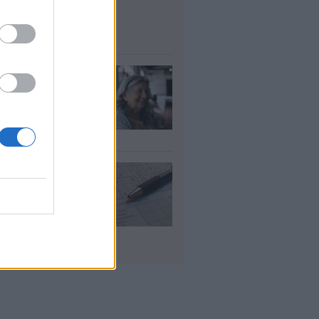
μοσίου ζητούν
οσωπικό
υγ 2026
τάξεις χηρείας:
οι θα δουν
λάσιο ποσό τέλος
γούστου
υγ 2026
 «μαθηματικό»
πο για 27
ανίσεις με μόλις
έα ρούχα στη
λίτσα
υγ 2026