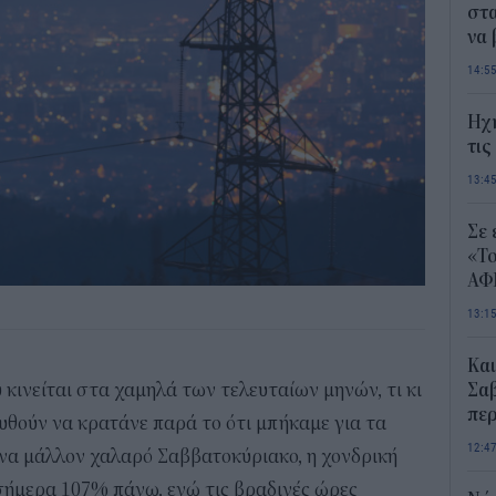
στα
να
14:5
Ηχ
τις
13:4
Σε 
«Το
ΑΦ
13:1
Και
υ κινείται στα χαμηλά των τελευταίων μηνών, τι κι
Σαβ
περ
υθούν να κρατάνε παρά το ότι μπήκαμε για τα
12:4
να μάλλον χαλαρό Σαββατοκύριακο, η χονδρική
σήμερα 107% πάνω, ενώ τις βραδινές ώρες