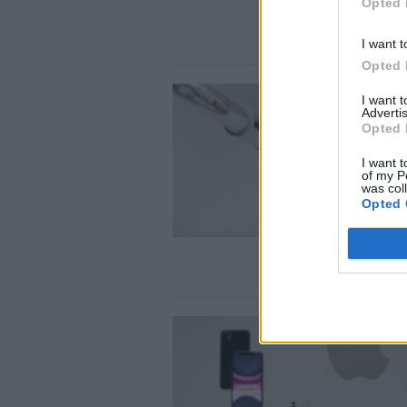
Opted 
I want t
Opted 
I want 
Advertis
Opted 
I want t
of my P
was col
Opted 