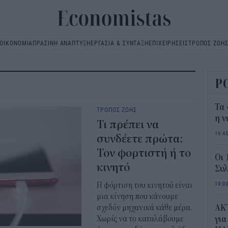
ΟΙΚΟΝΟΜΙΑ
ΠΡΑΣΙΝΗ ΑΝΑΠΤΥΞΗ
ΕΡΓΑΣΙΑ & ΣΥΝΤΑΞΗ
ΕΠΙΧΕΙΡΗΣΕΙΣ
ΤΡΟΠΟΣ ΖΩΗ
Main
navigation
Ρ
Τα 
ΤΡΟΠΟΣ ΖΩΗΣ
η ν
Τι πρέπει να
19:4
συνδέετε πρώτα:
Τον φορτιστή ή το
Οι 
κινητό
Συλ
19:0
Η φόρτιση του κινητού είναι
μια κίνηση που κάνουμε
σχεδόν μηχανικά κάθε μέρα.
AKT
Χωρίς να το καταλάβουμε
για