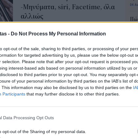
04 Α
-Μηνύματα, siri, Facetime, όλα
αλλιώς
Πώς
Η Apple παρουσίασε τη Δευτέρα την τελευταία
μπα
έκδοση του λογισμικού για τα iPhone, το iOS 14.
χρη
tas -
Do Not Process My Personal Information
κιν
NEWSROOM
/
24 Ιουν 2020
03 Α
to opt-out of the sale, sharing to third parties, or processing of your per
formation for targeted advertising by us, please use the below opt-out s
ΚΟΙΝΩΝΙΑ
e-Ε
r selection. Please note that after your opt-out request is processed y
Ιατρικές συνταγές μέσω
δικ
eing interest-based ads based on personal information utilized by us or
κινητού -Δοκιμαστική
πρ
disclosed to third parties prior to your opt-out. You may separately opt-
losure of your personal information by third parties on the IAB’s list of
ευ
λειτουργία για την άυλη
. This information may also be disclosed by us to third parties on the
IA
04 Α
συνταγογράφηση
Participants
that may further disclose it to other third parties.
Τη δυνατότητα να λαμβάνουν τις ιατρικές τους
Συν
συνταγές στο κινητό τους, χωρίς να χρειάζεται
αλλ
να τις προσκομίζουν τυπωμένες στον
φαν
l Data Processing Opt Outs
φαρμακοποιό έχουν από σήμερα οι πολίτες,
03 Α
καθώς τίθεται σε δοκιμαστική λειτουργία η
o opt-out of the Sharing of my personal data.
εφαρμογή για την άυλη συνταγογράφηση μέσω