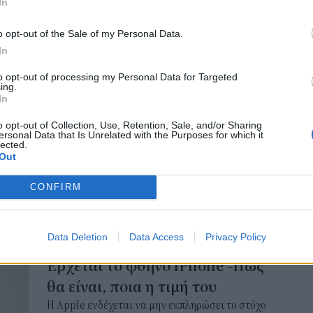
In
Εκπ
του gov.gr.
(5/
NEWSROOM
/
28 Μαρ 2020
o opt-out of the Sale of my Personal Data.
αιτ
In
μόν
04 Α
ΤΕΧΝΟΛΟΓΙΑ
to opt-out of processing my Personal Data for Targeted
Πώς θα φτιάξετε ένα κινητό
ing.
In
που έπεσε στο νερό
o opt-out of Collection, Use, Retention, Sale, and/or Sharing
Βράχηκε το κινητό σας; Δεν είστε οι μόνοι. Εχει
ersonal Data that Is Unrelated with the Purposes for which it
συμβεί σχεδόν σε όλους. Ναι, είναι αρκετοί
lected.
Out
εκείνοι που έχουν δει το κινητό του να...
πνίγεται στο νερό και με απελπισία, στη
CONFIRM
συνέχεια προσπαθούν να το σώσουν.
NEWSROOM
/
29 Φεβ 2020
Data Deletion
Data Access
Privacy Policy
ΤΕΧΝΟΛΟΓΙΑ
Ερχεται το φθηνό iPhone -Πώς
θα είναι, ποια η τιμή του
Η Apple ενδέχεται να μην εκπληρώσει το στόχο