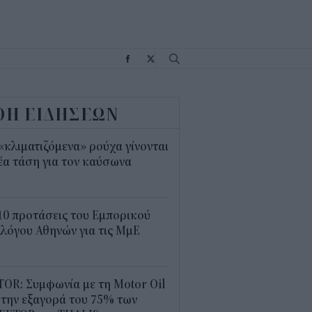
Σ
ΟΗ ΕΙΔΗΣΕΩΝ
«κλιματιζόμενα» ρούχα γίνονται
έα τάση για τον καύσωνα
5
10 προτάσεις του Εμπορικού
λόγου Αθηνών για τις ΜμΕ
0
OR: Συμφωνία με τη Motor Oil
 την εξαγορά του 75% των