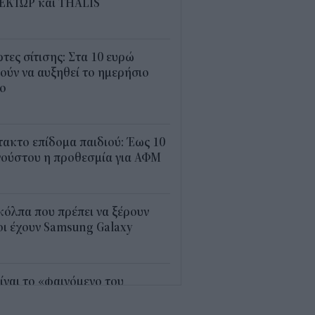
ΕΚΤΩΡ και THALIS
5
τες σίτισης: Στα 10 ευρώ
ούν να αυξηθεί το ημερήσιο
ιο
3
ακτο επίδομα παιδιού: Έως 10
γούστου η προθεσμία για ΑΦΜ
3
κόλπα που πρέπει να ξέρουν
ι έχουν Samsung Galaxy
5
είναι το «φαινόμενο του
γιόν» στο οποίο πόνταρε η
réal