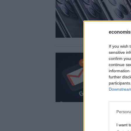
economis
If you wish 
sensitive in
confirm you
continue se
information 
further disc
participants
Downstream 
Persona
I want t