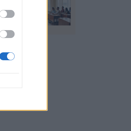
αιδευτικοί: Αύριο
8) ξεκινούν οι
ήσεις για 5.017
ιμους διορισμούς
υγ 2026