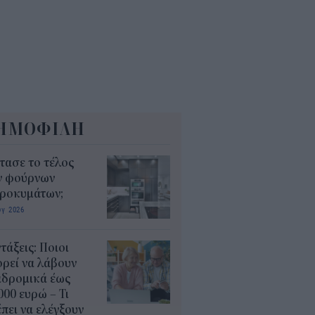
ΗΜΟΦΙΛΗ
τασε το τέλος
ν φούρνων
κροκυμάτων;
υγ 2026
τάξεις: Ποιοι
ρεί να λάβουν
αδρομικά έως
000 ευρώ – Τι
πει να ελέγξουν