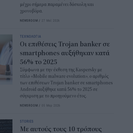
μέχρι σήμερα παραμένει δύσκολη και
16:0
χρονοβόρα.
NEWSROOM
/
27 Μαΐ 2026
Το 
εμφ
στη
ΤΕΧΝΟΛΟΓΙΑ
Οι επιθέσεις Trojan banker σε
15:2
smartphones αυξήθηκαν κατά
Από
56% το 2025
Εξ
Σύμφωνα με την έκθεση της Kaspersky με
15:0
τίτλο «Mobile malware evolution», ο αριθμός
των επιθέσεων Trojan banker σε smartphones
Πού
Android αυξήθηκε κατά 56% το 2025 σε
σου
σύγκριση με το προηγούμενο έτος.
14:5
NEWSROOM
/
05 Μαρ 2026
STORIES
Με αυτούς τους 10 τρόπους