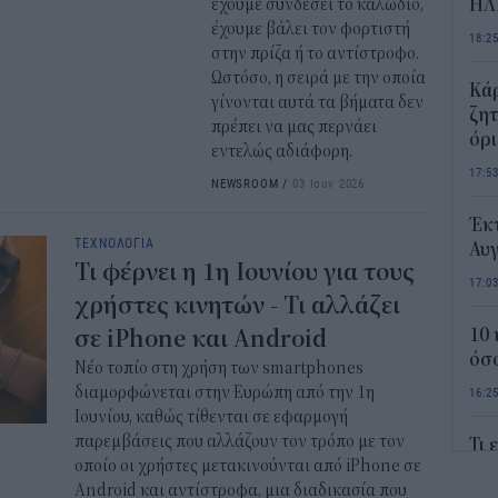
έχουμε συνδέσει το καλώδιο,
ΗΛ
έχουμε βάλει τον φορτιστή
18:2
στην πρίζα ή το αντίστροφο.
Ωστόσο, η σειρά με την οποία
Κάρ
γίνονται αυτά τα βήματα δεν
ζητ
πρέπει να μας περνάει
όρ
εντελώς αδιάφορη.
17:5
NEWSROOM
/
03 Ιουν 2026
Έκτ
ΤΕΧΝΟΛΟΓΙΑ
Αυ
Τι φέρνει η 1η Ιουνίου για τους
17:0
χρήστες κινητών - Τι αλλάζει
σε iPhone και Android
10 
όσο
Νέο τοπίο στη χρήση των smartphones
διαμορφώνεται στην Ευρώπη από την 1η
16:2
Ιουνίου, καθώς τίθενται σε εφαρμογή
παρεμβάσεις που αλλάζουν τον τρόπο με τον
Τι 
οποίο οι χρήστες μετακινούνται από iPhone σε
κρα
Android και αντίστροφα, μια διαδικασία που
L’O