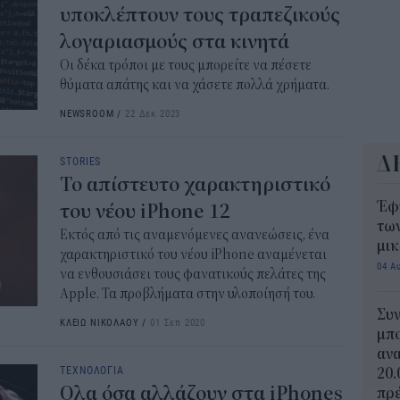
υποκλέπτουν τους τραπεζικούς
λογαριασμούς στα κινητά
Οι δέκα τρόποι με τους μπορείτε να πέσετε
θύματα απάτης και να χάσετε πολλά χρήματα.
NEWSROOM
/
22 Δεκ 2023
Δ
STORIES
Το απίστευτο χαρακτηριστικό
Έφ
του νέου iPhone 12
τω
Εκτός από τις αναμενόμενες ανανεώσεις, ένα
μι
χαρακτηριστικό του νέου iPhone αναμένεται
04 Α
να ενθουσιάσει τους φανατικούς πελάτες της
Apple. Τα προβλήματα στην υλοποίησή του.
Συν
ΚΛΕΙΩ ΝΙΚΟΛΑΟΥ
/
01 Σεπ 2020
μπο
αν
ΤΕΧΝΟΛΟΓΙΑ
20.
Ολα όσα αλλάζουν στα iPhones
πρέ