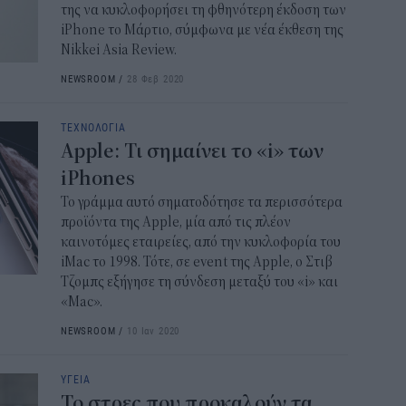
της να κυκλοφορήσει τη φθηνότερη έκδοση των
iPhone το Μάρτιο, σύμφωνα με νέα έκθεση της
Nikkei Asia Review.
NEWSROOM
/
28 Φεβ 2020
ΤΕΧΝΟΛΟΓΙΑ
Apple: Τι σημαίνει το «i» των
iPhones
Το γράμμα αυτό σηματοδότησε τα περισσότερα
προϊόντα της Apple, μία από τις πλέον
καινοτόμες εταιρείες, από την κυκλοφορία του
iMac το 1998. Τότε, σε event της Apple, ο Στιβ
Τζομπς εξήγησε τη σύνδεση μεταξύ του «i» και
«Mac».
NEWSROOM
/
10 Ιαν 2020
ΥΓΕΙΑ
Το στρες που προκαλούν τα