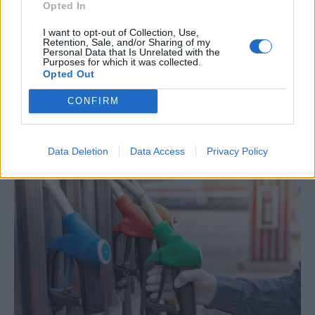
Opted In
I want to opt-out of Collection, Use,
Retention, Sale, and/or Sharing of my
Personal Data that Is Unrelated with the
Purposes for which it was collected.
Opted Out
ΟΙΚΟΝΟΜΙΑ
«Πράσινο» τέλος στο πετρέλαιο κίνησης
CONFIRM
NEWSROOM
/
03 Δεκ 2020
Data Deletion
Data Access
Privacy Policy