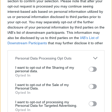
section to confirm your selection. Please note that after your
ΚΛΕΙΩ ΝΙΚΟΛΑΟΥ
/
02 Αυγ 2022
opt-out request is processed you may continue seeing
interest-based ads based on personal information utilized by
us or personal information disclosed to third parties prior to
your opt-out. You may separately opt-out of the further
disclosure of your personal information by third parties on the
IAB’s list of downstream participants. This information may
also be disclosed by us to third parties on the
IAB’s List of
Downstream Participants
that may further disclose it to other
third parties.
Personal Data Processing Opt Outs
I want to opt-out of the Sharing of my
personal data.
Opted In
ΔΙΕΘΝΗ
Το No Time to Die έκοψε τα περισσότερα
I want to opt-out of the Sale of my
εισιτήρια αλλά δεν θα είναι κερδοφόρο
Personal Data.
Opted In
ΓΙΑΝΝΗΣ ΣΤΑΘΟΠΟΥΛΟΣ
/
23 Νοε 2021
I want to opt-out of processing my
Personal Data for Targeted Advertising.
Opted In