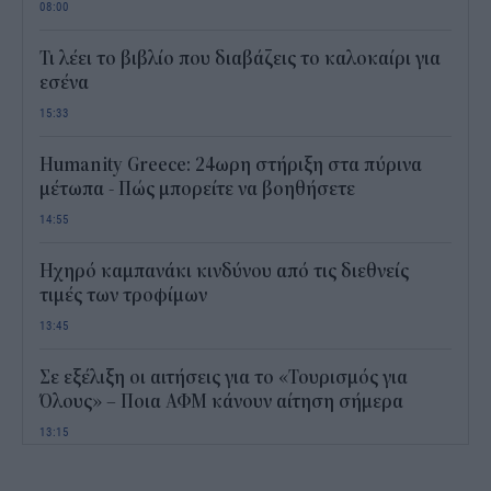
08:00
Τι λέει το βιβλίο που διαβάζεις το καλοκαίρι για
εσένα
15:33
Humanity Greece: 24ωρη στήριξη στα πύρινα
μέτωπα - Πώς μπορείτε να βοηθήσετε
14:55
Ηχηρό καμπανάκι κινδύνου από τις διεθνείς
τιμές των τροφίμων
13:45
Σε εξέλιξη οι αιτήσεις για το «Τουρισμός για
Όλους» – Ποια ΑΦΜ κάνουν αίτηση σήμερα
13:15
Καιρός με 40άρια το Σαββατοκύριακο: Οι πιο