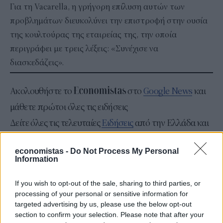
Για τη Vacarella, η γρήγορη επίλυση αυτών των
προβλημάτων διευκολύνει την επιστροφή στην ουσία
της κουλτούρας της εταιρείας της, την οποία
περιγράφει με τρεις λέξεις: «Συνέχισε να
διασκεδάζεις».
Ακολουθήστε το
στο
Google News
και
μάθετε πρώτοι όλες τις ειδήσεις
Δείτε όλες τις τελευταίες
Ειδήσεις
από την Ελλάδα και
τον Κόσμο, στο
economistas -
Do Not Process My Personal
Information
TAGS
If you wish to opt-out of the sale, sharing to third parties, or
δουλειά
Εργαζόμενοι
Διασκέδαση
processing of your personal or sensitive information for
targeted advertising by us, please use the below opt-out
section to confirm your selection. Please note that after your