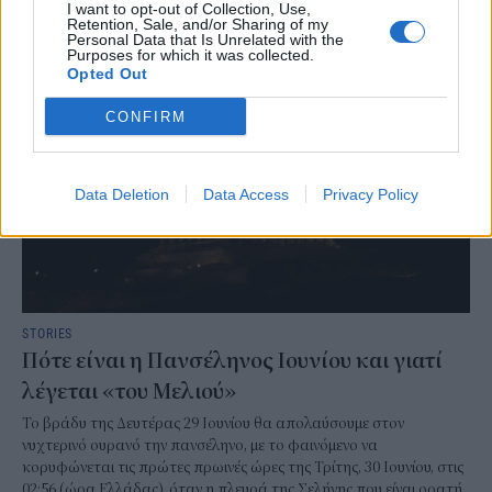
I want to opt-out of Collection, Use,
NEWSROOM
/
22 Ιουν 2026
Retention, Sale, and/or Sharing of my
Personal Data that Is Unrelated with the
Purposes for which it was collected.
Opted Out
CONFIRM
Data Deletion
Data Access
Privacy Policy
STORIES
Πότε είναι η Πανσέληνος Ιουνίου και γιατί
λέγεται «του Μελιού»
Το βράδυ της Δευτέρας 29 Ιουνίου θα απολαύσουμε στον
νυχτερινό ουρανό την πανσέληνο, με το φαινόμενο να
κορυφώνεται τις πρώτες πρωινές ώρες της Τρίτης, 30 Ιουνίου, στις
02:56 (ώρα Ελλάδας), όταν η πλευρά της Σελήνης που είναι ορατή