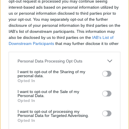
opt-out request is processed you may continue seeing
ΣΧΕΤΙΚΑ
interest-based ads based on personal information utilized by
us or personal information disclosed to third parties prior to
your opt-out. You may separately opt-out of the further
disclosure of your personal information by third parties on the
IAB’s list of downstream participants. This information may
also be disclosed by us to third parties on the
IAB’s List of
Downstream Participants
that may further disclose it to other
third parties.
Personal Data Processing Opt Outs
I want to opt-out of the Sharing of my
personal data.
Opted In
STORIES
I want to opt-out of the Sale of my
Αλτσχάιμερ: Διαθέσιμη η εξέταση που
Personal Data.
μπορεί να αποκλείσει τη νόσο
Opted In
Η διάγνωση της νόσου Αλτσχάιμερ έχει ιδιαίτερη αξία, καθώς, με
I want to opt-out of processing my
την αύξηση του προσδόκιμου ζωής, αυξάνεται και το ποσοστό
Personal Data for Targeted Advertising.
Opted In
των ατόμων που είναι επιρρεπή σε νευροεκφυλιστικές παθήσεις,
ασκώντας αυξανόμενη πίεση στα συστήματα υγείας.