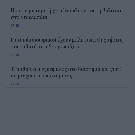
Ποια αεροπορική χρεώνει πλέον και τη βαλίτσα
στο ντουλαπάκι
13:45
Γιατί κάποιοι φακοί έχουν μπλε φως; Οι χρήσεις
που πιθανότατα δεν γνωρίζατε
13:10
Τι παθαίνει ο εγκέφαλος στο διάστημα και γιατί
ανησυχούν οι επιστήμονες
12:25
Παιδικοί σταθμοί ΕΣΠΑ 2026 - 2027: Πότε
αναμένονται τα προσωρινά αποτελέσματα για τα
voucher
11:50
Χαρδαλιάς: Με το Παρατηρητήριο Έργων