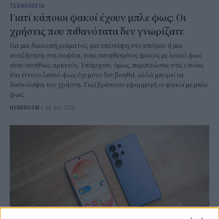
ΤΕΧΝΟΛΟΓΙΑ
Γιατί κάποιοι φακοί έχουν μπλε φως; Οι
χρήσεις που πιθανότατα δεν γνωρίζατε
Για μια διακοπή ρεύματος, μια επίσκεψη στο υπόγειο ή μια
αναζήτηση στη σοφίτα, ένας συνηθισμένος φακός με λευκό φως
είναι συνήθως αρκετός. Υπάρχουν, όμως, περιπτώσεις στις οποίες
ένα έντονο λευκό φως όχι μόνο δεν βοηθά, αλλά μπορεί να
δυσκολέψει τον χρήστη. Εκεί βρίσκουν εφαρμογή οι φακοί με μπλε
φως.
NEWSROOM
/
06 Αυγ 2026