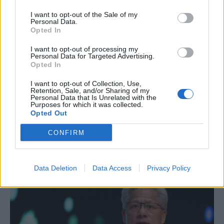
I want to opt-out of the Sale of my
Personal Data.
ΤΕΧΝΟΛΟΓΙΑ
Opted In
Έξυπνες κάμερες για τα μωρά: Ελευθερία ή
I want to opt-out of processing my
μεγαλύτερο άγχος;
Personal Data for Targeted Advertising.
Opted In
Οι συσκευές παρακολούθησης των μωρών είναι πλέον ένα από τα
απαραίτητα gadgets για κάθε νέο γονέα. Το μόνιτορ με το οποίο
I want to opt-out of Collection, Use,
Retention, Sale, and/or Sharing of my
μπορείς να βλέπεις το νεογέννητο ενώ κοιμάται στο δίπλα δωμάτιο
Personal Data that Is Unrelated with the
προσφέρει στους γονείς μία αίσθηση ασφάλειας και ελευθερίας.
Purposes for which it was collected.
Τους επιτρέπει να ασχοληθούν με κάτι άλλο με ηρεμία, ενώ
Opted Out
παράλληλα έχουν άμεση επαφή με την κατάσταση του βρέφους
και γνωρίζουν ότι τη στιγμή που θα τους χρειαστεί, θα είναι δίπλα
CONFIRM
του.
NEWSROOM
/
04 Αυγ 2026
Data Deletion
Data Access
Privacy Policy