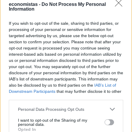
economistas -
Do Not Process My Personal
Information
ΤΕΧΝΟΛΟΓΙΑ
10 κόλπα που πρέπει να ξέρουν όσοι έχουν
If you wish to opt-out of the sale, sharing to third parties, or
processing of your personal or sensitive information for
Samsung Galaxy
targeted advertising by us, please use the below opt-out
Εάν έχετε Samsung Galaxy κινητό, ήρθε η ώρα να ανακαλύψετε
section to confirm your selection. Please note that after your
μια σειρά από λειτουργίες που δεν θα βρείτε σε άλλες Android
opt-out request is processed you may continue seeing
συσκευές, από τα εφέ φωτισμού για τις ειδοποιήσεις μέχρι και ένα
interest-based ads based on personal information utilized by
κρυφό μενού Wi-Fi.
us or personal information disclosed to third parties prior to
NEWSROOM
/
05 Αυγ 2026
your opt-out. You may separately opt-out of the further
disclosure of your personal information by third parties on the
IAB’s list of downstream participants. This information may
also be disclosed by us to third parties on the
IAB’s List of
Downstream Participants
that may further disclose it to other
third parties.
Personal Data Processing Opt Outs
I want to opt-out of the Sharing of my
personal data.
Opted In