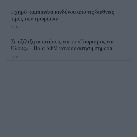
Ηχηρό καμπανάκι κινδύνου από τις διεθνείς
τιμές των τροφίμων
13:45
Σε εξέλιξη οι αιτήσεις για το «Τουρισμός για
Όλους» – Ποια ΑΦΜ κάνουν αίτηση σήμερα
13:15
Καιρός με 40άρια το Σαββατοκύριακο: Οι πιο
ζεστές περιοχές
12:47
Νέος "φόρος" στα τσιγάρα για τις πυρκαγιές: Η
πρόταση για να πληρώνουν οι καπνοβιομηχανίες
350 εκατ. ευρώ τον χρόνο
12:15