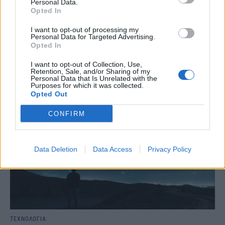
Personal Data.
απαραίτητα σε κάθε ταξίδι και μπαίνει στη βαλίτσα των
Opted In
ταξιδιωτών χωρίς δεύτερη σκέψη. Ωστόσο, αυτό που πολλοί δεν
γνωρίζουν και μερικές φορές αγνοούν είναι ότι στο αεροπλάνο
I want to opt-out of processing my
υπάρχουν συγκεκριμένοι κανόνες και το power bank πρέπει να
Personal Data for Targeted Advertising.
μένει αποκλειστικά και μόνο στη χειραποσκευή που ταξιδεύει μαζί
Opted In
με τον επιβάτη στην καμπίνα και όχι στην αποσκευή που
παραδίδεται για το αμπάρι.
I want to opt-out of Collection, Use,
Retention, Sale, and/or Sharing of my
NEWSROOM
/
08 Αυγ 2026
Personal Data that Is Unrelated with the
Purposes for which it was collected.
Opted Out
CONFIRM
Data Deletion
Data Access
Privacy Policy
ΤΕΧΝΟΛΟΓΙΑ