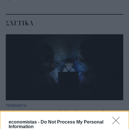
ΣΧΕΤΙΚΑ
ΤΕΧΝΟΛΟΓΙΑ
Screen time στα παιδιά: Μήπως μετράμε
λάθος τις ώρες μπροστά στην οθόνη;
economistas -
Do Not Process My Personal
Information