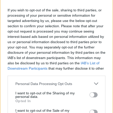
Στις μέρες μας, ο χρόνος που περνούν τα παιδιά μπροστά σε μια
οθόνη αντιμετωπίζεται σχεδόν αυτομάτως ως κάτι αρνητικό που
πρέπει να περιοριστεί, ιδίως στις πιο μικρές ηλικίες.
If you wish to opt-out of the sale, sharing to third parties, or
processing of your personal or sensitive information for
NEWSROOM
/
08 Αυγ 2026
targeted advertising by us, please use the below opt-out
section to confirm your selection. Please note that after your
opt-out request is processed you may continue seeing
interest-based ads based on personal information utilized by
us or personal information disclosed to third parties prior to
your opt-out. You may separately opt-out of the further
disclosure of your personal information by third parties on the
IAB’s list of downstream participants. This information may
also be disclosed by us to third parties on the
IAB’s List of
Downstream Participants
that may further disclose it to other
third parties.
Personal Data Processing Opt Outs
ΤΕΧΝΟΛΟΓΙΑ
I want to opt-out of the Sharing of my
Power bank στο αεροπλάνο: Το λάθος που
personal data.
κάνουν πολλοί πριν δώσουν τη βαλίτσα
Opted In
To power bank είναι ένα από τα αντικείμενα που θεωρούνται
I want to opt-out of the Sale of my