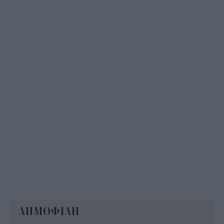
ΔΥΠΑ: Επίδομα περίπου 758 ευρώ για δύο μήνες
– Ποιοι γονείς το δικαιούνται
11:34
ΔΗΜΟΦΙΛΗ