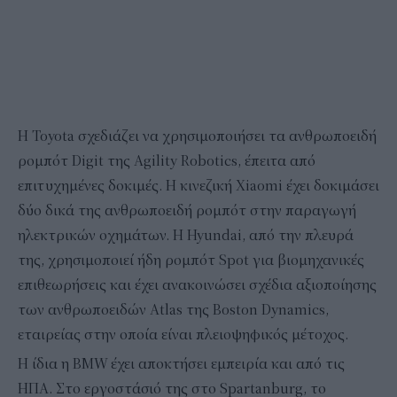
Η Toyota σχεδιάζει να χρησιμοποιήσει τα ανθρωποειδή
ρομπότ Digit της Agility Robotics, έπειτα από
επιτυχημένες δοκιμές. Η κινεζική Xiaomi έχει δοκιμάσει
δύο δικά της ανθρωποειδή ρομπότ στην παραγωγή
ηλεκτρικών οχημάτων. Η Hyundai, από την πλευρά
της, χρησιμοποιεί ήδη ρομπότ Spot για βιομηχανικές
επιθεωρήσεις και έχει ανακοινώσει σχέδια αξιοποίησης
των ανθρωποειδών Atlas της Boston Dynamics,
εταιρείας στην οποία είναι πλειοψηφικός μέτοχος.
Η ίδια η BMW έχει αποκτήσει εμπειρία και από τις
ΗΠΑ. Στο εργοστάσιό της στο Spartanburg, το