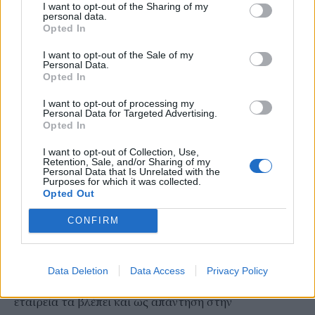
I want to opt-out of the Sharing of my
όπως εξάλλου συμβαίνει και στην περίπτωση των
personal data.
Opted In
εργαζομένων σε μια γραμμή παραγωγής. Δηλαδή θα
αναλαμβάνουν συγκεκριμένους ρόλους για μεγάλα
I want to opt-out of the Sale of my
Personal Data.
χρονικά διαστήματα.
Opted In
Το πρακτικό ζήτημα της αυτονομίας
I want to opt-out of processing my
Personal Data for Targeted Advertising.
Το Aeon έχει διάρκεια μπαταρίας περίπου τρεις ώρες,
Opted In
ενώ μια βάρδια στο εργοστάσιο διαρκεί οκτώ ώρες,
I want to opt-out of Collection, Use,
τουλάχιστον. Για το λόγο αυτό έχει σχεδιαστεί ώστε να
Retention, Sale, and/or Sharing of my
Personal Data that Is Unrelated with the
αλλάζει μόνο του μπαταρία σε περίπου τρία λεπτά,
Purposes for which it was collected.
Opted Out
υπολογίζοντας και τη μετάβασή του από και προς τον
σταθμό φόρτισης.
CONFIRM
Για τη BMW, τα ρομπότ αυτά μπορούν να βοηθήσουν
σε εργασίες που είναι επαναλαμβανόμενες ή σωματικά
Data Deletion
Data Access
Privacy Policy
απαιτητικές για τους ανθρώπους. Παράλληλα, η
εταιρεία τα βλέπει και ως απάντηση στην