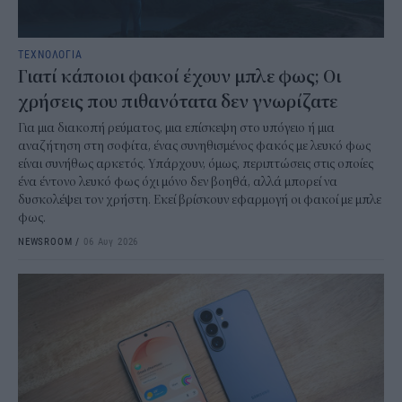
ΤΕΧΝΟΛΟΓΙΑ
Γιατί κάποιοι φακοί έχουν μπλε φως; Οι
χρήσεις που πιθανότατα δεν γνωρίζατε
Για μια διακοπή ρεύματος, μια επίσκεψη στο υπόγειο ή μια
αναζήτηση στη σοφίτα, ένας συνηθισμένος φακός με λευκό φως
είναι συνήθως αρκετός. Υπάρχουν, όμως, περιπτώσεις στις οποίες
ένα έντονο λευκό φως όχι μόνο δεν βοηθά, αλλά μπορεί να
δυσκολέψει τον χρήστη. Εκεί βρίσκουν εφαρμογή οι φακοί με μπλε
φως.
NEWSROOM
/
06 Αυγ 2026