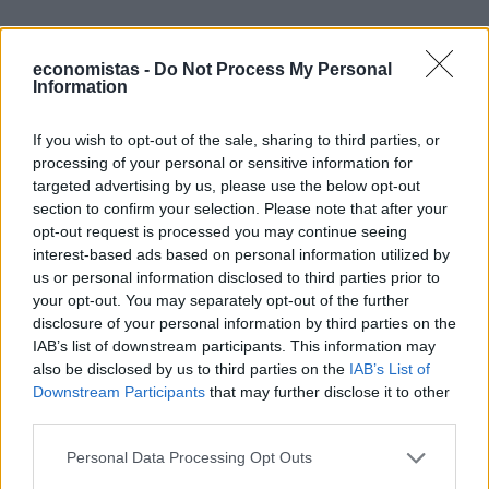
economistas -
Do Not Process My Personal
Information
If you wish to opt-out of the sale, sharing to third parties, or
Πώς θα "εργάζονται" τα ρομπότ στη
processing of your personal or sensitive information for
targeted advertising by us, please use the below opt-out
BMW
section to confirm your selection. Please note that after your
opt-out request is processed you may continue seeing
Όπως διευκρινίζει το ρεπορτάζ, στο εργοστάσιο της
interest-based ads based on personal information utilized by
BMW τα Aeon δεν προορίζονται να κάνουν τα πάντα,
us or personal information disclosed to third parties prior to
αλλά οι πρώτες τους εργασίες θα είναι συγκεκριμένες.
your opt-out. You may separately opt-out of the further
disclosure of your personal information by third parties on the
Για αρχή απλώς θα τροφοδοτούν εξαρτήματα σε
IAB’s list of downstream participants. This information may
εργαλεία παραγωγής και θα εκτελούν κινήσεις
also be disclosed by us to third parties on the
IAB’s List of
επιλογής και τοποθέτησης στην κατασκευή
Downstream Participants
that may further disclose it to other
third parties.
μπαταριών.
Παρόλο που πρόκειται για πολυλειτουργικά ρομπότ,
Personal Data Processing Opt Outs
δεν αναμένεται να αλλάζουν διαρκώς καθήκοντα,