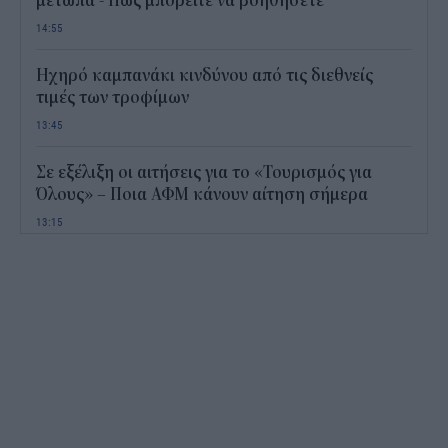
μέτωπα - Πώς μπορείτε να βοηθήσετε
14:55
Ηχηρό καμπανάκι κινδύνου από τις διεθνείς
τιμές των τροφίμων
13:45
Σε εξέλιξη οι αιτήσεις για το «Τουρισμός για
Όλους» – Ποια ΑΦΜ κάνουν αίτηση σήμερα
13:15
Καιρός με 40άρια το Σαββατοκύριακο: Οι πιο
ζεστές περιοχές
12:47
Νέος "φόρος" στα τσιγάρα για τις πυρκαγιές: Η
πρόταση για να πληρώνουν οι καπνοβιομηχανίες
350 εκατ. ευρώ τον χρόνο
12:15