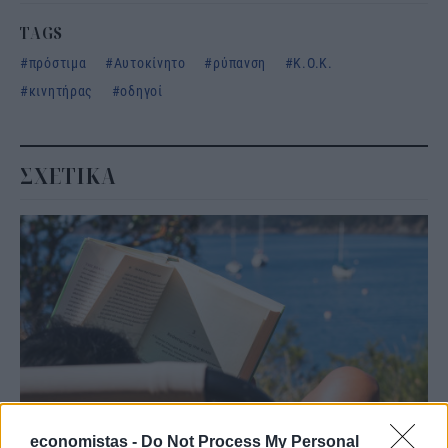
TAGS
πρόστιμα
Αυτοκίνητο
ρύπανση
Κ.Ο.Κ.
κινητήρας
οδηγοί
ΣΧΕΤΙΚΑ
economistas -
Do Not Process My Personal