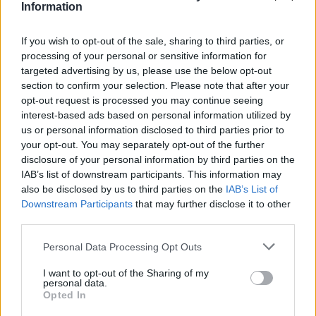
Information
ΤΡΟΠΟΣ ΖΩΗΣ
Τι λέει το βιβλίο που διαβάζεις το καλοκαίρι
If you wish to opt-out of the sale, sharing to third parties, or
για εσένα
processing of your personal or sensitive information for
«Η λίστα με τα βιβλία που διαβάζεις είναι ουσιαστικά ένας χάρτης
targeted advertising by us, please use the below opt-out
της προσωπικότητάς σου». Αυτό υποστηρίζει ο Edgar Dubourg,
section to confirm your selection. Please note that after your
γνωστικός επιστήμονας στην École Normale Supérieure στο
opt-out request is processed you may continue seeing
Παρίσι, εξηγώντας ότι η επιλογή ενός θρίλερ, ενός ρομαντικού
interest-based ads based on personal information utilized by
μυθιστορήματος ή ενός βιβλίου επιστημονικής φαντασίας κάθε
us or personal information disclosed to third parties prior to
άλλο παρά τυχαία δεν είναι.
your opt-out. You may separately opt-out of the further
NEWSROOM
/
07 Αυγ 2026
disclosure of your personal information by third parties on the
IAB’s list of downstream participants. This information may
also be disclosed by us to third parties on the
IAB’s List of
Downstream Participants
that may further disclose it to other
third parties.
Personal Data Processing Opt Outs
I want to opt-out of the Sharing of my
personal data.
Opted In