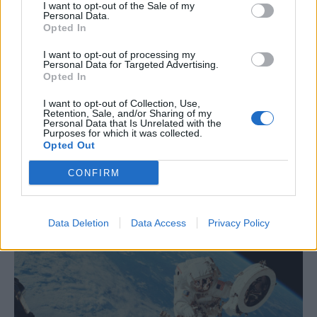
I want to opt-out of the Sale of my
Personal Data.
Opted In
ΤΡΟΠΟΣ ΖΩΗΣ
I want to opt-out of processing my
Πλοίο με καθυστέρηση τον
Personal Data for Targeted Advertising.
Δεκαπενταύγουστο: Πότε παίρνεις πίσω
Opted In
χρήματα
I want to opt-out of Collection, Use,
Retention, Sale, and/or Sharing of my
Σε καθυστέρηση αναχώρησης άνω των 90 λεπτών υπάρχουν
Personal Data that Is Unrelated with the
Purposes for which it was collected.
συγκεκριμένα δικαιώματα για τους επιβάτες, ενώ ανάλογα με τη
Opted Out
διάρκεια της καθυστέρησης προβλέπεται αποζημίωση που μπορεί
να φτάσει ακόμη και το 25% ή το 50% της τιμής του εισιτηρίου.
CONFIRM
NEWSROOM
/
07 Αυγ 2026
Data Deletion
Data Access
Privacy Policy