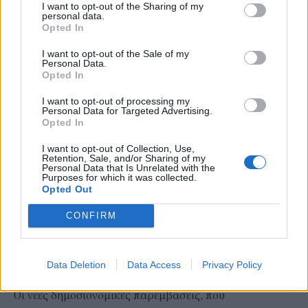
I want to opt-out of the Sharing of my
personal data.
δημοσιονομικών παρεμβάσεων, το οποίο βελτιώνει το
Opted In
πραγματικό εισόδημα των πολιτών και μειώνει τις
I want to opt-out of the Sale of my
κοινωνικές ανισότητες.
Personal Data.
Opted In
Οι παρεμβάσεις είναι εντός των δημοσιονομικών
στόχων που τίθενται στο Μεσοπρόθεσμο
I want to opt-out of processing my
Personal Data for Targeted Advertising.
Δημοσιονομικό - Διαρθρωτικό Σχέδιο 2025 - 2028,
Opted In
καθώς προβλέπεται αύξηση των καθαρών
I want to opt-out of Collection, Use,
πρωτογενών δαπανών κατά 3,6% το 2025 σε σχέση με
Retention, Sale, and/or Sharing of my
Personal Data that Is Unrelated with the
το 2024, ενώ ο σχετικός στόχος ανέρχεται σε αύξηση
Purposes for which it was collected.
Opted Out
δαπανών έως 3,7%. Σε αυτό το πλαίσιο το πρωτογενές
αποτέλεσμα της Γενικής Κυβέρνησης αναμένεται να
CONFIRM
διαμορφωθεί σε 2,5% το 2024 και 2,4% το 2025 και το
συνολικό αποτέλεσμα σε -0,7% το 2024 και -0,6% το
Data Deletion
Data Access
Privacy Policy
2025.
Οι νέες δημοσιονομικές παρεμβάσεις, που