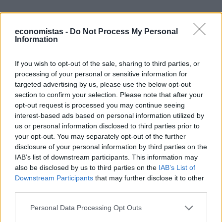
economistas -
Do Not Process My Personal
Information
If you wish to opt-out of the sale, sharing to third parties, or
processing of your personal or sensitive information for
targeted advertising by us, please use the below opt-out
section to confirm your selection. Please note that after your
opt-out request is processed you may continue seeing
interest-based ads based on personal information utilized by
us or personal information disclosed to third parties prior to
your opt-out. You may separately opt-out of the further
disclosure of your personal information by third parties on the
IAB’s list of downstream participants. This information may
also be disclosed by us to third parties on the
IAB’s List of
Downstream Participants
that may further disclose it to other
Τα ανωτέρω θετικά αποτελέσματα για την ελληνική
third parties.
οικονομία επιτυγχάνονται στη βάση της
δημοσιονομικής σύνεσης. Παράλληλα, ενισχύεται το
Personal Data Processing Opt Outs
κοινωνικό κράτος και εφαρμόζεται ένα πλέγμα