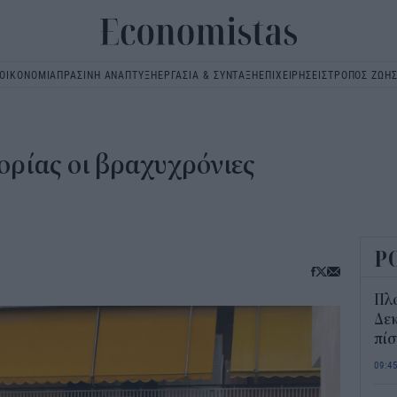
ΟΙΚΟΝΟΜΙΑ
ΠΡΑΣΙΝΗ ΑΝΑΠΤΥΞΗ
ΕΡΓΑΣΙΑ & ΣΥΝΤΑΞΗ
ΕΠΙΧΕΙΡΗΣΕΙΣ
ΤΡΟΠΟΣ ΖΩΗ
Main
navigation
ορίας οι βραχυχρόνιες
Ρ
Πλ
Δεκ
πί
09:4