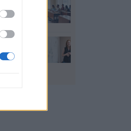
αιδευτικοί: Αύριο
8) ξεκινούν οι
ήσεις για 5.017
ιμους διορισμούς
υγ 2026
ρισμοί
αιδευτικών 2026:
ε βγαίνουν τα
ματα και τι
πει να προσέξουν
υποψήφιοι
υγ 2026