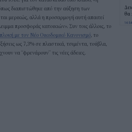
Δε
όπως διαπιστώθηκε από την αύξηση των
θα 
ται μερικώς, αλλά η προσαρμογή αυτή απαιτεί
14:5
ειμμα προσφοράς κατοικιών». Συν τοις άλλοις, το
μπλοκή με τον Νέο Οικοδομικό Κανονισμό
, το
Οι 
ενί
ξήσεις ως 7,3% σε πλαστικά, τσιμέντα, τούβλα,
Ενε
ίχνουν να “φρενάρουν” τις νέες άδειες.
14:3
Κ. 
Ελλ
τω
14:0
Ποι
και
13:4