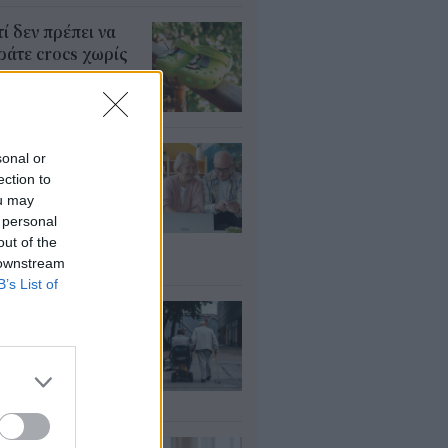
τί δεν πρέπει να
άτε crocs χωρίς
λτσα
υγ 2026
τάξεις: Ποιοι
sonal or
ρεί να λάβουν
ection to
αδρομικά έως
ou may
000 ευρώ – Τι
 personal
πει να ελέγξουν
out of the
 downstream
υγ 2026
B’s List of
ΦΚΑ: Ποιοι
αιούνται
οσαύξηση έως 846
ρώ στη σύνταξη
υγ 2026