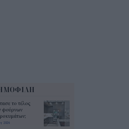
τί κάποιοι φακοί έχουν μπλε
; Οι χρήσεις που πιθανότατα
 γνωρίζατε
0
ΗΜΟΦΙΛΗ
τασε το τέλος
ν φούρνων
κροκυμάτων;
υγ 2026