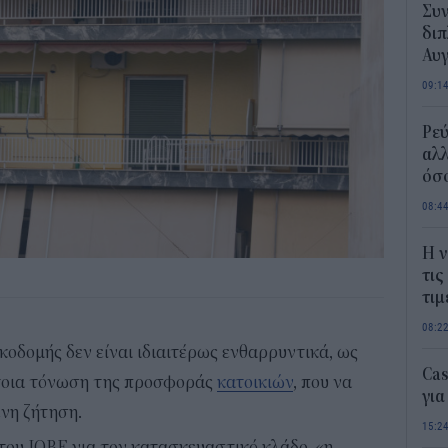
Συν
διπ
Αυ
09:1
Ρεύ
αλλ
όσο
08:4
Η ν
τις
τιμ
08:2
κοδομής δεν είναι ιδιαιτέρως ενθαρρυντικά, ως
Ca
έτοια τόνωση της προσφοράς
κατοικιών
, που να
για
ενη ζήτηση.
15:2
του ΙΟΒΕ για τον κατασκευαστικό κλάδο, «η