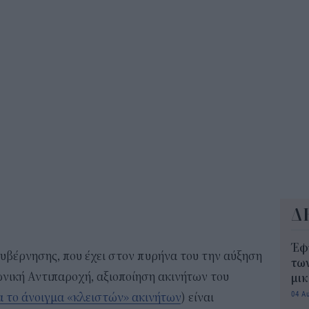
Για
φως
δεν
13:1
Δ
Έφ
κυβέρνησης, που έχει στον πυρήνα του την αύξηση
τω
νική Αντιπαροχή, αξιοποίηση ακινήτων του
μι
04 Α
α το άνοιγμα «κλειστών» ακινήτων
) είναι