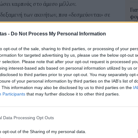
ώσει καρπούς στο άμεσο μέλλον.
Για
 δεξαμενή των ακινήτων, που «δεσμεύονται» σε
φορ
κά
οποία τα απαγορευτικά και τα φορολογικά
06 Α
ομικό επιτελείο, δεν δείχνουν ικανά να
tas -
Do Not Process My Personal Information
ία. Ήδη, το ερώτημα που πλανάται είναι αν η
Συν
to opt-out of the sale, sharing to third parties, or processing of your per
σει μοντέλα απαγόρευσης ή δραστικού
μπο
formation for targeted advertising by us, please use the below opt-out s
αν
υ Airbnb, που εφαρμόζουν χώρες ή πόλεις στην
r selection. Please note that after your opt-out request is processed y
20.
eing interest-based ads based on personal information utilized by us or
, επίσης, από κρίση στέγης.
πρέ
disclosed to third parties prior to your opt-out. You may separately opt-
losure of your personal information by third parties on the IAB’s list of
04 Α
. This information may also be disclosed by us to third parties on the
IA
 τις βραχυχρόνιες μισθώσεις (ειδικές
Participants
that may further disclose it to other third parties.
e-Ε
 μίσθωσης, απαγορευτικό σε συγκεκριμένες
δικ
πρ
ταστούν το Φθινόπωρο, ωστόσο μια διάταξη που
ευ
l Data Processing Opt Outs
ιακό Κώδικα, δίνει το στίγμα των προθέσεων.
04 Α
ο της η ΑΑΔΕ (2024/2024) όρισε μεταξύ άλλων ότι
o opt-out of the Sharing of my personal data.