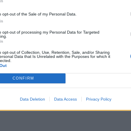
Εκπ
In
 που διαθέτει 3 ή περισσότερα ακίνητα σε
(5/
ται με Τέλος Επιτηδεύματος για κάθε ακίνητο
αιτ
o opt-out of the Sale of my Personal Data.
 ως υποκαταστήματα. Μετά από προσφυγή, το Β’
μόν
In
04 Α
ην επιβολή αυτοτελούς φόρου σε κάθε ακίνητο,
to opt-out of processing my Personal Data for Targeted
 απλή εγκύκλιο, που στερείται κανονιστικού
ing.
Διο
In
 ανυπόστατη και ακυρωτέα.
εκπ
Πότ
o opt-out of Collection, Use, Retention, Sale, and/or Sharing
ersonal Data that Is Unrelated with the Purposes for which it
ονό
lected.
πρέ
Out
οι 
CONFIRM
06 Α
Data Deletion
Data Access
Privacy Policy