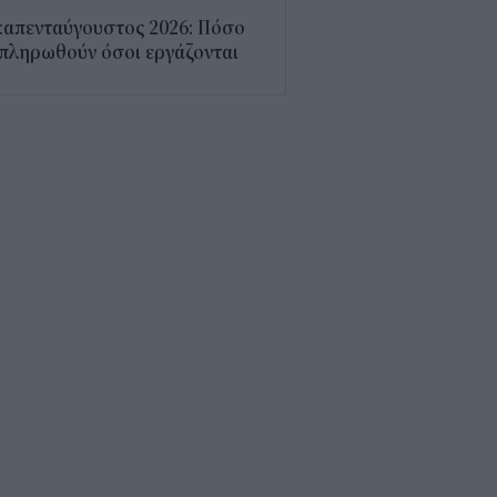
καπενταύγουστος 2026: Πόσο
πληρωθούν όσοι εργάζονται
4
7 προτεραιότητες για την
σχυση της βιομηχανίας –
ργειακή στήριξη 700 εκατ.
2
Χατζηδάκης για καλώδιο
άδας - Κύπρου: Στον κάλαθο
ν αχρήστων οι αμφισβητήσεις
1
α αεροπορική χρεώνει πλέον
 τη βαλίτσα στο ντουλαπάκι
5