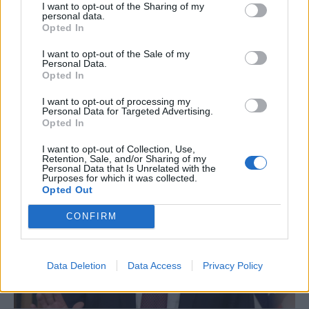
I want to opt-out of the Sharing of my
personal data.
ΟΙΚΟΝΟΜΙΑ
Opted In
Πιερρακάκης: «Είναι η στιγμή της αλήθειας
I want to opt-out of the Sale of my
για την Ευρώπη» - Συνέντευξη στο
Personal Data.
Opted In
Bloomberg
I want to opt-out of processing my
Personal Data for Targeted Advertising.
NEWSROOM
/
04 Μαΐ 2026
Opted In
I want to opt-out of Collection, Use,
Retention, Sale, and/or Sharing of my
Personal Data that Is Unrelated with the
Purposes for which it was collected.
Opted Out
CONFIRM
Data Deletion
Data Access
Privacy Policy