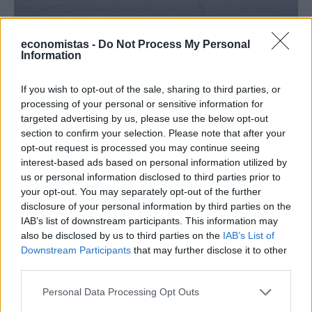
ΟΙΚΟΝΟΜΙΑ
economistas -
Do Not Process My Personal
Information
Αεροπορικές σε κρίση: Ακριβότερα καύσιμα,
λιγότερα ταξίδια και κίνδυνος λουκέτων
If you wish to opt-out of the sale, sharing to third parties, or
στις εταιρείες
processing of your personal or sensitive information for
targeted advertising by us, please use the below opt-out
NEWSROOM
/
04 Μαΐ 2026
section to confirm your selection. Please note that after your
opt-out request is processed you may continue seeing
interest-based ads based on personal information utilized by
us or personal information disclosed to third parties prior to
your opt-out. You may separately opt-out of the further
disclosure of your personal information by third parties on the
IAB’s list of downstream participants. This information may
also be disclosed by us to third parties on the
IAB’s List of
Downstream Participants
that may further disclose it to other
third parties.
Personal Data Processing Opt Outs